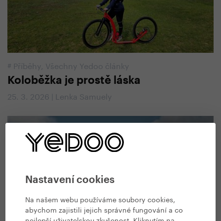
#
Příběhy
,
Všechny Yedoo články
Koloběžka je prostě láska
25. 3. 2026 | Lenka Samuely
Nastavení cookies
Na našem webu používáme soubory cookies,
abychom zajistili jejich správné fungování a co
nejlepší uživatelskou zkušenost. Kliknutím na