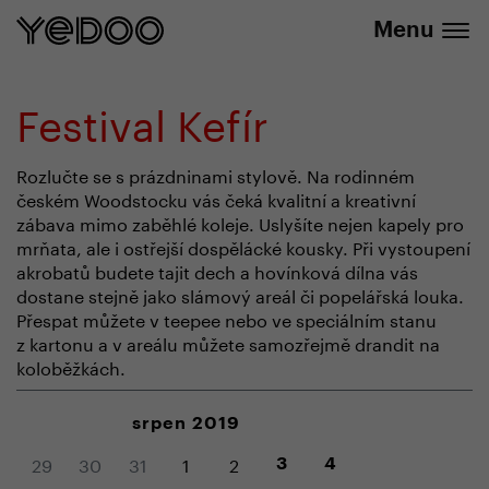
+420 737 279 592
e-shopu
Menu
Festival Kefír
Rozlučte se s prázdninami stylově. Na rodinném
českém Woodstocku vás čeká kvalitní a kreativní
zábava mimo zaběhlé koleje. Uslyšíte nejen kapely pro
mrňata, ale i ostřejší dospělácké kousky. Při vystoupení
akrobatů budete tajit dech a hovínková dílna vás
dostane stejně jako slámový areál či popelářská louka.
Přespat můžete v teepee nebo ve speciálním stanu
z kartonu a v areálu můžete samozřejmě drandit na
koloběžkách.
srpen 2019
29
30
31
1
2
3
4