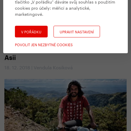
tlačítko „V pořádku“ dáváte svůj souhlas s použitím
cookies pro účely:
měřicí a analytické,
marketingové
.
V POŘÁDKU
UPRAVIT NASTAVENÍ
#
Na cestách
,
Všechny Yedoo články
POVOLIT JEN NEZBYTNÉ COOKIES
Marek a Dobroběžka. Na koloběžce po
Asii
18. 12. 2018 | Vendula Kosíková