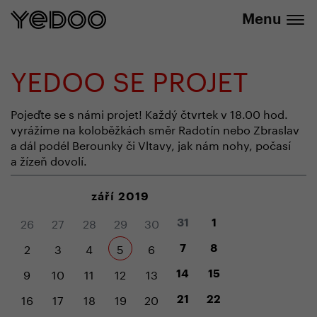
+420 737 279 592
e-shopu
Menu
YEDOO SE PROJET
Pojeďte se s námi projet! Každý čtvrtek v 18.00 hod.
vyrážíme na koloběžkách směr Radotín nebo Zbraslav
a dál podél Berounky či Vltavy, jak nám nohy, počasí
a žízeň dovolí.
září 2019
26
27
28
29
30
31
1
2
3
4
5
6
7
8
9
10
11
12
13
14
15
16
17
18
19
20
21
22