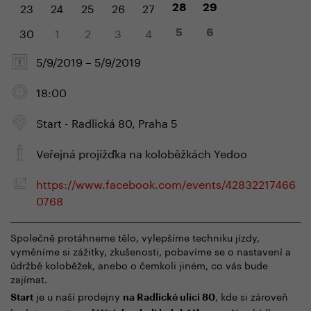
23
24
25
26
27
28
29
30
1
2
3
4
5
6
5/9/2019 – 5/9/2019
18:00
Start - Radlická 80, Praha 5
Veřejná projížďka na koloběžkách Yedoo
https://www.facebook.com/events/42832217466
0768
Společně protáhneme tělo, vylepšíme techniku jízdy,
vyměníme si zážitky, zkušenosti, pobavíme se o nastavení a
údržbě koloběžek, anebo o čemkoli jiném, co vás bude
zajímat.
je u naší prodejny
, kde si zároveň
Start
na Radlické ulici 80