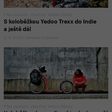
#
Na cestách
,
Všechny Yedoo články
S koloběžkou Yedoo Trexx do Indie
a ještě dál
5. 4. 2018 | Vendula Kosíková
#
Na cestách
,
Všechny Yedoo články