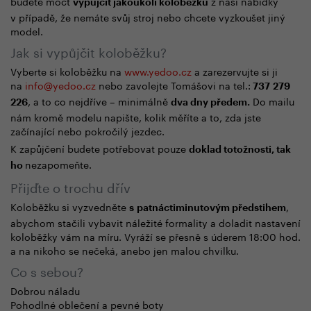
budete moct
z naší nabídky
vypůjčit jakoukoli koloběžku
v případě, že nemáte svůj stroj nebo chcete vyzkoušet jiný
model.
Jak si vypůjčit koloběžku?
Vyberte si koloběžku na
www.yedoo.cz
a zarezervujte si ji
na
info@yedoo.cz
nebo zavolejte Tomášovi na tel.:
737 279
, a to co nejdříve – minimálně
Do mailu
226
dva dny předem.
nám kromě modelu napište, kolik měříte a to, zda jste
začínající nebo pokročilý jezdec.
K zapůjčení budete potřebovat
pouze
doklad totožnosti, tak
nezapomeňte.
ho
Přijďte o trochu dřív
Koloběžku si vyzvedněte
,
s patnáctiminutovým předstihem
abychom stačili vybavit náležité formality a doladit nastavení
koloběžky vám na míru. Vyráží se přesně s úderem 18:00 hod.
a na nikoho se nečeká, anebo jen malou chvilku.
Co s sebou?
Dobrou náladu
Pohodlné oblečení a pevné boty