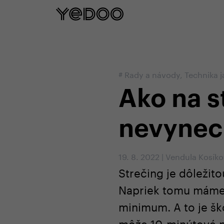
5 rokov záruka na rám iba na našom e
#
Rady a návody
,
Technika 
Ako na s
nevynec
19. 8. 2022
|
Vendula Kosík
Strečing je dôležito
Napriek tomu máme 
minimum. A to je šk
môže 10-minútové pr