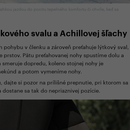
ľahkou jazdou do pocitu tepelného komfortu či chvíle, keď sa
tkového svalu a Achillovej šľachy
h pohybu v členku a zároveň preťahuje lýtkový sval,
e prstov. Pätu preťahovanej nohy spustíme dolu a
smeruje dopredu, koleno stojnej nohy je
 sekúnd a potom vymeníme nohy.
, dajte si pozor na prílišné prepnutie, pri ktorom sa
 dostane sa tak do nepriaznivej pozície.