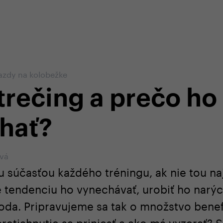
-shope
Odborná zákaznícka starostlivosť
+4
jazdy na kolobežke
trečing a prečo ho
hať?
ová
u súčasťou každého tréningu, ak nie tou na
tendenciu ho vynechávať, urobiť ho narých
oda. Pripravujeme sa tak o množstvo bene
etiahnutie sa priniesť a ako má vyzerať? S