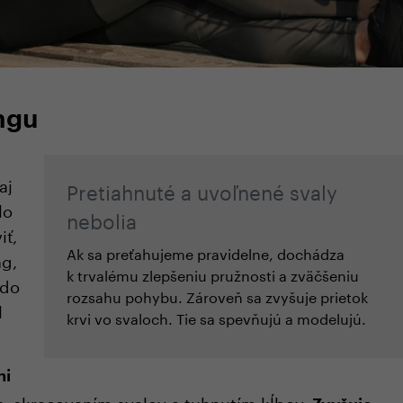
ngu
aj
Pretiahnuté a uvoľnené svaly
lo
nebolia
iť,
Ak sa preťahujeme pravidelne, dochádza
ng,
k trvalému zlepšeniu pružnosti a zväčšeniu
 do
rozsahu pohybu. Zároveň sa zvyšuje prietok
l
krvi vo svaloch. Tie sa spevňujú a modelujú.
ni
, skracovaním svalov a tuhnutím kĺbov.