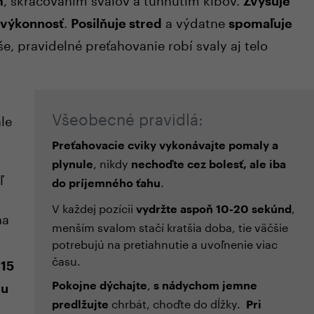
m
Zvyšuje
.
a výdatne
 výkonnosť
Posilňuje stred
s
pomaľuje
še, pravidelné preťahovanie robí svaly aj telo
Všeobecné pravidlá:
le
Preťahovacie cviky vykonávajte pomaly a
, nikdy
plynule
nechoďte cez bolesť, ale iba
ľ
.
do príjemného ťahu
V každej pozícii
,
vydržte aspoň 10-20 sekúnd
na
menším svalom stačí kratšia doba, tie väčšie
potrebujú na pretiahnutie a uvoľnenie viac
času.
 15
,
Pokojne dýchajte
s nádychom jemne
pu
chrbát, choďte do dĺžky.
predlžujte
Pri