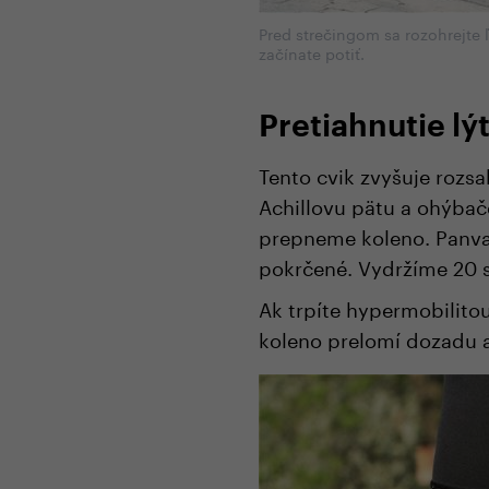
Pred strečingom sa rozohrejte 
začínate potiť.
Pretiahnutie lý
Tento cvik zvyšuje rozsa
Achillovu pätu a ohýbač
prepneme koleno. Panva 
pokrčené. Vydržíme 20
Ak trpíte hypermobilitou
koleno prelomí dozadu a