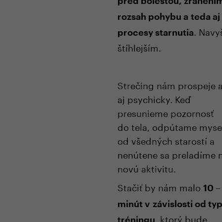
pred bolesťou, zranení
rozsah pohybu a teda aj
. Navy
procesy starnutia
štíhlejším.
Strečing nám prospeje a
aj psychicky. Keď
presunieme pozornosť
do tela, odpútame myse
od všedných starostí a
nenútene sa preladíme 
novú aktivitu.
Stačiť by nám malo
10 –
minút v závislosti od ty
, ktorý bude
tréningu