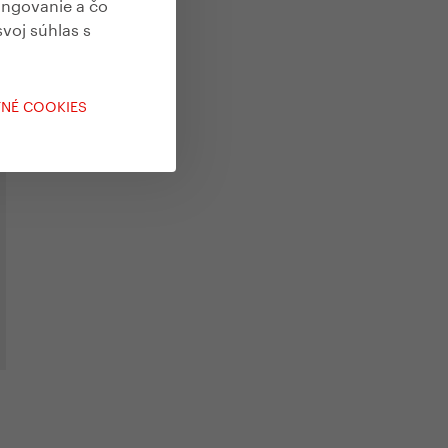
ungovanie a čo
svoj súhlas s
TNÉ COOKIES