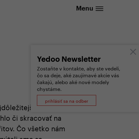
20 737 279 592 (Po-Pá 8:30 - 16:00)
Menu
Yedoo Newsletter
Zostaňte v kontakte, aby ste vedeli,
čo sa deje, aké zaujímavé akcie vás
čakajú, alebo aké nové modely
chystáme.
prihlásiť sa na odber
jdôležitejšou.
lo či skracovať na
fitov. Čo všetko nám
pýtali sme sa