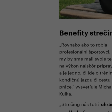
Benefity streči
„Rovnako ako to robia
profesionálni športovci, 
my by sme mali svoje te
na výkon najskôr priprav
a je jedno, či ide o tréni
kondičnú jazdu či cestu
práce,“ vysvetľuje Micha
Kulka.
Strečing nás totiž
„
chrá