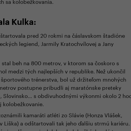
h sa kolobežkovania.
la Kulka:
dštartovala pred 20 rokmi na čáslavskom štadióne
kých legiend, Jarmily Kratochvílovej a Jany
stal beh na 800 metrov, v ktorom sa čoskoro s
ol medzi tých najlepších v republike. Než ukončil
 športového trénerstva, bol už držiteľom mnohých
metrov postupne pribudli aj maratónske preteky
o, Slovinsko… s obdivuhodnými výkonmi okolo 2 ho
aj kolobežkovanie.
známili kamaráti atléti zo Slávie (Honza Vlášek,
 Liška) a odštartovali tak jeho ďalšiu strmú kariéru.
lšími nadšencami zdolal na kolobežkách celú trasu