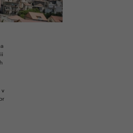
na
ii
ch
 v
or