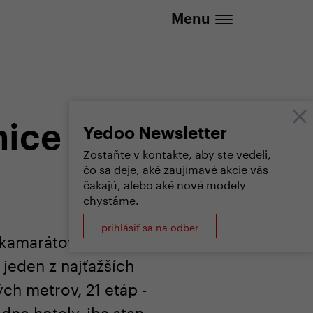
20 737 279 592 (Po-Pá 8:30 - 16:00)
Menu
nice
Yedoo Newsletter
Zostaňte v kontakte, aby ste vedeli,
čo sa deje, aké zaujímavé akcie vás
čakajú, alebo aké nové modely
chystáme.
prihlásiť sa na odber
u kamarátov dokázal
jeden z najťažších
ch metrov, 21 etáp -
dne hotely, iba stan