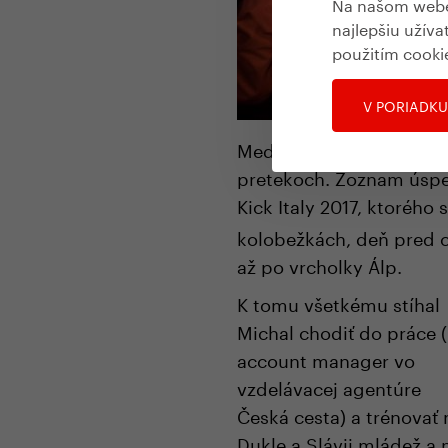
Na našom webe 
najlepšiu užíva
použitím cooki
V PORIADKU
Medzičasom pozbieral vš
pretekoch. Zoznam úsp
Kick Italy 2017, ktorého
kolobežkách, deň pred c
až po vrcholky Álp.
K tomu všetkému stíhal
Michal chodiť do práce 
account manager vo
vzdelávacej agentúre
Česká cesta) a trénovať 
Dukle a Slávii mládež a