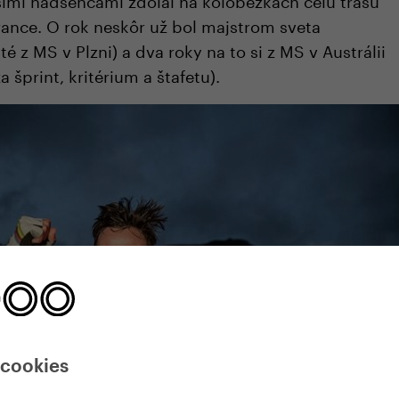
ance. O rok neskôr už bol majstrom sveta
é z MS v Plzni) a dva roky na to si z MS v Austrálii
za šprint, kritérium a štafetu).
 cookies