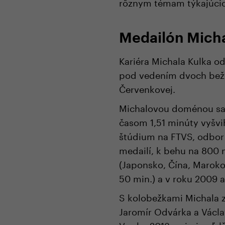
rôznym témam týkajúcic
Medailón Micha
Kariéra Michala Kulka o
pod vedením dvoch bežec
Červenkovej.
Michalovou doménou sa 
časom 1,51 minúty vyšvih
štúdium na FTVS, odbor
medailí, k behu na 800 
(Japonsko, Čína, Marok
50 min.) a v roku 2009 
S kolobežkami Michala zo
Jaromír Odvárka a Václav
V roku 2013 s nimi a ďa