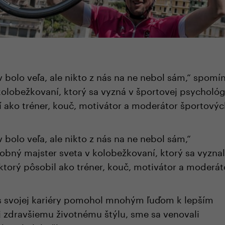
 bolo veľa, ale nikto z nás na ne nebol sám,“ spomí
kolobežkovaní, ktorý sa vyzná v športovej psychológ
í ako tréner, kouč, motivátor a moderátor športový
 bolo veľa, ale nikto z nás na ne nebol sám,“
obný majster sveta v kolobežkovaní, ktorý sa vyznal
ktorý pôsobil ako tréner, kouč, motivátor a moderát
s svojej kariéry pomohol mnohým ľuďom k lepším
 zdravšiemu životnému štýlu, sme sa venovali