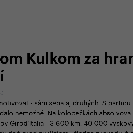
-shope
Odborná zákaznícka starostlivosť
+4
lom Kulkom za hra
í
vá
motivovať - sám seba aj druhých. S partio
zdalo nemožné. Na kolobežkách absolvoval 
kov Girod'Italia - 3 600 km, 40 000 výškový
y deň pred cyklistami, žiadne prevody, žia