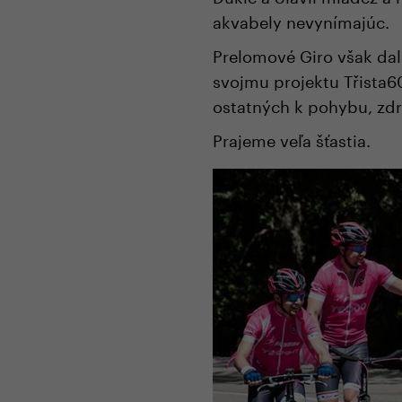
akvabely nevynímajúc.
Prelomové Giro však dalo
svojmu projektu Třista6
ostatných k pohybu, zd
Prajeme veľa šťastia.