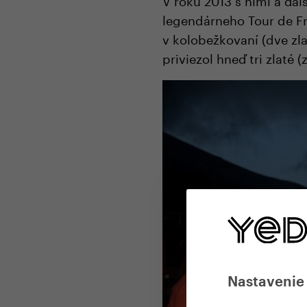
legendárneho Tour de Fr
v kolobežkovaní (dve zlat
priviezol hneď tri zlaté (
Nastavenie