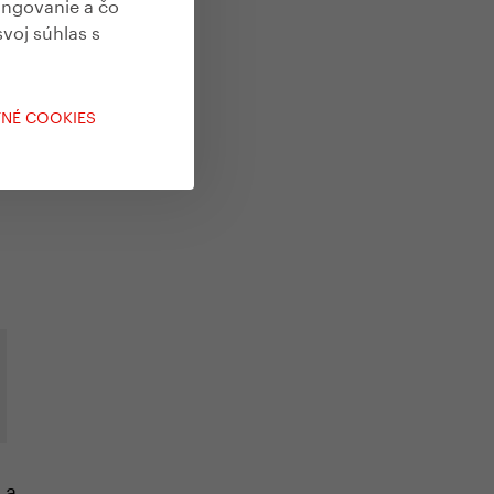
ungovanie a čo
svoj súhlas s
TNÉ COOKIES
 a