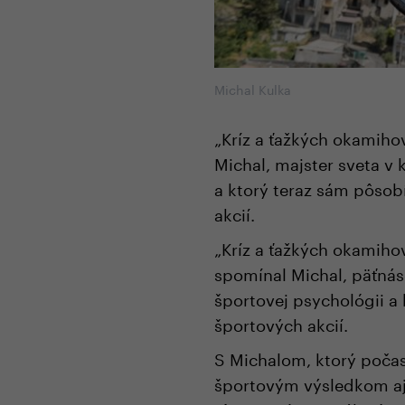
Michal Kulka
„Kríz a ťažkých okamihov
Michal, majster sveta v 
a ktorý teraz sám pôsob
akcií.
„Kríz a ťažkých okamihov
spomínal Michal, päťnás
športovej psychológii a 
športových akcií.
S Michalom, ktorý poča
športovým výsledkom aj