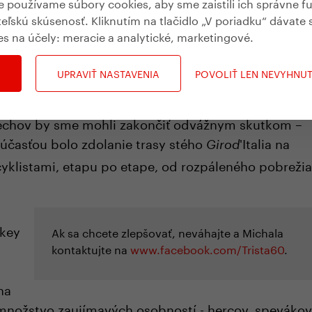
používame súbory cookies, aby sme zaistili ich správne f
teľskú skúsenosť. Kliknutím na tlačidlo „V poriadku“ dávate 
es na účely:
meracie a analytické, marketingové
.
UPRAVIŤ NASTAVENIA
POVOLIŤ LEN NEVYHNU
etky najcennejšie medaily na ME a ďalších
echov by sme mohli zakončiť odvážnym skutkom –
 súčasťou bolo zdolanie trasy stého
'Italia na
Girod
yklistami, etapu po etape, od rozpáleného pobrežia
(key
Ak sa chcete zlepšovať, neváhajte a Michala
kontaktujte na
www.facebook.com/Trista60
.
na
 množstvo zaujímavých osobností - hercov, spevákov