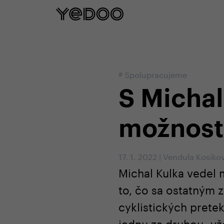
5 rokov záruka na rám iba na našom e
#
Spolupracujeme
S Micha
možnost
17. 1. 2022
|
Vendula Kosíko
Michal Kulka vedel 
to, čo sa ostatným 
cyklistických prete
jednu za druhou- vžd