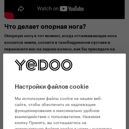
Что делает опорная нога?
Опорную ногу в тот момент, когда отталкивающая нога
коснется земли, согните в тазобедренном суставе и
перенесите вес на заднее колесо, как бы присядьте на
Это обеспечит то, что согнутое колено не окажется
него.
перед носком и не приведет к перегрузке коленного
сустава.
Настройки файлов cookie
Мы используем файлы cookie на нашем веб-
сайте, чтобы обеспечить их надлежащее
функционирование и максимально удобное
взаимодействие с пользователем. Нажимая
кнопку Принять, вы соглашаетесь на
использование файлов cookie в целях :
аналитика