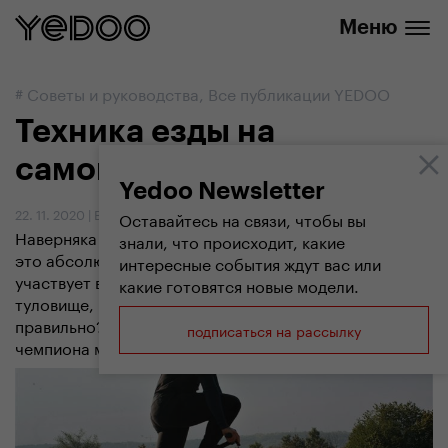
info@yedoo.eu
нашем интернет-магазине
Меню
#
Советы и руководства
,
Все публикации YEDOO
Техника езды на
самокате
Yedoo Newsletter
22. 11. 2020
|
Вендула Кошикова
Оставайтесь на связи, чтобы вы
Наверняка вы слышали от нас, что езда на самокате -
знали, что происходит, какие
это абсолютно здоровое движение, в котором
интересные события ждут вас или
участвует все тело - от ступней через ноги,
какие готовятся новые модели.
туловище, руки до плеч и головы. Но как двигаться
правильно? Об этом мы спросили эксперта -
подписаться на рассылку
чемпиона мира по самокатам Михала Кульку.