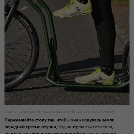
При отталкивании подтягивайте носок стопы к колену.
Перемещайте стопу так, чтобы она коснулась земли
под центром тяжести тела,
передней третью ступни,
примерно
или немного