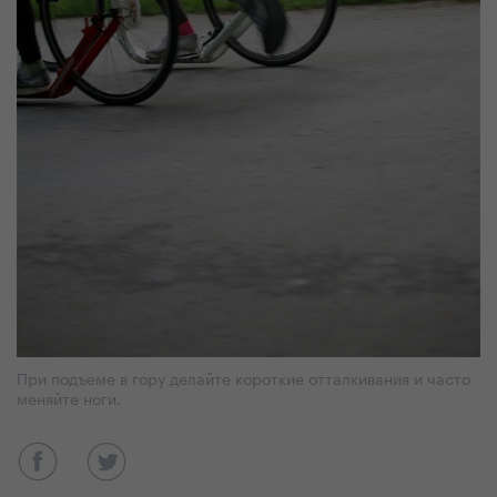
При подъеме в гору делайте короткие отталкивания и часто
меняйте ноги.