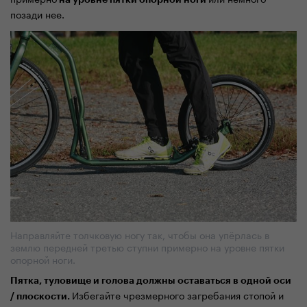
на уровне пятки опорной ноги
позади нее.
Направляйте толчковую ногу так, чтобы она упёрлась в
землю передней третью ступни примерно на уровне пятки
опорной ноги.
Пятка, туловище и голова должны оставаться в одной оси
Избегайте чрезмерного загребания стопой и
/ плоскости.