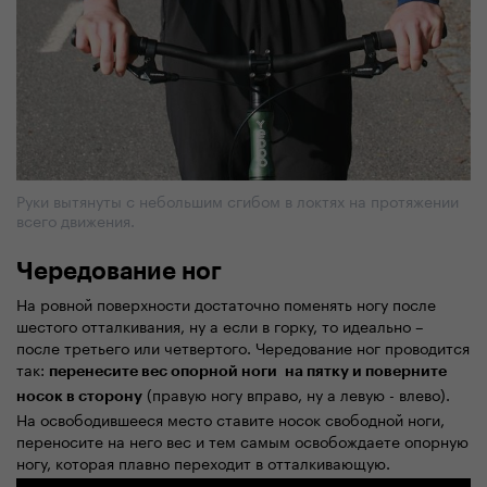
Руки вытянуты с небольшим сгибом в локтях на протяжении
всего движения.
Чередование ног
На ровной поверхности достаточно поменять ногу после
шестого отталкивания, ну а если в горку, то идеально –
после третьего или четвертого. Чередование ног проводится
так:
перенесите вес опорной ноги на пятку и поверните
(правую ногу вправо, ну а левую - влево).
носок в сторону
На освободившееся место ставите носок свободной ноги,
переносите на него вес и тем самым освобождаете опорную
ногу, которая плавно переходит в отталкивающую.