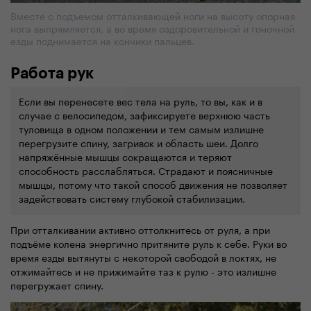
Вместе с подъемом отталкивающей ноги на высоту опорная
нога выпрямляется, а во время оздоровительной и гоночной
езды поднимается на кончики пальцев.
Работа рук
Если вы перенесете вес тела на руль, то вы, как и в
случае с велосипедом, зафиксируете верхнюю часть
туловища в одном положении и тем самым излишне
перегрузите спину, загривок и область шеи. Долго
напряжённые мышцы сокращаются и теряют
способность расслабляться. Страдают и поясничные
мышцы, потому что такой способ движения не позволяет
задействовать систему глубокой стабилизации.
При отталкивании активно оттолкнитесь от руля, а при
подъёме колена энергично притяните руль к себе. Руки во
время езды вытянуты с некоторой свободой в локтях, не
отжимайтесь и не прижимайте таз к рулю - это излишне
перегружает спину.