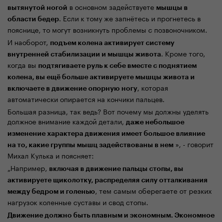
в основном задействуете
вытянутой ногой
мышцы в
. Если к тому же запнётесь и прогнетесь в
области бедер
пояснице, то могут возникнуть проблемы с позвоночником.
И наоборот,
подъем колена активирует систему
. Кроме того,
внутренней стабилизации и мышцы живота
когда вы
подтягиваете руль к себе вместе с поднятием
колена, вы ещё больше активируете мышцы живота и
, которая
включаете в движение опорную ногу
автоматически опирается на кончики пальцев.
Большая разница, так ведь? Вот почему мы должны уделять
должное внимание каждой детали,
даже небольшое
изменение характера движения имеет большое влияние
», - говорит
на то, какие группы мышц задействованы в нем
Михал Кулька и поясняет:
„Например,
включая в движение пальцы стопы, вы
активируете щиколотку, распределяя силу отталкивания
, тем самым оберегаете от резких
между бедром и голенью
нагрузок коленные суставы и свод стопы.
Движение должно быть плавным и экономным. Экономное