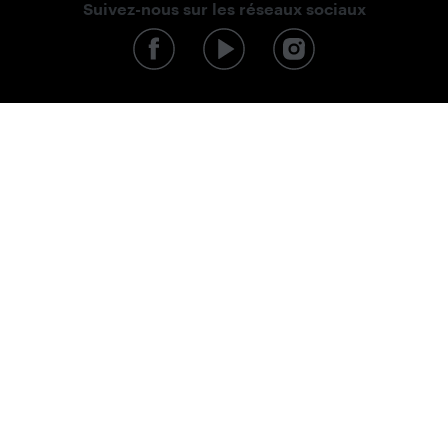
Suivez-nous sur les réseaux sociaux
Protection des données personnelles
Conditions commerciales
Transport et paiement
Retours et réclamations
Rétractation du contrat d'achat
Contact