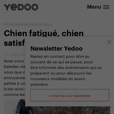
20% discount on selected products
Menu
#
Conseils et instructions
Chien fatigué, chien
satisfait
Newsletter Yedoo
1. 3. 2021
|
Vendula Kosíková
Restez en contact pour être au
Avez-vous un chien qui aime bouger et qui avec des
courant de ce qui se passe, pour
balades classiques ne se dépense pas assez ? Pensez-
être informés des évènements qui se
vous que vos sorties sont trop stéréotypées et
préparent ou pour découvrir les
ennuyantes ? Attelez votre compagnon à quatre
nouveaux modèles en avant-
pattes à une trottinette et peut-être que le mushing
première.
(c’est ainsi qu’on appelle ce sport), vous séduira
comme les époux Cipro.
s’inscrire à la newsletter