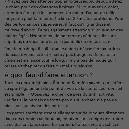
« N’ayez pas des attentes trop ambitieuses. Au début, attelez
le chien pour des distances limitées. Si vous avez un chiot,
attention à ne pas le surmener. Un chien d’un an de taille
moyenne peut faire entre 1,5 km et 3 km sans problème. Pour
des performances supérieures, il faut qu’il grandisse et
mûrisse d’abord. Faites également attention si vous avez des
chiens âgés. Néanmoins, de par mon expérience, ils sont
capables de vous faire savoir quand ils en ont assez. »
Pour le mushing, il suffit que le chien obéisse à deux ordres
de base « viens ici » et « reste / pas bouger ». Du reste, le
chien est en laisse tout le long, il n’y a pas de risque qu’il
puisse s’échapper ou faire du mal à quelqu’un.
A quoi faut-il faire attention ?
Tous les deux médecins, Šimon et Karolína savent considérer
ce sport également du point de vue de la santé. Leur conseil
est simple : « Observez le chien de près durant l’activité,
vérifiez si le harnais ne frotte pas ou si le chien n’a pas de
blessures au niveau des pattes. »
Les pattes souffrent essentiellement sur de longues distances
dans des terrains caillouteux, en hiver sur la neige très froide
avec des cristaux ou sur les sentiers traités avec du sel. Les