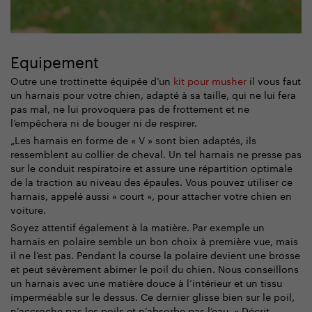
Equipement
Outre une trottinette équipée d’un
kit pour musher
il vous faut
un harnais pour votre chien, adapté à sa taille, qui ne lui fera
pas mal, ne lui provoquera pas de frottement et ne
l’empêchera ni de bouger ni de respirer.
„Les harnais en forme de « V » sont bien adaptés, ils
ressemblent au collier de cheval. Un tel harnais ne presse pas
sur le conduit respiratoire et assure une répartition optimale
de la traction au niveau des épaules. Vous pouvez utiliser ce
harnais, appelé aussi « court », pour attacher votre chien en
voiture.
Soyez attentif également à la matière. Par exemple un
harnais en polaire semble un bon choix à première vue, mais
il ne l’est pas. Pendant la course la polaire devient une brosse
et peut sévèrement abimer le poil du chien. Nous conseillons
un harnais avec une matière douce à l’intérieur et un tissu
imperméable sur le dessus. Ce dernier glisse bien sur le poil,
n’accroche pas les poils et n’absorbe pas l’eau. » Décrit