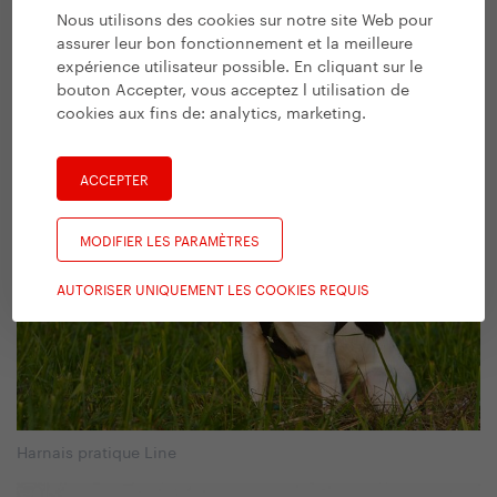
de se mettre en relation avec d’autres personnes qui
Nous utilisons des cookies sur notre site Web pour
partagent cette passion ou de participer à des entrainements
assurer leur bon fonctionnement et la meilleure
collectifs où on vous aidera à éviter les erreurs basiques. Vous
expérience utilisateur possible. En cliquant sur le
trouverez la liste des entrainements collectifs et d’autres
bouton Accepter, vous acceptez l utilisation de
conseils utiles sur le site spécialisé :
www.behejsepsem.cz
.
cookies aux fins de:
analytics, marketing
.
ACCEPTER
MODIFIER LES PARAMÈTRES
AUTORISER UNIQUEMENT LES COOKIES REQUIS
Harnais pratique Line