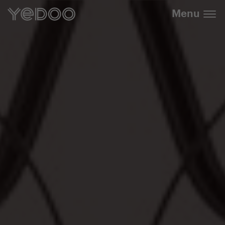
info@yedoo.eu
E-Shop
Menu