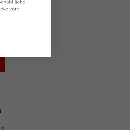
Schaltfläche
ht
ecke von:
d
ie