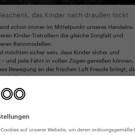
n Geschenk, das Kinder nach draußen lockt
tand schon immer im Mittelpunkt unseres Handelns.
ren Kinder-Tretrollern die gleiche Sorgfalt und
seren Rennmodellen.
nd möchten sicher sein, dass Kinder sicher und
– und jede Fahrt in vollen Zügen genießen können.
ss Bewegung an der frischen Luft Freude bringt, di
as Selbstvertrauen stärkt.
roller für Kinder auswählen
stellungen
t!
 Cookies auf unserer Website, um deren ordnungsgemäße 