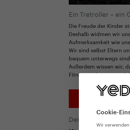
Ein Tretroller – ei
Die Freude der Kinder s
Deshalb widmen wir unse
Aufmerksamkeit wie un
Wir sind selbst Eltern u
bequem unterwegs sind 
Außerdem wissen wir, da
Fitness verbessert und d
Tret
Cookie-Ein
Der beste Startpunk
Wir verwenden