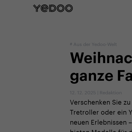
5 Jahre Rahmengarantie nu
#
Aus der Yedoo-Welt
Weihnac
ganze Fa
12. 12. 2025
|
Redaktion
Verschenken Sie zu
Tretroller oder ein 
neuen Erlebnissen –
bieten Modelle für 