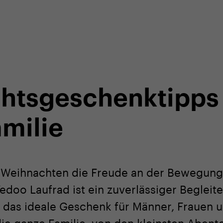
r in unserem E-Shop
Fachkundige Kundenbetreuung
htsgeschenktipps 
milie
 Weihnachten die Freude an der Bewegung
Yedoo Laufrad ist ein zuverlässiger Beglei
 das ideale Geschenk für Männer, Frauen u
die ganze Familie, von den kleinsten Abente