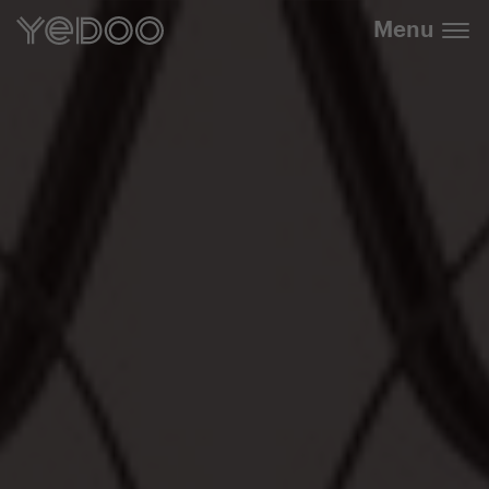
+420 737 279 592
e-shope
Menu