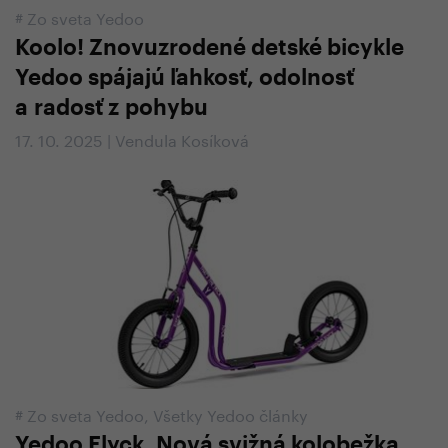
#
Zo sveta Yedoo
Koolo! Znovuzrodené detské bicykle
Yedoo spájajú ľahkosť, odolnosť
a radosť z pohybu
17. 10. 2025 | Vendula Kosíková
#
Zo sveta Yedoo
,
Všetky Yedoo články
Yedoo Flyck. Nová svižná kolobežka