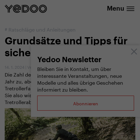
info@yedoo.eu
E-Shop
Menu
#
Ratschläge und Anleitungen
Grundsätze und Tipps für
sicheres Tretrollerfahren
Yedoo Newsletter
14. 1. 2024
|
Vendula Kosíková
Bleiben Sie in Kontakt, um über
Die Zahl der TretrollerfahrerInnen nimmt von Jahr zu
interessante Veranstaltungen, neue
Jahr zu, aber nicht jeder ist sich dessen bewusst, dass
Modelle und alles übrige Geschehen
Tretrollerfahren seine Besonderheiten hat. Was sollten
informiert zu bleiben.
Sie also wissen, bevor Sie zu Ihrem ersten
Tretrollerabenteuer aufbrechen?
Abonnieren