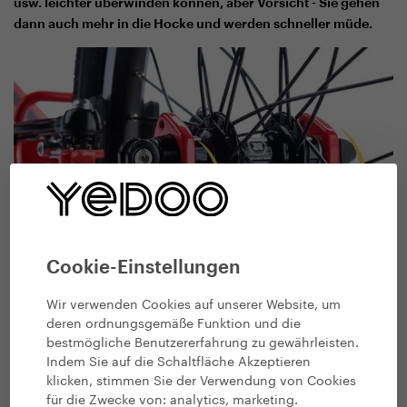
usw. leichter überwinden können, aber Vorsicht - Sie gehen
dann auch mehr in die Hocke und werden schneller müde.
Cookie-Einstellungen
Wir verwenden Cookies auf unserer Website, um
Die Trittbretthöhe kann nicht nur mit Geländereifen
deren ordnungsgemäße Funktion und die
vergrößert werden, sondern auch durch den Wechsel des
bestmögliche Benutzererfahrung zu gewährleisten.
Hinterrades in die untere Dropout-Position der
Indem Sie auf die Schaltfläche Akzeptieren
Hinterradgabel.
klicken, stimmen Sie der Verwendung von Cookies
für die Zwecke von:
analytics, marketing
.