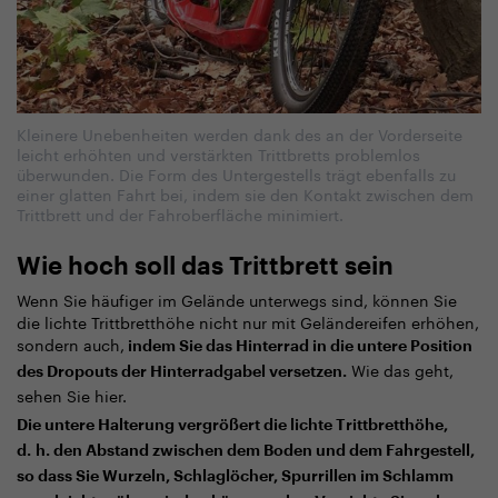
Kleinere Unebenheiten werden dank des an der Vorderseite
leicht erhöhten und verstärkten Trittbretts problemlos
überwunden. Die Form des Untergestells trägt ebenfalls zu
einer glatten Fahrt bei, indem sie den Kontakt zwischen dem
Trittbrett und der Fahroberfläche minimiert.
Wie hoch soll das Trittbrett sein
Wenn Sie häufiger im Gelände unterwegs sind, können Sie
die lichte Trittbretthöhe nicht nur mit Geländereifen erhöhen,
sondern auch,
indem Sie das Hinterrad in die untere Position
Wie das geht,
des Dropouts der Hinterradgabel versetzen.
sehen Sie hier.
Die untere Halterung vergrößert die lichte Trittbretthöhe,
d. h. den Abstand zwischen dem Boden und dem Fahrgestell,
so dass Sie Wurzeln, Schlaglöcher, Spurrillen im Schlamm