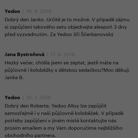
| 18. 8. 2016
Yedoo
Dobrý den Janko. Určitě je to možné. V případě zájmu
si zapůjčení takového setu objednejte alespoň 3 dny
před vyzvednutím. Za Yedoo Jiří Ščerbanovský
| 17. 8. 2016
Jana Bystroňová
Hezký večer, chtěla jsem se zeptat, jestli máte na
půjčovně i koloběžky s dětskou sedačkou?Moc děkuji,
Janka B.
| 25. 7. 2016
Yedoo
Dobrý den Roberte. Yedoo Alloy lze zapůjčit
samozřejmě i v naší půjčovně koloběžek. V případě
potřeby zapůjčení v jiném místě kontaktujte nás
prosím emailem a my Vám doporučíme nejbližšího
obchodního partnera.