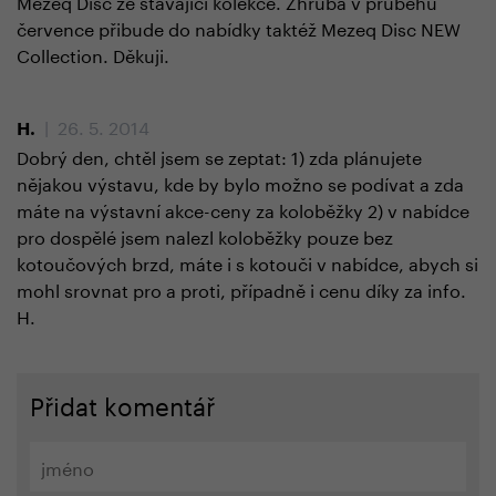
Mezeq Disc ze stávající kolekce. Zhruba v průběhu
července přibude do nabídky taktéž Mezeq Disc NEW
Collection. Děkuji.
| 26. 5. 2014
H.
Dobrý den, chtěl jsem se zeptat: 1) zda plánujete
nějakou výstavu, kde by bylo možno se podívat a zda
máte na výstavní akce-ceny za koloběžky 2) v nabídce
pro dospělé jsem nalezl koloběžky pouze bez
kotoučových brzd, máte i s kotouči v nabídce, abych si
mohl srovnat pro a proti, případně i cenu díky za info.
H.
Přidat komentář