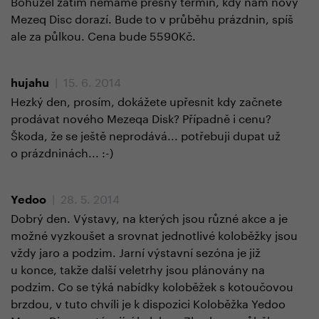
Bohužel zatím nemáme přesný termín, kdy nám nový
Mezeq Disc dorazí. Bude to v průběhu prázdnin, spíš
ale za půlkou. Cena bude 5590Kč.
| 15. 6. 2014
hujahu
Hezký den, prosím, dokážete upřesnit kdy začnete
prodávat nového Mezeqa Disk? Případně i cenu?
Škoda, že se ještě neprodává... potřebuji dupat už
o prázdninách... :-)
| 28. 5. 2014
Yedoo
Dobrý den. Výstavy, na kterých jsou různé akce a je
možné vyzkoušet a srovnat jednotlivé koloběžky jsou
vždy jaro a podzim. Jarní výstavní sezóna je již
u konce, takže další veletrhy jsou plánovány na
podzim. Co se týká nabídky koloběžek s kotoučovou
brzdou, v tuto chvíli je k dispozici Koloběžka Yedoo