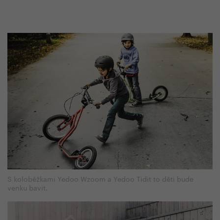
S koloběžkami Yedoo Wzoom a Yedoo Tidit to děti bude
venku bavit.