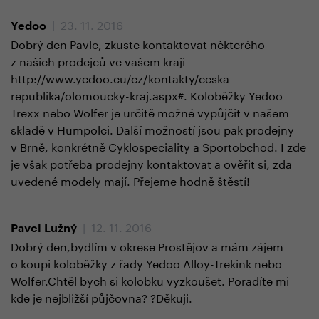
| 23. 11. 2016
Yedoo
Dobrý den Pavle, zkuste kontaktovat některého
z našich prodejců ve vašem kraji
http://www.yedoo.eu/cz/kontakty/ceska-
republika/olomoucky-kraj.aspx#. Koloběžky Yedoo
Trexx nebo Wolfer je určitě možné vypůjčit v našem
skladě v Humpolci. Další možností jsou pak prodejny
v Brně, konkrétně Cyklospeciality a Sportobchod. I zde
je však potřeba prodejny kontaktovat a ověřit si, zda
uvedené modely mají. Přejeme hodně štěstí!
| 12. 11. 2016
Pavel Lužný
Dobrý den,bydlím v okrese Prostějov a mám zájem
o koupi koloběžky z řady Yedoo Alloy-Trekink nebo
Wolfer.Chtěl bych si kolobku vyzkoušet. Poradíte mi
kde je nejbližší půjčovna? ?Děkuji.