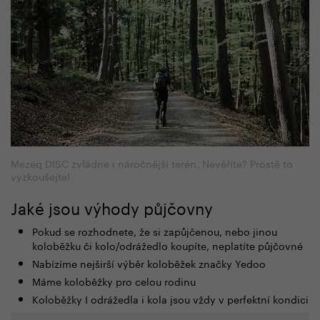
Mezeq DISC zvládne i náročnější terén. Nevěříte? Prostě to
vyzkoušejte!
Jaké jsou výhody půjčovny
Pokud se rozhodnete, že si zapůjčenou, nebo jinou
koloběžku či kolo/odrážedlo koupíte, neplatíte půjčovné
Nabízíme nejširší výběr koloběžek značky Yedoo
Máme koloběžky pro celou rodinu
Koloběžky I odrážedla i kola jsou vždy v perfektní kondici