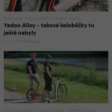
#
Ze světa Yedoo
,
Všechny Yedoo články
Yedoo Alloy – takové koloběžky tu
ještě nebyly
4. 7. 2016 | Redakce
#
Tipy na výlety
,
Ze světa Yedoo
,
Všechny Yedoo