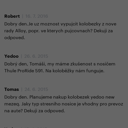
| 16. 7. 2016
Robert
Dobry den.Je uz moznost vypujcit kolobezky z nove
rady Alloy, popr. ve kterych pujcovnach? Dekuji za
odpoved.
| 26. 6. 2015
Yedoo
Dobrý den, Tomáši, my máme zkušenost s nosičem
Thule ProRide 591. Na koloběžky nám funguje.
| 24. 6. 2015
Tomas
Dobry den. Planujeme nakup kolobezek yedoo new
mezeq. Jaky typ stresniho nosice je vhodny pro prevoz
na aute? Dekuji za odpoved.