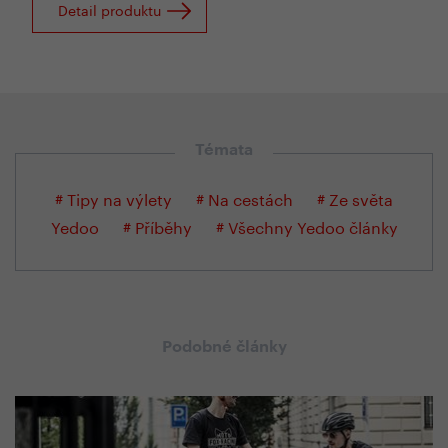
Detail produktu
Témata
# Tipy na výlety
# Na cestách
# Ze světa
Yedoo
# Příběhy
# Všechny Yedoo články
Podobné články