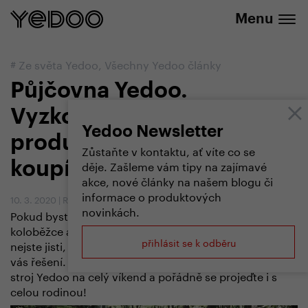
+420 737 279 592
e-shopu
Menu
#
Ze světa Yedoo
,
Všechny Yedoo články
Půjčovna Yedoo.
Vyzkoušejte naše
Yedoo Newsletter
produkty, dřív než si je
Zůstaňte v kontaktu, ať víte co se
děje. Zašleme vám tipy na zajímavé
koupíte
akce, nové články na našem blogu či
informace o produktových
10. 3. 2020
|
Redakce
novinkách.
Pokud byste chtěli zažít ten jedinečný pocit z jízdy na
koloběžce a děti na odrážedle nebo kole, ale zatím si
přihlásit se k odběru
nejste jisti, zda si je chcete přímo kupovat, máme pro
vás řešení. Půjčte si v rámci speciální nabídky jakýkoli
stroj Yedoo na celý víkend a pořádně se projeďte i s
celou rodinou!