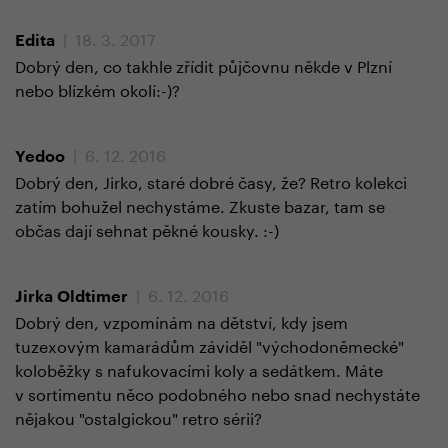
| 18. 3. 2017
Edita
Dobrý den, co takhle zřídit půjčovnu někde v Plzní
nebo blízkém okolí:-)?
| 6. 12. 2016
Yedoo
Dobrý den, Jirko, staré dobré časy, že? Retro kolekci
zatím bohužel nechystáme. Zkuste bazar, tam se
občas dají sehnat pěkné kousky. :-)
| 6. 12. 2016
Jirka Oldtimer
Dobrý den, vzpomínám na dětství, kdy jsem
tuzexovým kamarádům záviděl "východoněmecké"
koloběžky s nafukovacími koly a sedátkem. Máte
v sortimentu něco podobného nebo snad nechystáte
nějakou "ostalgickou" retro sérii?