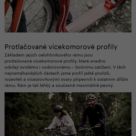
Protlačované vícekomorové profily
Základem jejich celohliníkového rámu jsou
protlačované vícekomorové profily, které snadno
odolají svislému i vodorovnému – bočnímu zatížení. V těch
nejnamáhanějších částech jsme profil ještě prořízli,
rozevřeli a víceúrovňovými svary připevnili k ostatním dílům
rámu. Rám je tak lehký a současně maximálně pevný.