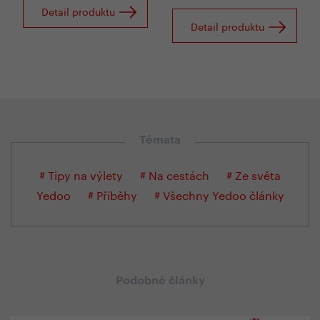
Detail produktu
Detail produktu
Témata
# Tipy na výlety
# Na cestách
# Ze světa
Yedoo
# Příběhy
# Všechny Yedoo články
Podobné články