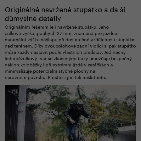
Originálně navržené stupátko a další
důmyslné detaily
Originálním řešením je i navržené stupátko. Jeho
celková výška, pouhých 27 mm, znamená pro jezdce
minimální výšku nášlapu při dostatečné vzdálenosti stupátka
nad terénem. Díky dvoupolohové zadní vidlici si pak stupátko
může každý nastavit podle vlastních představ. Jedinečný
lichoběžníkový tvar se zkosenými boky umožňuje bezpečný
náklon koloběžky i při extrémní jízdě v zatáčkách a
minimalizuje potenciální styčné plochy na
nerovném povrchu. Prostě si jen tak neškrtnete.