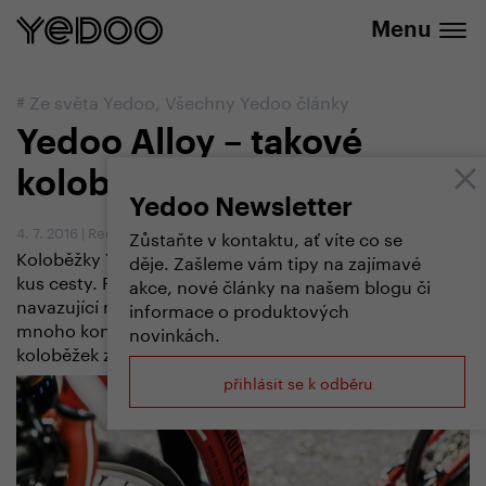
+420 737 279 592
e-shopu
Menu
#
Ze světa Yedoo
,
Všechny Yedoo články
Yedoo Alloy – takové
koloběžky tu ještě nebyly
Yedoo Newsletter
4. 7. 2016
|
Redakce
Zůstaňte v kontaktu, ať víte co se
Koloběžky Yedoo urazily za dobu své existence velký
děje. Zašleme vám tipy na zajímavé
kus cesty. Poslední modely Wolfer a Trexx a na ně
akce, nové články na našem blogu či
navazující menší modely Dragstr, Rodstr a Friday mají
informace o produktových
mnoho konstrukčních předností, které se na trhu
novinkách.
koloběžek zatím neobjevily.
přihlásit se k odběru