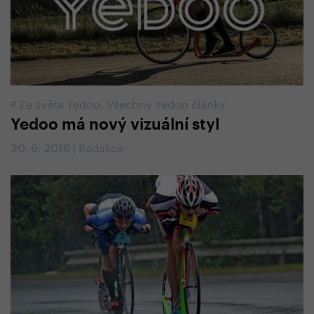
#
Ze světa Yedoo
,
Všechny Yedoo články
Yedoo má nový vizuální styl
30. 6. 2016 | Redakce