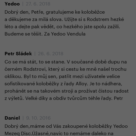
| 27. 6. 2018
Yedoo
Dobrý den, Petře, gratulujeme ke koloběžce
a děkujeme za milá slova. Užijte si s Rodstrem hezké
léto a dejte pak vědět, co hezkého jste spolu zažili.
Budeme se těšit. Za Yedoo Vendula
| 26. 6. 2018
Petr Sládek
Co se má stát, to se stane. V současné době dupu na
černém Rodstrovi, který si cestu ke mně našel trochu
oklikou. Byl to můj sen, patřit mezi uživatele velice
sofistikované koloběžky z řady Alloy. Je to nádhera,
prohánět se na takovém stroji a prožívat čistou radost
z výletů. Velké díky a obdiv tvůrcům téhle řady. Petr
| 9. 10. 2016
Daniel
Dobrý den,máme od Vás zakoupené koloběžky Yedoo
Mezeq Disc.Úžasné,navíc to nemáme daleko na