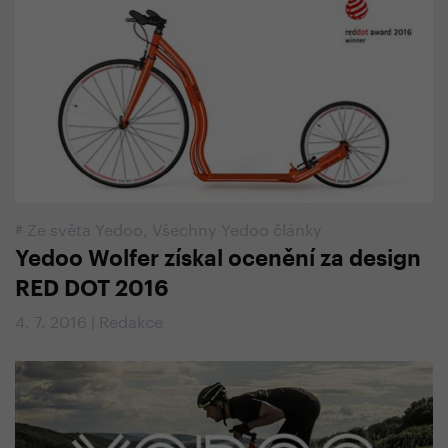
#
Ze světa Yedoo
,
Všechny Yedoo články
Yedoo Wolfer získal ocenění za design
RED DOT 2016
4. 7. 2016 | Redakce