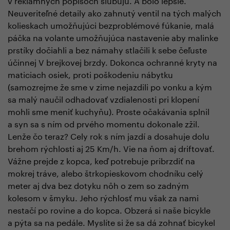
Neuveriteľné detaily ako zahnutý ventil na tých malých
kolieskach umožňujúci bezproblémové fúkanie, malá
páčka na volante umožňujúca nastavenie aby malinke
prstíky dočiahli a bez námahy stlačili k sebe čeľuste
účinnej V brejkovej brzdy. Dokonca ochranné kryty na
maticiach osiek, proti poškodeniu nábytku
(samozrejme že sme v zime nejazdili po vonku a kým
sa malý naučil odhadovať vzdialenosti pri klopení
mohli sme meniť kuchyňu). Proste očakávania splnil
a syn sa s ním od prvého momentu dokonale zžil.
Lenže čo teraz? Cely rok s ním jazdí a dosahuje dolu
brehom rýchlosti aj 25 Km/h. Vie na ňom aj driftovať.
Vážne prejde z kopca, keď potrebuje pribrzdiť na
mokrej tráve, alebo štrkopieskovom chodníku celý
meter aj dva bez dotyku nôh o zem so zadným
kolesom v šmyku. Jeho rýchlosť mu však za nami
nestačí po rovine a do kopca. Obzerá si naše bicykle
a pýta sa na pedále. Myslíte si že sa dá zohnať bicykel