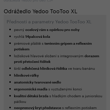
Odrážedlo Yedoo TooToo XL
Přednosti a parametry Yedoo TooToo XL
pevný
ocelový rám s
opěrkou pro nohy
rychlá
14palcová kola
prémiové pláště s
terénním gripem a reflexním
potiskem
ložiskové hlavové složení s integrovaným
dorazem
proti přetočení řídítek
širší
ve tvaru banánu
odlehčená hliníková řídítka
hliníkové ráfky
anatomicky tvarované sedlo
s vyztuženými konci
ergonomická madla
s hladkým chodem a juniorskou
kvalitní dětská brzda
páčkou
s reflexním potiskem
neoprenový kryt představce