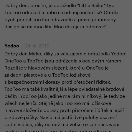
Dobrý den, prosím, je odrážedlo "Little Sailor" typ
TooToo odrážedla nebo se od něj něčím liší? Chtěla
bych pořídit TooToo odrážedlo a právě pruhovaný
design se mi moc líbí. Moc děkuji za odpověď.
| 24. 6. 2019
Yedoo
Dobrý den Mirko, díky za váš zájem o odrážedla Yedoo!
OneToo a TooToo jsou odrážedla s ocelovým rámem.
Rozdíl je v hlavovém složení, které u OneToo je
základní plastové a u TooToo ložiskové
s bezpečnostními dorazy proti přetočení řídítek.
TooToo má také kvalitnější a lépe ovladatelné brzdové
páčky. YooToo jako jediné má rám hliníkový, je tedy ze
všech nejlehčí. Stejně jako TooToo má ložiskové
hlavové složení s dorazy proti přetočení řídítek a lepší
brzdové páčky. Navíc má ještě dvě polohy usazení
zadní vidlice, díky čemuž má větší rozsah nastavení
výšky sedla než TooToo. Všechna odrážedla mají