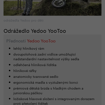
odrážedla Yedoo pro děti
Odrážedlo Yedoo YooToo
Přednosti
Yedoo YooToo
lehký hliníkový rám
dvoupolohová zadní vidlice umožňující
nadstandardní nastavitelnost výšky sedla
odlehčená hliníková řídítka
hliníkové ráfky
anatomicky tvarované sedlo
ergonomická madla s vyztuženými konci
prémiová dětská brzda s hladkým chodem a
juniorskou páčkou
ložiskové hlavové složení s integrovaným dorazem
proti přetočení řídítek