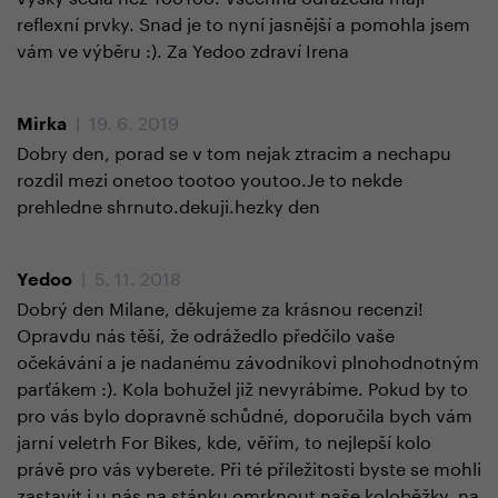
reflexní prvky. Snad je to nyní jasnější a pomohla jsem
vám ve výběru :). Za Yedoo zdraví Irena
| 19. 6. 2019
Mirka
Dobry den, porad se v tom nejak ztracim a nechapu
rozdil mezi onetoo tootoo youtoo.Je to nekde
prehledne shrnuto.dekuji.hezky den
| 5. 11. 2018
Yedoo
Dobrý den Milane, děkujeme za krásnou recenzi!
Opravdu nás těší, že odrážedlo předčilo vaše
očekávání a je nadanému závodníkovi plnohodnotným
parťákem :). Kola bohužel již nevyrábíme. Pokud by to
pro vás bylo dopravně schůdné, doporučila bych vám
jarní veletrh For Bikes, kde, věřím, to nejlepší kolo
právě pro vás vyberete. Při té příležitosti byste se mohli
zastavit i u nás na stánku omrknout naše koloběžky, na