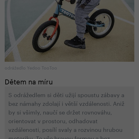
odrážedlo Yedoo TooToo
Dětem na míru
S odrážedlem si děti užijí spoustu zábavy a
bez námahy zdolají i větší vzdálenosti. Aniž
by si všimly, naučí se držet rovnováhu,
orientovat v prostoru, odhadovat
vzdálenosti, posílí svaly a rozvinou hrubou
motoriku. To vše hravou formou a bez