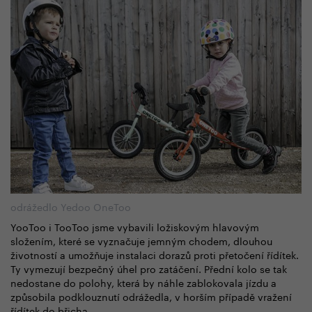
odrážedlo Yedoo OneToo
YooToo i TooToo jsme vybavili ložiskovým hlavovým
složením, které se vyznačuje jemným chodem, dlouhou
životností a umožňuje instalaci dorazů proti přetočení řídítek.
Ty vymezují bezpečný úhel pro zatáčení. Přední kolo se tak
nedostane do polohy, která by náhle zablokovala jízdu a
způsobila podklouznutí odrážedla, v horším případě vražení
řídítek do břicha.