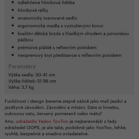
odlehčená hliníková řídítka
hliníkové ráfky
anatomicky tvarované sedlo
ergonomická madla s vyztuženými konci
kvalitní dětská brzda s hladkým chodem a juniorskou
páčkou
prémiové pláště s reflexním potiskem
neoprenový kryt představce s reflexním potiskem
Parametry
Výška sedla: 30-41 cm
Výška řídítek: 51-56 cm
Váha: 3,7 kg
Funkčnost i design bereme stejně vážně jako malí jezdci a
jezdkyně závodění. Závodění a mlsání. Dáte si limetku,
cukrovou vatu, červený pomeranč nebo mátu?
Ano,
odrážedlo Yedoo TooToo
je nejbarevnější z řady
odrážedel OOPS, je ale také, podobně jako YooToo, lehké,
rychlé, bezpečné a snadno ovladatelné.