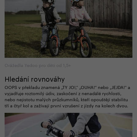
Orážedla Yedoo pro děti od 1,5+
Hledání rovnováhy
OOPS v překladu znamená „TY JO!,“ „OUHA!“ nebo „JEJDA!“ a
vyjadřuje roztomilý údiv, zaskočení z nenadálé rychlosti,
nebo nejistotu malých průzkumníků, kteří opouštějí stabilitu
tří a čtyř kol a zažívají první vzrušení z jízdy na kolech dvou.