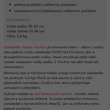
prémiové pláště s reflexním potiskem
neoprenový kryt představce s reflexním potiskem
Parametry
Výška sedla: 29-43 cm
V
ýška řídítek: 51-56 cm
V
áha: 3,4 kg
Odrážedlo Yedoo YooToo
je milované všemi – dětmi i rodiči.
Jako jediné z řady odrážedel OOPS má hliníkový rám a
dvoupolohovou zadní vidlici, která umožňuje ještě větší
rozsah nastavení výšky sedla. Z YooToo tak děti hned tak
nevyrostou!
Hliníkový rám a hliníková řídítka snižují hmotnost odrážedla
na pouhých 3,4 kg! Hliník je také pevný a odolný vůči
jakémukoli namáhání. Oválný tvar rámu zpříjemňuje
uchopení a přenášení.
Vybírat můžete ze
čtyř barevných variant
- modré, zelené,
růžové a aviatické stříbrné. Tu ocení především milovníci
vznášedel a konstrukčních detailů, jež na stříbrném rámu
krásně vyniknou.