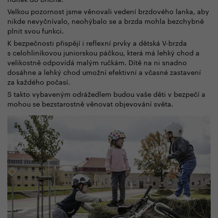
Velkou pozornost jsme věnovali vedení brzdového lanka, aby
nikde nevyčnívalo, neohýbalo se a brzda mohla bezchybně
plnit svou funkci.
K bezpečnosti přispějí i reflexní prvky a dětská V-brzda
s celohliníkovou juniorskou páčkou, která má lehký chod a
velikostně odpovídá malým ručkám. Dítě na ni snadno
dosáhne a lehký chod umožní efektivní a včasné zastavení
za každého počasí.
S takto vybaveným odrážedlem budou vaše děti v bezpečí a
mohou se bezstarostně věnovat objevování světa.