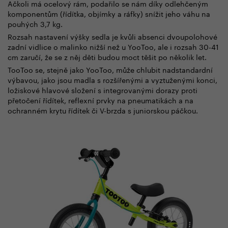
Ačkoli má ocelový rám, podařilo se nám díky odlehčeným
komponentům (řídítka, objímky a ráfky) snížit jeho váhu na
pouhých 3,7 kg.
Rozsah nastavení výšky sedla je kvůli absenci dvoupolohové
zadní vidlice o malinko nižší než u YooToo, ale i rozsah 30-41
cm zaručí, že se z něj děti budou moct těšit po několik let.
TooToo se, stejně jako YooToo, může chlubit nadstandardní
výbavou, jako jsou madla s rozšířenými a vyztuženými konci,
ložiskové hlavové složení s integrovanými dorazy proti
přetočení řídítek, reflexní prvky na pneumatikách a na
ochranném krytu řídítek či V-brzda s juniorskou páčkou.