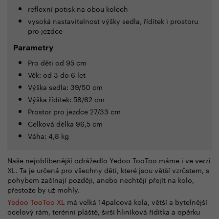
reflexní potisk na obou kolech
vysoká nastavitelnost výšky sedla, řídítek i prostoru
pro jezdce
Parametry
Pro děti od 95 cm
Věk: od 3 do 6 let
Výška sedla: 39/50 cm
Výška řídítek: 58/62 cm
Prostor pro jezdce 27/33 cm
Celková délka 96,5 cm
Váha: 4,8 kg
Naše nejoblíbenější odrážedlo Yedoo TooToo máme i ve verzi
XL. Ta je určená pro všechny děti, které jsou větší vzrůstem, s
pohybem začínají později, anebo nechtějí přejít na kolo,
přestože by už mohly.
Yedoo TooToo XL
má velká 14palcová kola, větší a bytelnější
ocelový rám, terénní pláště, širší hliníková řídítka a opěrku