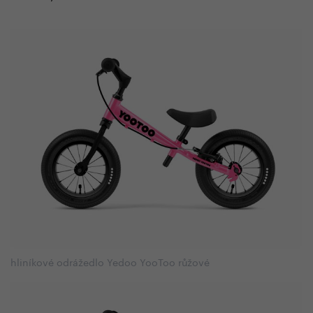
hliníkové odrážedlo Yedoo YooToo růžové