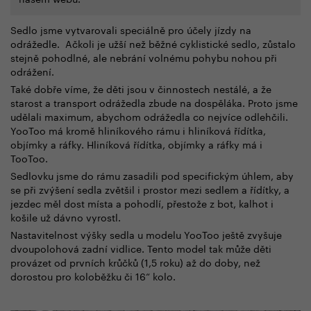
Sedlo jsme vytvarovali speciálně pro účely jízdy na
odrážedle. Ačkoli je užší než běžné cyklistické sedlo, zůstalo
stejně pohodlné, ale nebrání volnému pohybu nohou při
odrážení.
Také dobře víme, že děti jsou v činnostech nestálé, a že
starost a transport odrážedla zbude na dospěláka. Proto jsme
udělali maximum, abychom odrážedla co nejvíce odlehčili.
YooToo má kromě hliníkového rámu i hliníková řídítka,
objímky a ráfky. Hliníková řídítka, objímky a ráfky má i
TooToo.
Sedlovku jsme do rámu zasadili pod specifickým úhlem, aby
se při zvýšení sedla zvětšil i prostor mezi sedlem a řídítky, a
jezdec měl dost místa a pohodlí, přestože z bot, kalhot i
košile už dávno vyrostl.
Nastavitelnost výšky sedla u modelu YooToo ještě zvyšuje
dvoupolohová zadní vidlice. Tento model tak může děti
provázet od prvních krůčků (1,5 roku) až do doby, než
dorostou pro koloběžku či 16“ kolo.