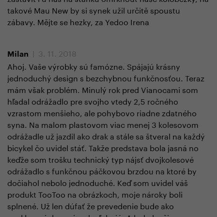
takové Mau New by si synek užil určitě spoustu
zábavy. Mějte se hezky, za Yedoo Irena
| 3. 11. 2018
Milan
Ahoj. Vaše výrobky sú famózne. Spájajú krásny
jednoduchý design s bezchybnou funkčnosťou. Teraz
mám však problém. Minulý rok pred Vianocami som
hľadal odrážadlo pre svojho vtedy 2,5 ročného
vzrastom menšieho, ale pohybovo riadne zdatného
syna. Na malom plastovom viac menej 3 kolesovom
odrážadle už jazdil ako drak a stále sa štveral na každý
bicykel čo uvidel stáť. Takže predstava bola jasná no
keďže som trošku technický typ nájsť dvojkolesové
odrážadlo s funkčnou páčkovou brzdou na ktoré by
dočiahol nebolo jednoduché. Keď som uvidel váš
produkt TooToo na obrázkoch, moje nároky boli
splnené. Už len dúfať že prevedenie bude ako
v reklamných popisoch sľubujú. A bolo lepšie.