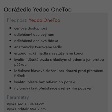
Odrážedlo Yedoo OneToo
Přednosti
Yedoo OneToo
cenová dostupnost
odlehčený ocelový rám
odlehčená ocelová řídítka
anatomicky tvarované sedlo
ergonomická madla s vyztuženými konci
kvalitní dětská brzda s hladkým chodem a juniorskou
páčkou
ložiskové hlavové složení bez dorazů proti přetočení
řídítek
kvalitní pláště bez reflexního potisku
nylonový kryt představce s reflexním potiskem
Parametry
Výška sedla: 30-41 cm
Výška řídítek: 55-62 cm