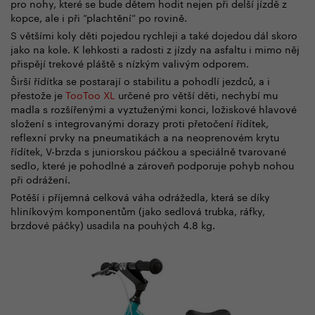
pro nohy, které se bude dětem hodit nejen při delší jízdě z
kopce, ale i při “plachtění“ po rovině.
S většími koly děti pojedou rychleji a také dojedou dál skoro
jako na kole. K lehkosti a radosti z jízdy na asfaltu i mimo něj
přispějí trekové pláště s nízkým valivým odporem.
Širší řídítka se postarají o stabilitu a pohodlí jezdců, a i
přestože je
TooToo XL
určené pro větší děti, nechybí mu
madla s rozšířenými a vyztuženými konci, ložiskové hlavové
složení s integrovanými dorazy proti přetočení řídítek,
reflexní prvky na pneumatikách a na neoprenovém krytu
řídítek, V-brzda s juniorskou páčkou a speciálně tvarované
sedlo, které je pohodlné a zároveň podporuje pohyb nohou
při odrážení.
Potěší i příjemná celková váha odrážedla, která se díky
hliníkovým komponentům (jako sedlová trubka, ráfky,
brzdové páčky) usadila na pouhých 4.8 kg.