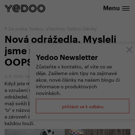
+420 737 279 592
e-shopu
Menu
#
Ze světa Yedoo
,
Všechny Yedoo články
Nová odrážedla. Mysleli
jsme na děti a vymysleli
Yedoo Newsletter
OOPS
Zůstaňte v kontaktu, ať víte co se
děje. Zašleme vám tipy na zajímavé
3. 6. 2018
|
Vendula Kosíková
akce, nové články na našem blogu či
Když jste malí, život je samé překvapení. Dětský údiv
informace o produktových
a vzrušení se odráží i v designu naší nové řady
novinkách.
odrážedel, kterou jsme nazvali OOPS. Nové modely
mají svěží barvy, překvapivé barevné kombinace a dvě
přihlásit se k odběru
“o“ v názvu, které symbolizují dvě rozšířené panenky
a zároveň dvě tlusté pneumatiky, které projedou
každou louží.