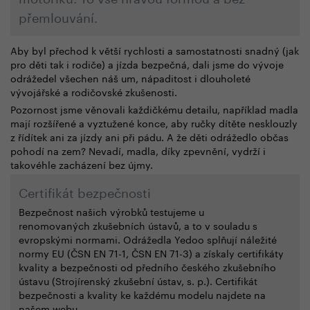
přemlouvání.
Aby byl přechod k větší rychlosti a samostatnosti snadný (jak
pro děti tak i rodiče) a jízda bezpečná, dali jsme do vývoje
odrážedel všechen náš um, nápaditost i dlouholeté
vývojářské a rodičovské zkušenosti.
Pozornost jsme věnovali každičkému detailu, například madla
mají rozšířené a vyztužené konce, aby ručky dítěte nesklouzly
z řídítek ani za jízdy ani při pádu. A že děti odrážedlo občas
pohodí na zem? Nevadí, madla, díky zpevnění, vydrží i
takovéhle zacházení bez újmy.
Certifikát bezpečnosti
Bezpečnost našich výrobků testujeme u
renomovaných zkušebních ústavů, a to v souladu s
evropskými normami. Odrážedla Yedoo splňují náležité
normy EU (ČSN EN 71-1, ČSN EN 71-3) a získaly certifikáty
kvality a bezpečnosti od předního českého zkušebního
ústavu (Strojírenský zkušební ústav, s. p.). Certifikát
bezpečnosti a kvality ke každému modelu najdete na
našem webu.