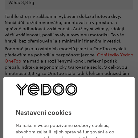
Váha: 3,8 kg
Tenhle stroj i v základním vybavení dokáže hotové divy.
Naučí děti držet rovnováhu, orientovat se v prostoru a
správně odhadovat vzdálenosti. Aniž by si všimly, zdolají
větší vzdálenosti, posílí svaly a rozvinou motoriku. To vše
hravě, bez přemlouvání a s minimální finanční investicí.
Podobně jako u ostatních modelů jsme i u OneToo mysleli
především na pohodlí a bezpečnost jezdce.
Odrážedlo Yedoo
OneToo
má madla s rozšířenými konci, reflexní potisk
přebalu řídítek a ergonomicky tvarované sedlo. S celkovou
hmotností 3,8 kg se OneToo stále řadí k lehčím odrážedlům
ve své třídě. V nabídce máme
OneToo s brzdou
i
bez brzdy
.
Design modelu OneToo je postavený na hravosti barevného
kontrastu rámu a bowdenu. Proč tolik rozruchu, když k radosti
stačí málo!
Barevné varianty odrážedla OneToo
.
Nastavení cookies
Na našem webu používáme soubory cookies,
abychom zajistili jejich správné fungování a co
nejlepší uživatelskou zkušenost. Kliknutím na