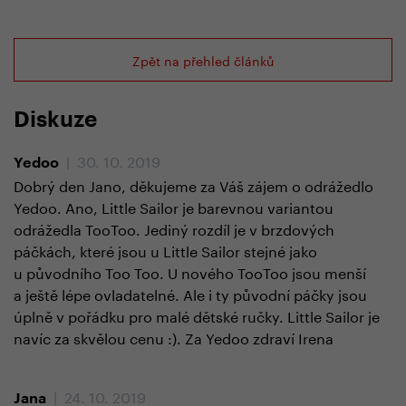
Zpět na přehled článků
Diskuze
| 30. 10. 2019
Yedoo
Dobrý den Jano, děkujeme za Váš zájem o odrážedlo
Yedoo. Ano, Little Sailor je barevnou variantou
odrážedla TooToo. Jediný rozdíl je v brzdových
páčkách, které jsou u Little Sailor stejné jako
u původního Too Too. U nového TooToo jsou menší
a ještě lépe ovladatelné. Ale i ty původní páčky jsou
úplně v pořádku pro malé dětské ručky. Little Sailor je
navíc za skvělou cenu :). Za Yedoo zdraví Irena
| 24. 10. 2019
Jana