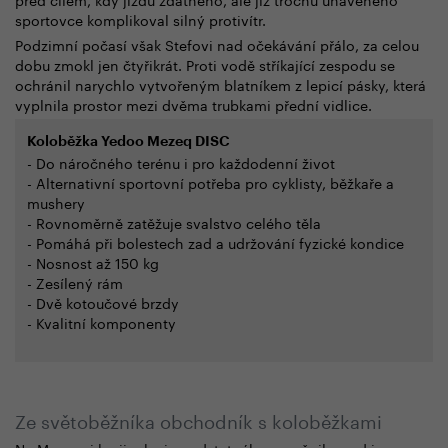
sportovce komplikoval silný protivítr.
Podzimní počasí však Stefovi nad očekávání přálo, za celou
dobu zmokl jen čtyřikrát. Proti vodě stříkající zespodu se
ochránil narychlo vytvořeným blatníkem z lepicí pásky, která
vyplnila prostor mezi dvěma trubkami přední vidlice.
Koloběžka Yedoo Mezeq DISC
- Do náročného terénu i pro každodenní život
- Alternativní sportovní potřeba pro cyklisty, běžkaře a
mushery
- Rovnoměrně zatěžuje svalstvo celého těla
- Pomáhá při bolestech zad a udržování fyzické kondice
- Nosnost až 150 kg
- Zesílený rám
- Dvě kotoučové brzdy
- Kvalitní komponenty
Ze světoběžníka obchodník s koloběžkami
Na Mezqovi by jinak nic podstatného neměnil, snad jen