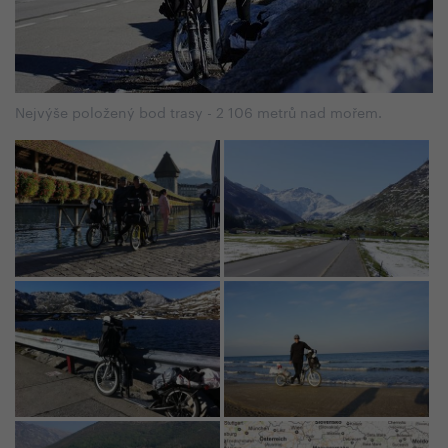
Nejvýše položený bod trasy - 2 106 metrů nad mořem.