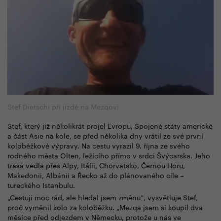
Stef Dietschi při jízdě na Mezqovi
Stef, který již několikrát projel Evropu, Spojené státy americké
a část Asie na kole, se před několika dny vrátil ze své první
koloběžkové výpravy. Na cestu vyrazil 9. října ze svého
rodného města Olten, ležícího přímo v srdci Švýcarska. Jeho
trasa vedla přes Alpy, Itálii, Chorvatsko, Černou Horu,
Makedonii, Albánii a Řecko až do plánovaného cíle –
tureckého Istanbulu.
„Cestuji moc rád, ale hledal jsem změnu“, vysvětluje Stef,
proč vyměnil kolo za koloběžku. „Mezqa jsem si koupil dva
měsíce před odjezdem v Německu, protože u nás ve