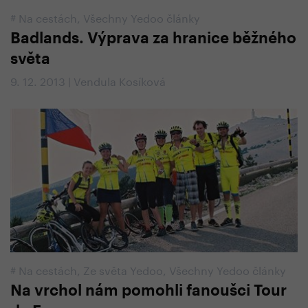
#
Na cestách
,
Všechny Yedoo články
Badlands. Výprava za hranice běžného
světa
9. 12. 2013 | Vendula Kosíková
#
Na cestách
,
Ze světa Yedoo
,
Všechny Yedoo články
Na vrchol nám pomohli fanoušci Tour