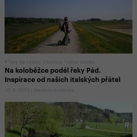
#
Tipy na výlety
,
Všechny Yedoo články
Na koloběžce podél řeky Pád.
Inspirace od našich italských přátel
10. 6. 2013 | Vendula Kosíková