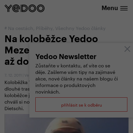
+420 737 279 592
e-shopu
Menu
#
Na cestách
,
Příběhy
,
Všechny Yedoo články
Na koloběžce Yedoo
Mezeq zdolal Alpy a dojel
Yedoo Newsletter
až do Istanbulu
Zůstaňte v kontaktu, ať víte co se
děje. Zašleme vám tipy na zajímavé
7. 12. 2011
|
Vendula Kosíková
akce, nové články na našem blogu či
Koloběžka Yedoo Mezeq obstála v náročné 2 550 km
informace o produktových
dlouhé trase ze švýcarského Oltenu do Istanbulu. „Na
novinkách.
koloběžce jsem jel poprvé a určitě ne naposledy“,
chválí si nový styl cestování zkušený světoběžník Stef
přihlásit se k odběru
Dietschi.