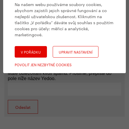
Na našem webu používáme soubory cookies,
abychom zajistili jejich správné fungování a co
nejlepší uživatelskou zkušenost. Kliknutím na
tlačítko „V pořádku“ dáváte svůj souhlas s použitím
cookies pro účely:
měřicí a analytické,
marketingové
.
V POŘÁDKU
UPRAVIT NASTAVENÍ
POVOLIT JEN NEZBYTNÉ COOKIES
Malé obtěžování kvůli spamu: Prosíme, přepište do
pole níže název Yedoo.