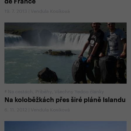
de France
19. 7. 2013 | Vendula Kosíková
#
Na cestách
,
Příběhy
,
Všechny Yedoo články
Na koloběžkách přes širé pláně Islandu
6. 11. 2012 | Vendula Kosíková