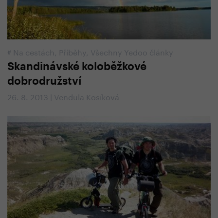
#
Na cestách
,
Příběhy
,
Všechny Yedoo články
Skandinávské koloběžkové
dobrodružství
26. 8. 2013 | Vendula Kosíková