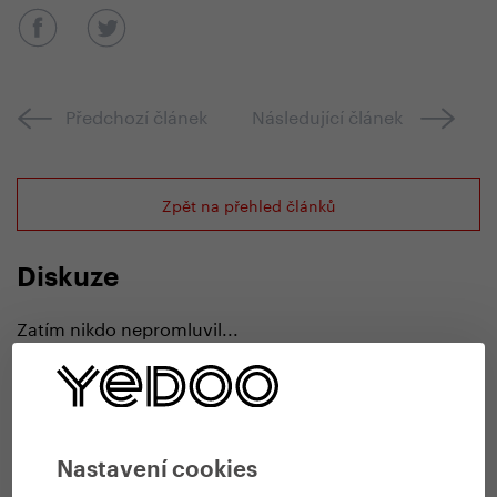
Předchozí článek
Následující článek
Zpět na přehled článků
Diskuze
Zatím nikdo nepromluvil...
Přidat komentář
Nastavení cookies