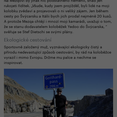
rukojeti řídítek. „Všude, kudy jsem projížděl, byli lidé na moji
kolobku zvědaví a projevovali o ni veliký zájem. Jen během
cesty po Švýcarsku a Itálii bych jich prodal nejméně 20 kusů.
A protože Mezqa chtějí i mnozí moji kamarádi, uvažuji o tom,
že se stanu dodavatelem koloběžek Yedoo do Švýcarska, “
svěřuje se Stef Dietschi se svými plány.
Ekologické cestování
Sportovně založený muž, vyznávající ekologicky čistý a
přírodu nedevastující způsob cestování, by rád na koloběžce
vyrazil i mimo Evropu. Držme mu palce a nechme se
inspirovat.