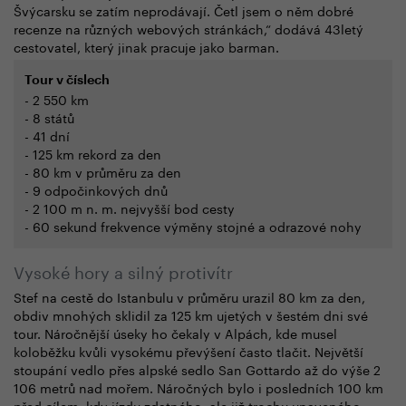
Švýcarsku se zatím neprodávají. Četl jsem o něm dobré
recenze na různých webových stránkách,“ dodává 43letý
cestovatel, který jinak pracuje jako barman.
Tour v číslech
- 2 550 km
- 8 států
- 41 dní
- 125 km rekord za den
- 80 km v průměru za den
- 9 odpočinkových dnů
- 2 100 m n. m. nejvyšší bod cesty
- 60 sekund frekvence výměny stojné a odrazové nohy
Vysoké hory a silný protivítr
Stef na cestě do Istanbulu v průměru urazil 80 km za den,
obdiv mnohých sklidil za 125 km ujetých v šestém dni své
tour. Náročnější úseky ho čekaly v Alpách, kde musel
koloběžku kvůli vysokému převýšení často tlačit. Největší
stoupání vedlo přes alpské sedlo San Gottardo až do výše 2
106 metrů nad mořem. Náročných bylo i posledních 100 km
před cílem, kdy jízdu zdatného, ale již trochu unaveného