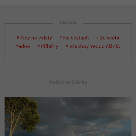
Témata
# Tipy na výlety
# Na cestách
# Ze světa
Yedoo
# Příběhy
# Všechny Yedoo články
Podobné články