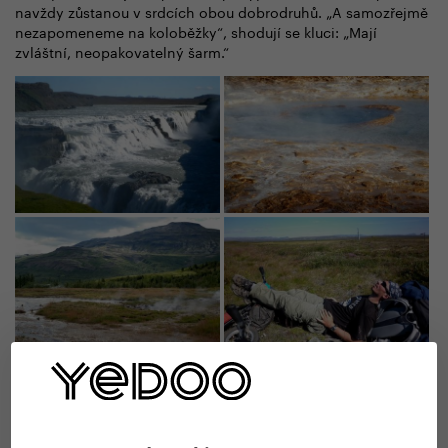
navždy zůstanou v srdcích obou dobrodruhů. „A samozřejmě
nezapomeneme na koloběžky“, shodují se kluci: „Mají
zvláštní, neopakovatelný šarm.“