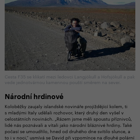
Cesta F35 se klikatí mezi ledovci Langjökull a Hofsjökull a pak
vede jednotvárnou kamennou pouští směrem na sever.
Národní hrdinové
Koloběžky zaujaly islandské novináře projíždějící kolem, ti
s mladými Italy udělali rozhovor, který druhý den vyšel v
celostátních novinách. „Rázem jsme měli spoustu příznivců,
lidé nás poznávali a vítali jako národní bláznivé hrdiny. Také
počasí se umoudřilo, hned od druhého dne svítilo slunce, a
to i v noci,“ usmívá se David při vzpomínce na dlouhé polární