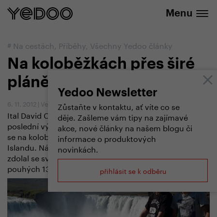
+420 737 279 592
e-shopu
Menu
#
Na cestách
,
Příběhy
,
Všechny Yedoo články
Na koloběžkách přes širé
pláně Islandu
Yedoo Newsletter
6. 11. 2012
|
Vendula Kosíková
Zůstaňte v kontaktu, ať víte co se
Ital David Ceccarelli má duši dobrodruha. Po své
děje. Zašleme vám tipy na zajímavé
poslední výpravě kolem berlínské zdi na skateboardu
akce, nové články na našem blogu či
se na koloběžce Yedoo Ox vydal napříč širými pláněmi
informace o produktových
Islandu. Náročnou trasu dlouhou přes 800 kilometrů
novinkách.
zdolal se svým kamarádem Andreem Gesmundem za
pouhých 13 dní.
přihlásit se k odběru