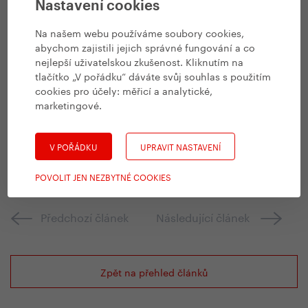
Nastavení cookies
Na našem webu používáme soubory cookies,
abychom zajistili jejich správné fungování a co
nejlepší uživatelskou zkušenost. Kliknutím na
tlačítko „V pořádku“ dáváte svůj souhlas s použitím
cookies pro účely:
měřicí a analytické,
marketingové
.
V POŘÁDKU
UPRAVIT NASTAVENÍ
POVOLIT JEN NEZBYTNÉ COOKIES
Předchozí článek
Následující článek
Zpět na přehled článků