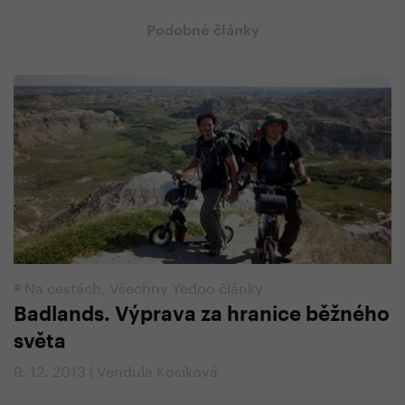
Podobné články
#
Na cestách
,
Všechny Yedoo články
Badlands. Výprava za hranice běžného
světa
9. 12. 2013 | Vendula Kosíková