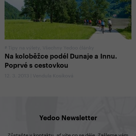
#
Tipy na výlety
,
Všechny Yedoo články
Na koloběžce podél Dunaje a Innu.
Poprvé s cestovkou
12. 3. 2013 | Vendula Kosíková
Yedoo Newsletter
Zůstaňte v kontaktu, ať víte co se děje. Zašleme vám