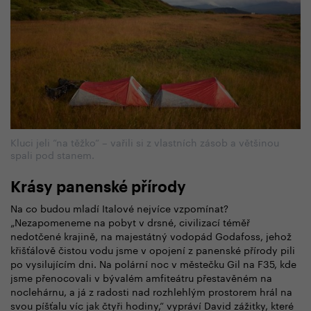
Kluci jeli “na těžko“ – vařili si z vlastních zásob a většinou
spali pod stanem.
Krásy panenské přírody
Na co budou mladí Italové nejvíce vzpomínat?
„Nezapomeneme na pobyt v drsné, civilizací téměř
nedotčené krajině, na majestátný vodopád Godafoss, jehož
křišťálově čistou vodu jsme v opojení z panenské přírody pili
po vysilujícím dni. Na polární noc v městečku Gil na F35, kde
jsme přenocovali v bývalém amfiteátru přestavěném na
noclehárnu, a já z radosti nad rozhlehlým prostorem hrál na
svou píšťalu víc jak čtyři hodiny,“ vypráví David zážitky, které