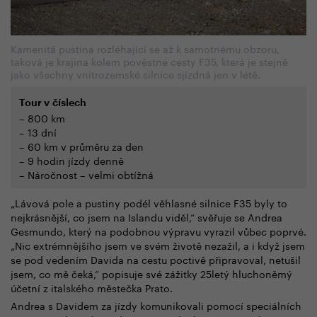
Kamenitá pustina rozléhající se až k samotnému obzoru,
taková je krajina kolem pověstné cesty F35, která je stejně
jako všechny vnitrozemské silnice sjízdná jen v létě.
Tour v číslech
– 800 km
– 13 dní
– 60 km v průměru za den
– 9 hodin jízdy denně
– Náročnost – velmi obtížná
„Lávová pole a pustiny podél věhlasné silnice F35 byly to
nejkrásnější, co jsem na Islandu viděl,“ svěřuje se Andrea
Gesmundo, který na podobnou výpravu vyrazil vůbec poprvé.
„Nic extrémnějšího jsem ve svém životě nezažil, a i když jsem
se pod vedením Davida na cestu poctivě připravoval, netušil
jsem, co mě čeká,“ popisuje své zážitky 25letý hluchoněmý
účetní z italského městečka Prato.
Andrea s Davidem za jízdy komunikovali pomocí speciálních