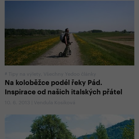
#
Tipy na výlety
,
Všechny Yedoo články
Na koloběžce podél řeky Pád.
Inspirace od našich italských přátel
10. 6. 2013 | Vendula Kosíková