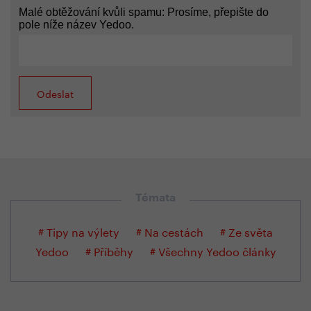
Malé obtěžování kvůli spamu: Prosíme, přepište do
pole níže název Yedoo.
Témata
# Tipy na výlety
# Na cestách
# Ze světa
Yedoo
# Příběhy
# Všechny Yedoo články