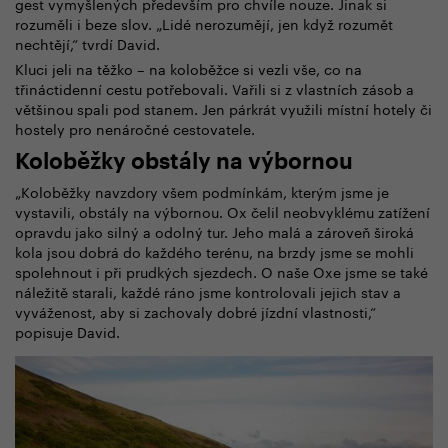
gest vymyšlených především pro chvíle nouze. Jinak si
rozuměli i beze slov. „Lidé nerozumějí, jen když rozumět
nechtějí,“ tvrdí David.
Kluci jeli na těžko – na koloběžce si vezli vše, co na
třináctidenní cestu potřebovali. Vařili si z vlastních zásob a
většinou spali pod stanem. Jen párkrát využili místní hotely či
hostely pro nenáročné cestovatele.
Koloběžky obstály na výbornou
„Koloběžky navzdory všem podmínkám, kterým jsme je
vystavili, obstály na výbornou. Ox čelil neobvyklému zatížení
opravdu jako silný a odolný tur. Jeho malá a zároveň široká
kola jsou dobrá do každého terénu, na brzdy jsme se mohli
spolehnout i při prudkých sjezdech. O naše Oxe jsme se také
náležitě starali, každé ráno jsme kontrolovali jejich stav a
vyváženost, aby si zachovaly dobré jízdní vlastnosti,“
popisuje David.