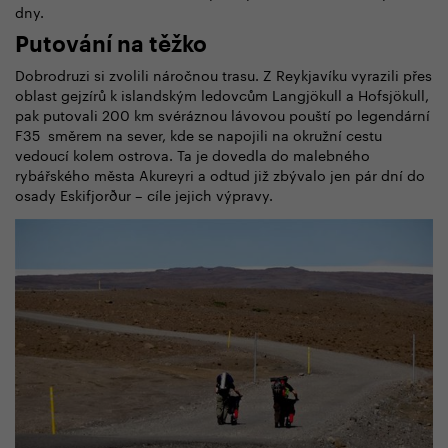
dny.
Putování na těžko
Dobrodruzi si zvolili náročnou trasu. Z Reykjavíku vyrazili přes
oblast gejzírů k islandským ledovcům Langjökull a Hofsjökull,
pak putovali 200 km svéráznou lávovou pouští po legendární
F35 směrem na sever, kde se napojili na okružní cestu
vedoucí kolem ostrova. Ta je dovedla do malebného
rybářského města Akureyri a odtud již zbývalo jen pár dní do
osady Eskifjorður – cíle jejich výpravy.