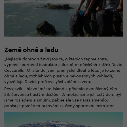
Země ohně a ledu
„Nejlepší dobrodružství jsou ta, o kterých teprve sníte,“
vypráví sportovní instruktor a ilustrátor dětských knížek David
Ceccarelli. „O Islandu jsem přemýšlel dlouhá léta, je to země
ohně a ledu, rozhlehlých pustin a nekonečných výhledů,“
vysvětluje David, proč vyslyšel volání severu.
Reykjavík – hlavní město Islandu, přivítalo dvoučlenný tým
28. července hustým deštěm. „V mokru jsme jeli celý den, byli
jsme rozladění a smutní, pak se ale vše naráz změnilo,“
popisuje první den putování zkušený sportovní instruktor.