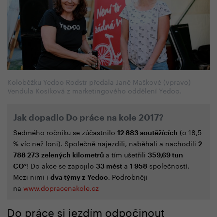
Koloběžku Yedoo Rodstr předala Janě Maškové (vpravo)
Vendula Kosíková z marketingového oddělení Yedoo.
Jak dopadlo Do práce na kole 2017?
Sedmého ročníku se zúčastnilo
(o 18,5
12 883 soutěžících
% víc než loni). Společně najezdili, naběhali a nachodili
2
a tím ušetřili
788 273 zelených kilometrů
359,69 tun
!
Do akce se zapojilo
a
společností.
CO
²
33 měst
1 958
Mezi nimi i
. Podrobněji
dva týmy z Yedoo
na
www.dopracenakole.cz
Do práce si jezdím odpočinout