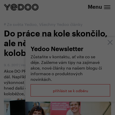
+420 737 279 592
e-shopu
Menu
#
Ze světa Yedoo
,
Všechny Yedoo články
Do práce na kole skončilo,
ale někteří jedou dál - na
Yedoo Newsletter
koloběžce
Zůstaňte v kontaktu, ať víte co se
děje. Zašleme vám tipy na zajímavé
9. 6. 2017
|
Vendula Kosíková
akce, nové články na našem blogu či
Akce DO PRÁCE NA KOLE skončila, ale někteří jedou
informace o produktových
dál. Například Jana Mašková, která se v kategorii
novinkách.
výkonnost umístila v Praze mezi ženami na 2. místě,
hned další den po vyhlášení výsledků jela do práce na
přihlásit se k odběru
koloběžce, již v této soutěži vyhrála.