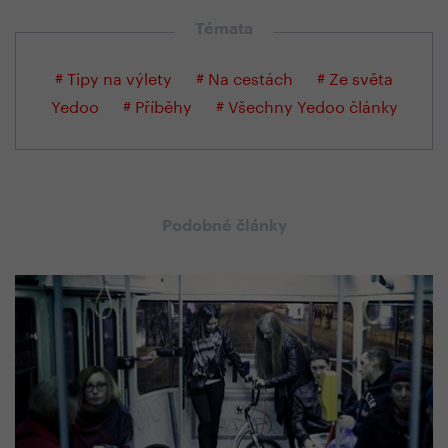
Témata
# Tipy na výlety
# Na cestách
# Ze světa
Yedoo
# Příběhy
# Všechny Yedoo články
Podobné články