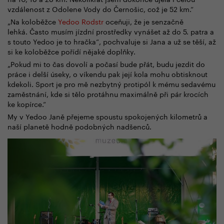
vzdálenost z Odolene Vody do Černošic, což je 52 km.“
„Na koloběžce
Yedoo Rodstr
oceňuji, že je senzačně
lehká. Často musím jízdní prostředky vynášet až do 5. patra a
s touto Yedoo je to hračka“, pochvaluje si Jana a už se těší, až
si ke koloběžce pořídí nějaké doplňky.
„Pokud mi to čas dovolí a počasí bude přát, budu jezdit do
práce i delší úseky, o víkendu pak její kola mohu obtisknout
kdekoli. Sport je pro mě nezbytný protipól k mému sedavému
zaměstnání, kde si tělo protáhnu maximálně při pár krocích
ke kopírce.“
My v Yedoo Janě přejeme spoustu spokojených kilometrů a
naší planetě hodně podobných nadšenců.