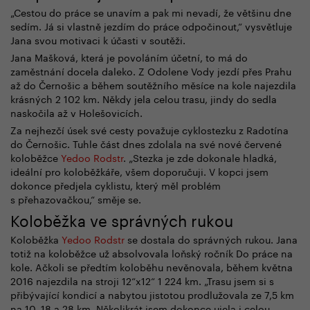
„Cestou do práce se unavím a pak mi nevadí, že většinu dne
sedím. Já si vlastně jezdím do práce odpočinout,“ vysvětluje
Jana svou motivaci k účasti v soutěži.
Jana Mašková, která je povoláním účetní, to má do
zaměstnání docela daleko. Z Odolene Vody jezdí přes Prahu
až do Černošic a během soutěžního měsíce na kole najezdila
krásných 2 102 km. Někdy jela celou trasu, jindy do sedla
naskočila až v Holešovicích.
Za nejhezčí úsek své cesty považuje cyklostezku z Radotína
do Černošic. Tuhle část dnes zdolala na své nové červené
koloběžce
Yedoo Rodstr
. „Stezka je zde dokonale hladká,
ideální pro koloběžkáře, všem doporučuji. V kopci jsem
dokonce předjela cyklistu, který měl problém
s přehazovačkou,“ směje se.
Koloběžka ve správných rukou
Koloběžka
Yedoo Rodstr
se dostala do správných rukou. Jana
totiž na koloběžce už absolvovala loňský ročník Do práce na
kole. Ačkoli se předtím koloběhu nevěnovala, během května
2016 najezdila na stroji 12“x12“ 1 224 km. „Trasu jsem si s
přibývající kondicí a nabytou jistotou prodlužovala ze 7,5 km
na 10, 18 a 28 km. Několikrát jsem dokonce ujela i celou