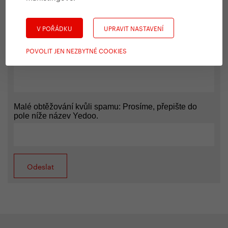
V POŘÁDKU
UPRAVIT NASTAVENÍ
POVOLIT JEN NEZBYTNÉ COOKIES
Malé obtěžování kvůli spamu: Prosíme, přepište do
pole níže název Yedoo.