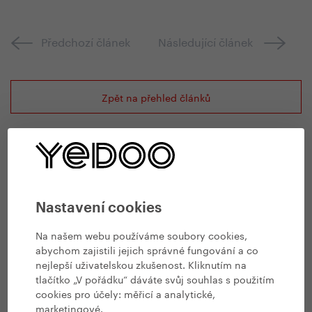
Předchozí článek
Následující článek
Zpět na přehled článků
Diskuze
Zatím nikdo nepromluvil...
Nastavení cookies
Přidat komentář
Na našem webu používáme soubory cookies,
abychom zajistili jejich správné fungování a co
nejlepší uživatelskou zkušenost. Kliknutím na
tlačítko „V pořádku“ dáváte svůj souhlas s použitím
cookies pro účely:
měřicí a analytické,
marketingové
.