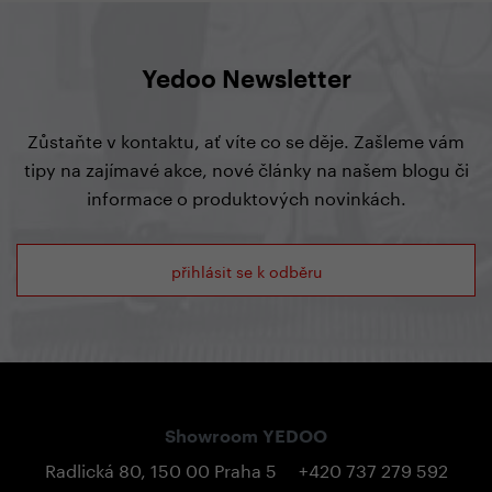
Yedoo Newsletter
Zůstaňte v kontaktu, ať víte co se děje. Zašleme vám
tipy na zajímavé akce, nové články na našem blogu či
informace o produktových novinkách.
přihlásit se k odběru
Showroom YEDOO
Radlická 80, 150 00 Praha 5
+420 737 279 592