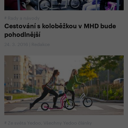
#
Rady a návody
Cestování s koloběžkou v MHD bude
pohodlnější
24. 3. 2016 | Redakce
#
Ze světa Yedoo
,
Všechny Yedoo články