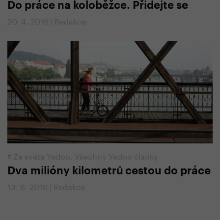
Do práce na koloběžce. Přidejte se
20. 4. 2016 | Redakce
#
Ze světa Yedoo
,
Všechny Yedoo články
Dva milióny kilometrů cestou do práce
13. 6. 2016 | Redakce