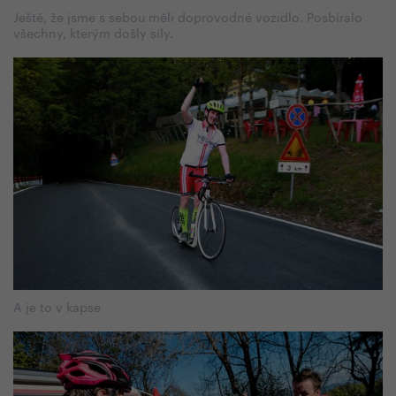
Ještě, že jsme s sebou měli doprovodné vozidlo. Posbíralo
všechny, kterým došly síly.
A je to v kapse