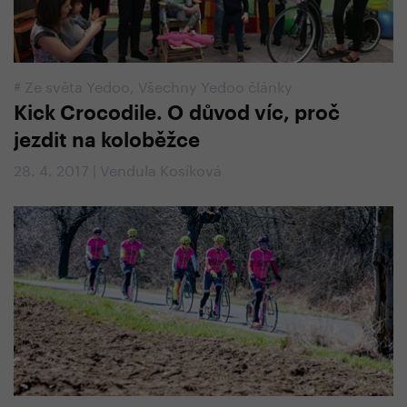
#
Ze světa Yedoo
,
Všechny Yedoo články
Kick Crocodile. O důvod víc, proč
jezdit na koloběžce
28. 4. 2017 | Vendula Kosíková