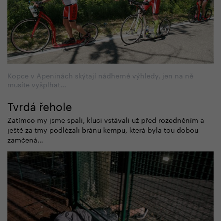
Kopce v Apeninách skýtají nádherné výhledy, jen na ně
musíte vyšplhat...
Tvrdá řehole
Zatímco my jsme spali, kluci vstávali už před rozedněním a
ještě za tmy podlézali bránu kempu, která byla tou dobou
zamčená…