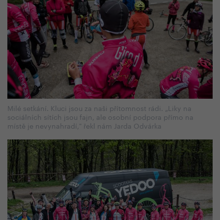
Milé setkání. Kluci jsou za naši přítomnost rádi. „Liky na
sociálních sítích jsou fajn, ale osobní podpora přímo na
místě je nevynahradí," řekl nám Jarda Odvárka