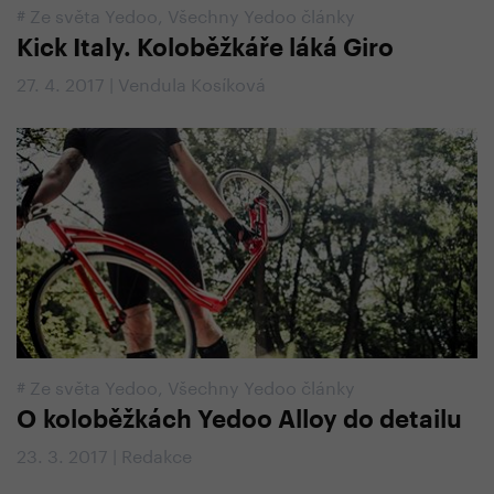
#
Ze světa Yedoo
,
Všechny Yedoo články
Kick Italy. Koloběžkáře láká Giro
27. 4. 2017 | Vendula Kosíková
#
Ze světa Yedoo
,
Všechny Yedoo články
O koloběžkách Yedoo Alloy do detailu
23. 3. 2017 | Redakce