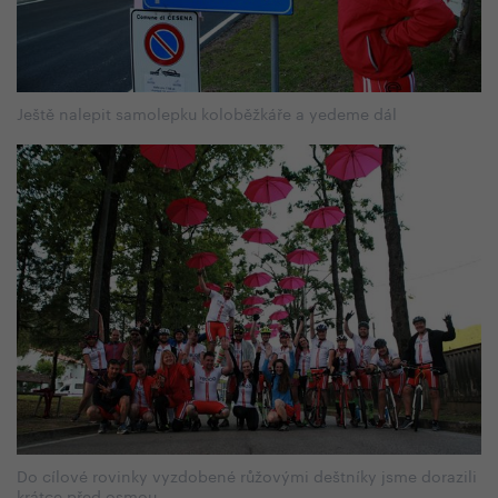
Ještě nalepit samolepku koloběžkáře a yedeme dál
Do cílové rovinky vyzdobené růžovými deštníky jsme dorazili
krátce před osmou.