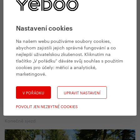
Barva Gira je růžová. To proto, že u vzniku závodu stály
noviny La Gazzetta dello Sport, které vycházejí na růžovém
papíře.
Nastavení cookies
Na našem webu používáme soubory cookies,
abychom zajistili jejich správné fungování a co
nejlepší uživatelskou zkušenost. Kliknutím na
tlačítko „V pořádku“ dáváte svůj souhlas s použitím
cookies pro účely:
měřicí a analytické,
marketingové
.
V POŘÁDKU
UPRAVIT NASTAVENÍ
POVOLIT JEN NEZBYTNÉ COOKIES
Konečně sjezd