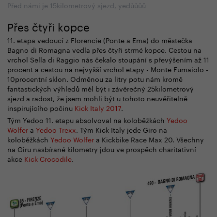
Před námi je 15kilometrový sjezd, yedůůůů
Přes čtyři kopce
11. etapa vedoucí z Florencie (Ponte a Ema) do městečka
Bagno di Romagna vedla přes čtyři strmé kopce. Cestou na
vrchol Sella di Raggio nás čekalo stoupání s převýšením až 11
procent a cestou na nejvyšší vrchol etapy - Monte Fumaiolo -
10procentní sklon. Odměnou za litry potu nám kromě
fantastických výhledů měl být i závěrečný 25kilometrový
sjezd a radost, že jsem mohli být u tohoto neuvěřitelně
inspirujícího počinu
Kick Italy 2017
.
Tým Yedoo 11. etapu absolvoval na koloběžkách
Yedoo
Wolfer
a
Yedoo Trexx
. Tým Kick Italy jede Giro na
koloběžkách
Yedoo Wolfer
a Kickbike Race Max 20. Všechny
na Giru nasbírané kilometry jdou ve prospěch charitativní
akce
Kick Crocodile
.