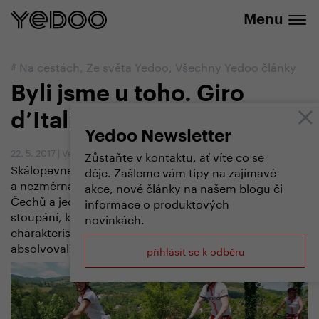
+420 737 279 592
e-shopu
Menu
#
Na cestách
,
Ze světa Yedoo
,
Všechny Yedoo články
Byli jsme u toho. Giro
d’Italia na koloběžce
Yedoo Newsletter
22. 5. 2017
|
Vendula Kosíková
Zůstaňte v kontaktu, ať víte co se
Skálopevné odhodlání, obdivuhodné výkony
děje. Zašleme vám tipy na zajímavé
a nezměrná láska ke koloběhu. Bez nich by parta šesti
akce, nové články na našem blogu či
Čechů a jednoho Fina sotva zdolala všechna ta strmá
informace o produktových
stoupání, která jsou pro cyklistický závod Giro d’Italia
novinkách.
charakteristická. Část jedenácté etapy jsme
absolvovali spolu s nimi, a tak víme zač je toho loket.
přihlásit se k odběru