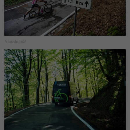
A bude hůř