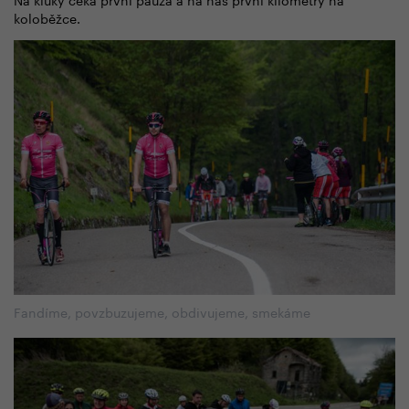
koloběžce.
Fandíme, povzbuzujeme, obdivujeme, smekáme