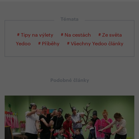
Témata
# Tipy na výlety
# Na cestách
# Ze světa
Yedoo
# Příběhy
# Všechny Yedoo články
Podobné články