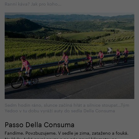
Ranní káva? Jak pro koho...
Sedm hodin ráno, slunce začíná hřát a silnice stoupat...Tým
Yedoo v tu dobu vyráží auty do sedla Della Consuma
Passo Della Consuma
Fandíme. Povzbuzujeme. V sedle je zima, zataženo a fouká.
Na kluky čeká první pauza a na nás první kilometry na