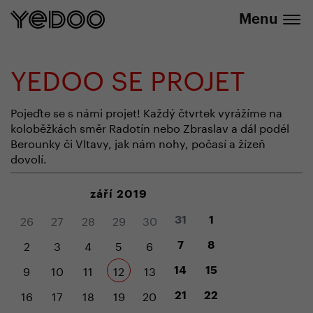
Sleva 20 % na vybrané produkty
Menu
YEDOO SE PROJET
Pojeďte se s námi projet! Každý čtvrtek vyrážíme na
koloběžkách směr Radotín nebo Zbraslav a dál podél
Berounky či Vltavy, jak nám nohy, počasí a žízeň
dovolí.
září 2019
26
27
28
29
30
31
1
2
3
4
5
6
7
8
9
10
11
12
13
14
15
16
17
18
19
20
21
22