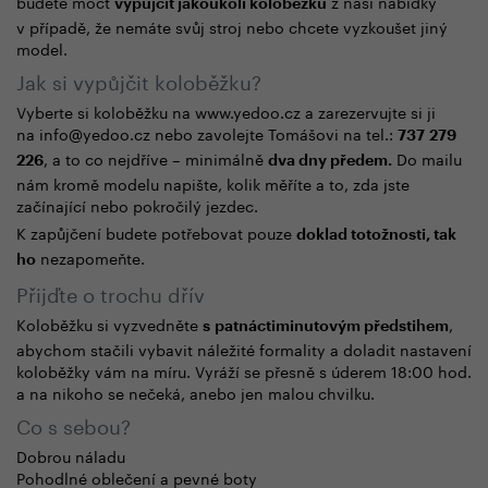
budete moct
z naší nabídky
vypůjčit jakoukoli koloběžku
v případě, že nemáte svůj stroj nebo chcete vyzkoušet jiný
model.
Jak si vypůjčit koloběžku?
Vyberte si koloběžku na www.yedoo.cz a zarezervujte si ji
na info@yedoo.cz nebo zavolejte Tomášovi na tel.:
737 279
, a to co nejdříve – minimálně
Do mailu
226
dva dny předem.
nám kromě modelu napište, kolik měříte a to, zda jste
začínající nebo pokročilý jezdec.
K zapůjčení budete potřebovat pouze
doklad totožnosti, tak
nezapomeňte.
ho
Přijďte o trochu dřív
Koloběžku si vyzvedněte
,
s patnáctiminutovým předstihem
abychom stačili vybavit náležité formality a doladit nastavení
koloběžky vám na míru. Vyráží se přesně s úderem 18:00 hod.
a na nikoho se nečeká, anebo jen malou chvilku.
Co s sebou?
Dobrou náladu
Pohodlné oblečení a pevné boty