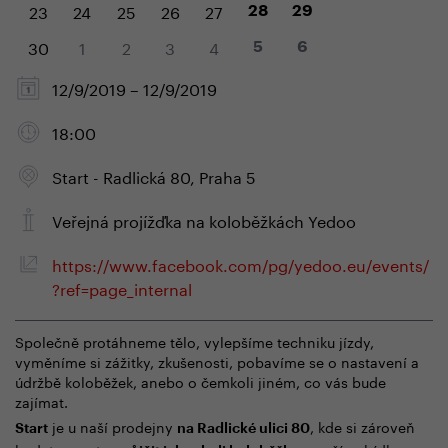
23
24
25
26
27
28
29
30
1
2
3
4
5
6
12/9/2019 – 12/9/2019
18:00
Start - Radlická 80, Praha 5
Veřejná projížďka na koloběžkách Yedoo
https://www.facebook.com/pg/yedoo.eu/events/
?ref=page_internal
Společně protáhneme tělo, vylepšíme techniku jízdy,
vyměníme si zážitky, zkušenosti, pobavíme se o nastavení a
údržbě koloběžek, anebo o čemkoli jiném, co vás bude
zajímat.
je u naší prodejny
, kde si zároveň
Start
na Radlické ulici 80