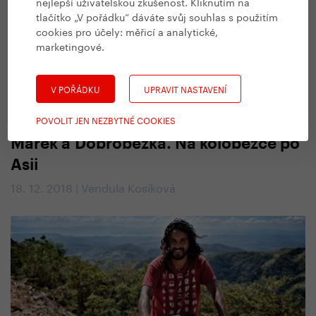
nejlepší uživatelskou zkušenost. Kliknutím na
tlačítko „V pořádku“ dáváte svůj souhlas s použitím
cookies pro účely:
měřicí a analytické,
marketingové
.
V POŘÁDKU
UPRAVIT NASTAVENÍ
#
Na cestách
,
Všechny Yedoo články
POVOLIT JEN NEZBYTNÉ COOKIES
Marek a Dobroběžka. Na koloběžce po
Asii
18. 12. 2018 | Vendula Kosíková