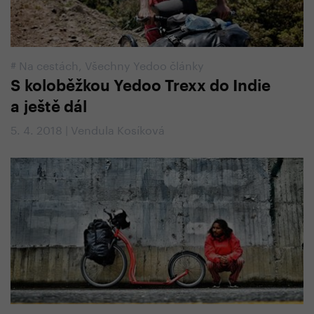
#
Na cestách
,
Všechny Yedoo články
S koloběžkou Yedoo Trexx do Indie
a ještě dál
5. 4. 2018 | Vendula Kosíková