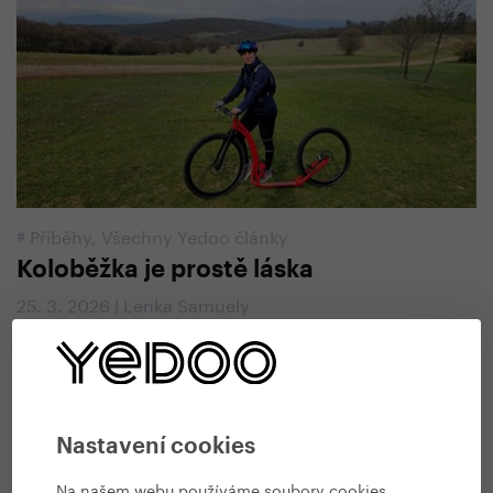
#
Příběhy
,
Všechny Yedoo články
Koloběžka je prostě láska
25. 3. 2026 | Lenka Samuely
Nastavení cookies
Na našem webu používáme soubory cookies,