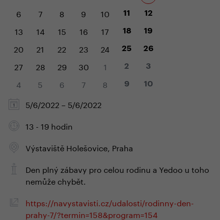
6
7
8
9
10
11
12
13
14
15
16
17
18
19
20
21
22
23
24
25
26
27
28
29
30
1
2
3
4
5
6
7
8
9
10
5/6/2022 – 5/6/2022
13 - 19 hodin
Výstaviště Holešovice, Praha
Den plný zábavy pro celou rodinu a Yedoo u toho
nemůže chybět.
https://navystavisti.cz/udalosti/rodinny-den-
prahy-7/?termin=158&program=154