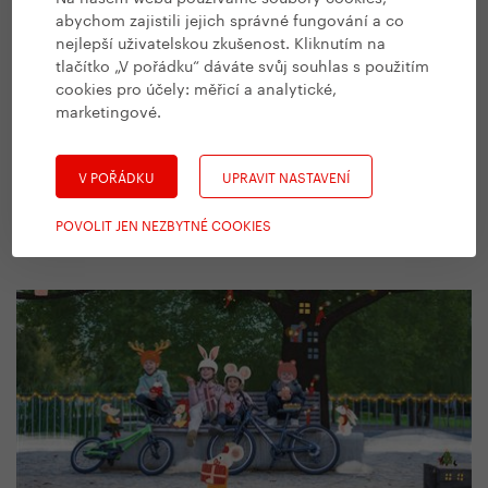
abychom zajistili jejich správné fungování a co
nejlepší uživatelskou zkušenost. Kliknutím na
tlačítko „V pořádku“ dáváte svůj souhlas s použitím
cookies pro účely:
měřicí a analytické,
marketingové
.
#
Příběhy
Na koloběžce napříč Velkou Británií.
V POŘÁDKU
UPRAVIT NASTAVENÍ
Legendární trasa JOGLE za 16 dní. Zní
to nemožně?
POVOLIT JEN NEZBYTNÉ COOKIES
8. 1. 2026 | Kateřina Fryčová, Josh Parsons