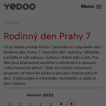
+420 737 279 592
e-shopu
Menu
Festival
Rodinný den Prahy 7
Už po šesté pořádá Praha 7 pohodovou odpolední akci
Rodinný den Prahy 7. Vezměte děti, babičky i dědečky
a přijďte si užít zábavu, kulturu i dobré jídlo a pití. Pro
děti jsou připravené soutěže s odměnami a spoustu
volnočasových aktivit. Těšit se můžete na bohatý
program na hlavním pódiu a spoustu doprovodných
akcí. Vyzkoušejte si odrážedlo i koloběžku a užijte si
plno zábavy.
červen 2022
30
31
1
2
3
4
5