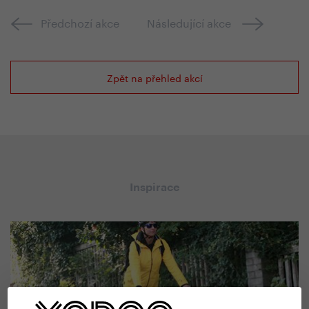
Předchozí akce
Následující akce
Zpět na přehled akcí
Inspirace