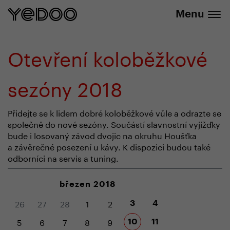
+420 737 279 592
e-shopu
Menu
Otevření koloběžkové
sezóny 2018
Přidejte se k lidem dobré koloběžkové vůle a odrazte se
společně do nové sezóny. Součástí slavnostní vyjížďky
bude i losovaný závod dvojic na okruhu Houšťka
a závěrečné posezení u kávy. K dispozici budou také
odborníci na servis a tuning.
březen 2018
26
27
28
1
2
3
4
5
6
7
8
9
10
11