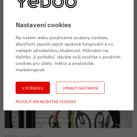
Nastavení cookies
#
Zdravý životní styl
Na našem webu používáme soubory cookies,
Koloběžka jako lék na podzimní splín
abychom zajistili jejich správné fungování a co
nejlepší uživatelskou zkušenost. Kliknutím na
19. 9. 2022 | Vendula Kosíková
tlačítko „V pořádku“ dáváte svůj souhlas s použitím
cookies pro účely:
měřicí a analytické,
marketingové
.
V POŘÁDKU
UPRAVIT NASTAVENÍ
POVOLIT JEN NEZBYTNÉ COOKIES
#
Rady a návody