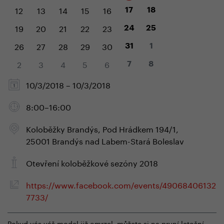
12
13
14
15
16
17
18
19
20
21
22
23
24
25
26
27
28
29
30
31
1
2
3
4
5
6
7
8
10/3/2018 – 10/3/2018
8:00–16:00
Koloběžky Brandýs, Pod Hrádkem 194/1,
25001 Brandýs nad Labem-Stará Boleslav
Otevření koloběžkové sezóny 2018
https://www.facebook.com/events/49068406132
7733/
Pokud vás váš model již omrzel, můžete si na první letošní