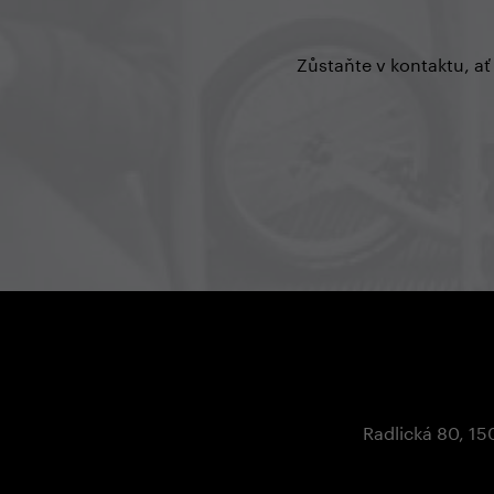
prostě láska ❤️.
Zůstaňte v kontaktu, ať
Radlická 80, 15