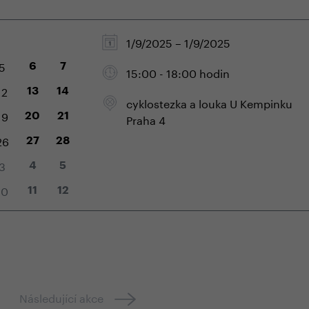
1/9/2025 – 1/9/2025
5
5
6
7
15:00 - 18:00 hodin
12
13
14
cyklostezka a louka U Kempinku
19
20
21
Praha 4
26
27
28
3
4
5
10
11
12
Následující akce