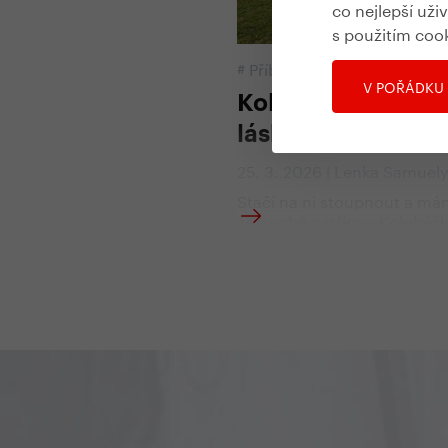
co nejlepší uži
s použitím coo
#
Příběhy
,
Všechny Yedoo č
V POŘÁDKU
Koloběžka je pros
láska
25. 3. 2026 | Lenka Samuel
Stačí na ni stoupnout a má
že k sobě patříme. Koloběžk
zatím první a poslední přibl
ke kterému jsem si vytvořila
hluboký vztah. Na bruslích 
nelíbilo, že se šmykám, z k
bolí zadek a má pošašená p
z autonehody. Na obou se t
trochu bojím. Ale koloběžka
Jako kdybychom byly jedno 
Jede, kam potřebuju, tak ryc
chci, je skvěle ovladatelná 
i blízko země... kdyby něco.