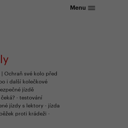
737 279 592 (Po-Pá 8:30 - 16:00)
Menu
ly
 | Ochraň své kolo před
oo i další kolečkové
bezpečné jízdě
 čeká? - testování
é jízdy s lektory - jízda
běžek proti krádeži -