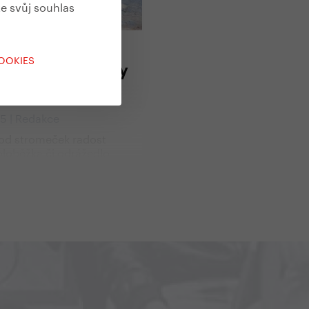
te svůj souhlas
a Yedoo
COOKIES
na vánoční dárky
elou rodinu
25 | Redakce
pod stromeček radost
Koloběžka či odrážedlo
de spolehlivým parťákem
za zážitky – ideální dárek
 ženy i děti. Máme pro vás
o celou rodinu, od
ch dobrodruhů až po
 sportovce.