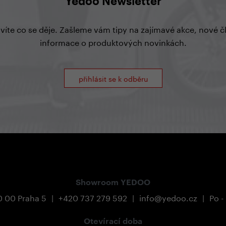
Yedoo Newsletter
 víte co se děje. Zašleme vám tipy na zajímavé akce, nové 
informace o produktových novinkách.
přihlásit se k odběru
Showroom YEDOO
0 00 Praha 5
|
+420 737 279 592
|
info@yedoo.cz
|
Po -
Otevírací doba