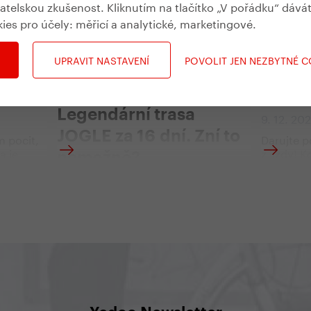
vatelskou zkušenost. Kliknutím na tlačítko „V pořádku“ dává
kies pro účely:
měřicí a analytické, marketingové
.
lánky
#
Příběhy
#
Ze svět
UPRAVIT NASTAVENÍ
POVOLIT JEN NEZBYTNÉ 
tě
Na koloběžce napříč
Tipy 
Velkou Británií.
pro c
Legendární trasa
y
9. 12. 20
JOGLE za 16 dní. Zní to
m pocit,
Darujte 
a je
z jízdy! 
nemožně?
ižovadlo,
Yedoo bu
 tak
na cestě 
8. 1. 2026 | Kateřina Fryčová, Josh
se mi
pro muže,
Parsons
ola mě
modely pr
Ano zní, a přesto se to podařilo
áteř
nejmenší
Joshovi. A co víc – celou tuhle
ak
zapálené
neuvěřitelnou cestu absolvoval na
. Olalá.
naší koloběžce Yedoo Trexx Disc.
tělo.
hle, jak
a jsem
 Je to