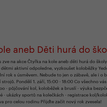
em e-shopu
odborná zákaznická péče
+420 
ole aneb Děti hurá do ško
 zve na akce Čtyřka na kole aneb děti hurá do školy
 s dětmi aktivní odpoledne, vyzkoušet koloběžky Yed
lní rok s úsměvem. Nebude to jen o zábavě, ale i o 
trojů. Pondělí 1. září, 15:00 - 18:00 Co všechno vás
 - půjčování kol, koloběžek a bruslí - výuka bezpčen
ké - ukázky sportů na kolečkách - registrace kol/kolo
a pro celou rodinu Přijďte začít nový rok zvesela!