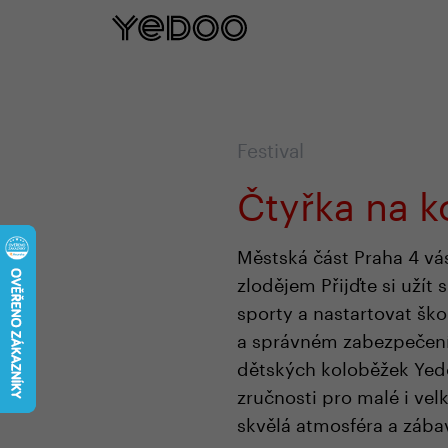
5 let záruka na rám pouze na naš
Festival
Čtyřka na k
Městská část Praha 4 vás
zlodějem Přijďte si užít
sporty a nastartovat ško
a správném zabezpečení s
dětských koloběžek Yedoo
zručnosti pro malé i vel
skvělá atmosféra a zábav