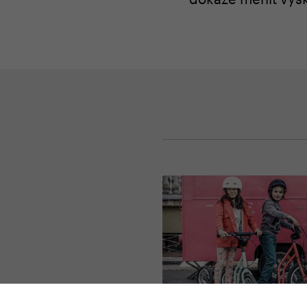
#
Deti