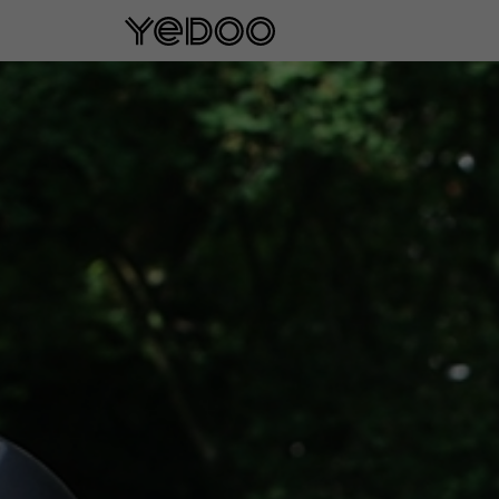
5 rokov záruka na rám iba na našom e