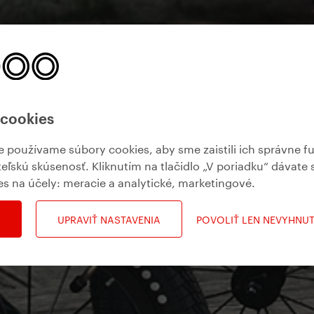
 cookies
používame súbory cookies, aby sme zaistili ich správne f
teľskú skúsenosť. Kliknutím na tlačidlo „V poriadku“ dávate 
es na účely:
meracie a analytické, marketingové
.
UPRAVIŤ NASTAVENIA
POVOLIŤ LEN NEVYHNU