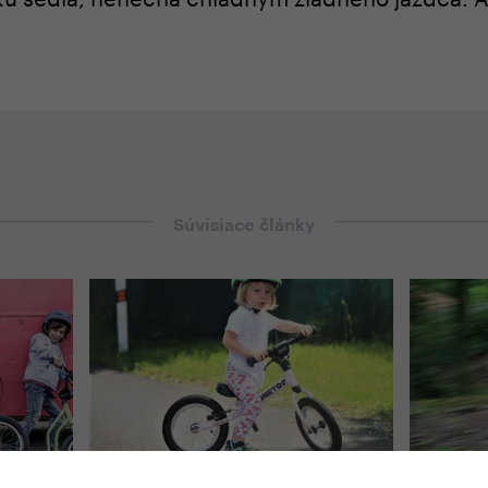
Súvisiace články
#
Rady a návody
,
Deti
#
Zo svet