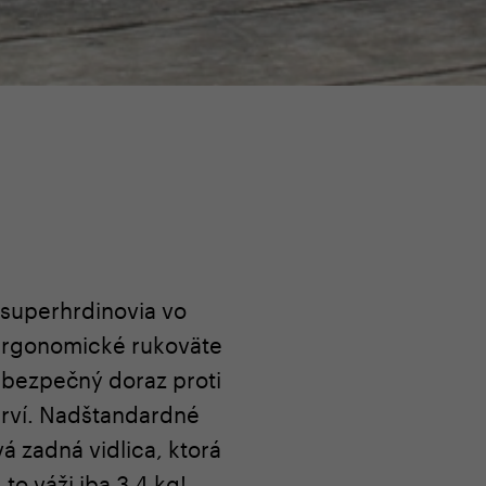
j superhrdinovia vo
 ergonomické rukoväte
 bezpečný doraz proti
 prví. Nadštandardné
á zadná vidlica, ktorá
o váži iba 3,4 kg!