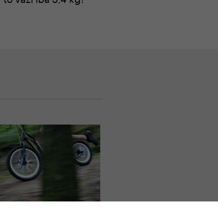
a Yedoo
,
Všetky Yedoo