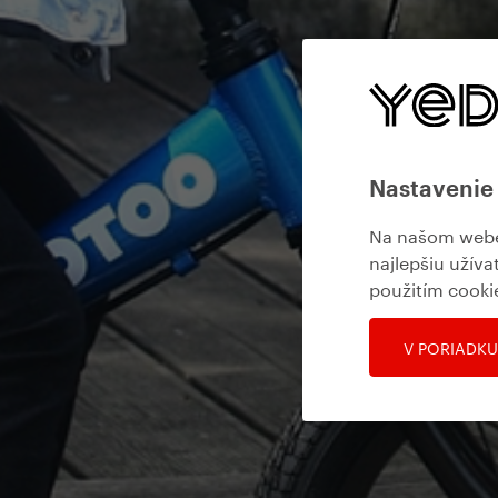
Nastavenie
Na našom webe 
najlepšiu užíva
použitím cooki
V PORIADKU