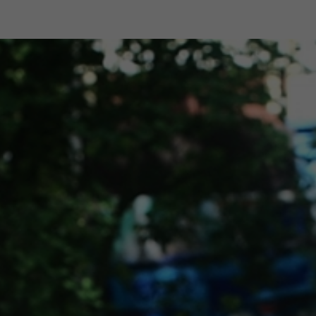
-shope
Odborná zákaznícka starostlivosť
+4