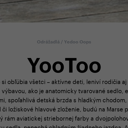
Odrážadlá
/
Yedoo Oops
YooToo
i obľúbia všetci – aktívne deti, leniví rodičia a
 výbavou, ako je anatomicky tvarované sedlo,
i, spoľahlivá detská brzda s hladkým chodom,
l či ložiskové hlavové zloženie, budú na Marse
 rám aviatickej striebornej farby a dvojpolohov
u sedla, nenechá chladným žiadneho jazdca. A t