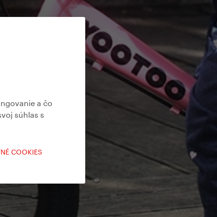
ungovanie a čo
svoj súhlas s
TNÉ COOKIES