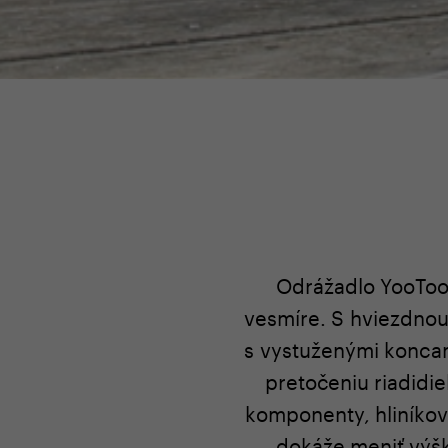
Odrážadlo YooToo s
vesmíre. S hviezdnou
s vystuženými koncam
pretočeniu riadidie
komponenty, hliníkový
dokáže meniť výšk