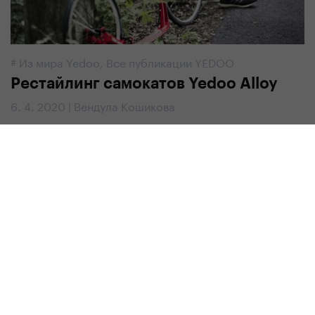
#
Из мира Yedoo
,
Все публикации YEDOO
Рестайлинг самокатов Yedoo Alloy
6. 4. 2020 | Вендула Кошикова
#
Советы и руководства
,
Все публикации YEDOO