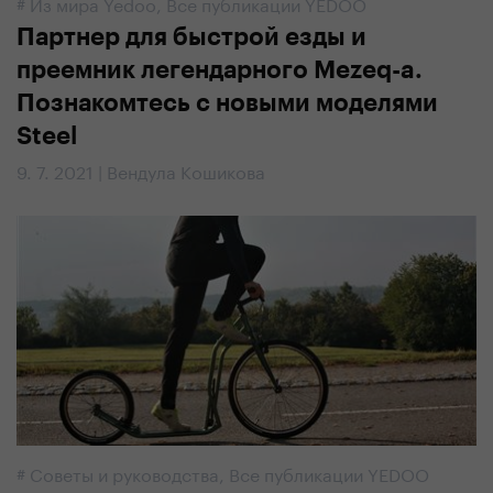
#
Из мира Yedoo
,
Все публикации YEDOO
Партнер для быстрой езды и
преемник легендарного Mezeq-a.
Познакомтесь с новыми моделями
Steel
9. 7. 2021 | Вендула Кошикова
#
Советы и руководства
,
Все публикации YEDOO