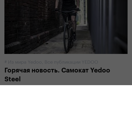
#
Из мира Yedoo
,
Все публикации YEDOO
Горячая новость. Самокат Yedoo
Steel
9. 9. 2019 | Редакция