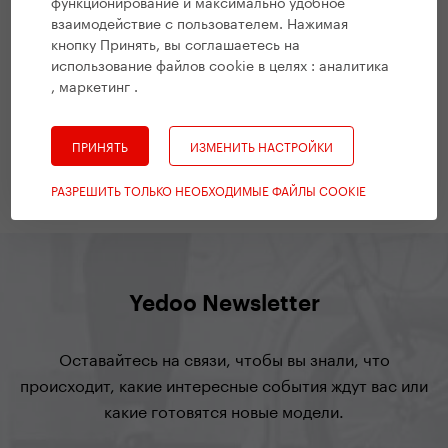
функционирование и максимально удобное
взаимодействие с пользователем. Нажимая
кнопку Принять, вы соглашаетесь на
#
Советы и руководства
,
Здоровый образ жизни
,
Все
использование файлов cookie в целях :
аналитика
публикации YEDOO
, маркетинг
.
Самокат – лучшее средство от
осенней депрессии.
ПРИНЯТЬ
ИЗМЕНИТЬ НАСТРОЙКИ
19. 10. 2017 | Вендула Кошикова
РАЗРЕШИТЬ ТОЛЬКО НЕОБХОДИМЫЕ ФАЙЛЫ COOKIE
Yedoo Newsletter
Оставайтесь на связи, чтобы вы знали, что
происходит, какие интересные события ждут вас или
какие готовятся новые модели.