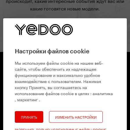
происходит, какие интересные события ждут вас или
какие готовятся новые модели.
подписаться на рассылку
Настройки файлов cookie
Мы используем файлы cookie на нашем веб-
сайте, чтобы обеспечить их надлежащее
Yedoo
функционирование и максимально удобное
+420 737 279 592
info@yedoo.eu
взаимодействие с пользователем. Нажимая
кнопку Принять, вы соглашаетесь на
использование файлов cookie в целях :
аналитика
Салон и Продажа
, маркетинг
.
Radlická 80, 150 00 Praha 5, Чехия
+420 737 279 592
info@yedoo.eu
ПРИНЯТЬ
ИЗМЕНИТЬ НАСТРОЙКИ
Пон–Пят 8:30–16:00
РАЗРЕШИТЬ ТОЛЬКО НЕОБХОДИМЫЕ ФАЙЛЫ COOKIE