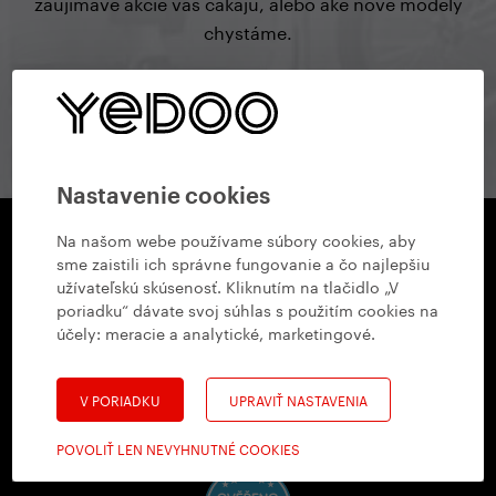
zaujímavé akcie vás čakajú, alebo aké nové modely
chystáme.
prihlásiť sa na odber
Nastavenie cookies
Na našom webe používame súbory cookies, aby
sme zaistili ich správne fungovanie a čo najlepšiu
Yedoo
užívateľskú skúsenosť. Kliknutím na tlačidlo „V
+420 737 279 592
info@yedoo.cz
poriadku“ dávate svoj súhlas s použitím cookies na
účely:
meracie a analytické, marketingové
.
Sledujte nás na sociálnych sieťach
V PORIADKU
UPRAVIŤ NASTAVENIA
POVOLIŤ LEN NEVYHNUTNÉ COOKIES