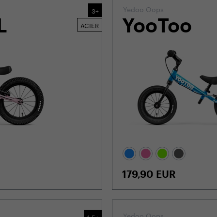
Yedoo Oops
3+
L
YooToo
ACIER
179,90
EUR
Yedoo Oops
1,5+