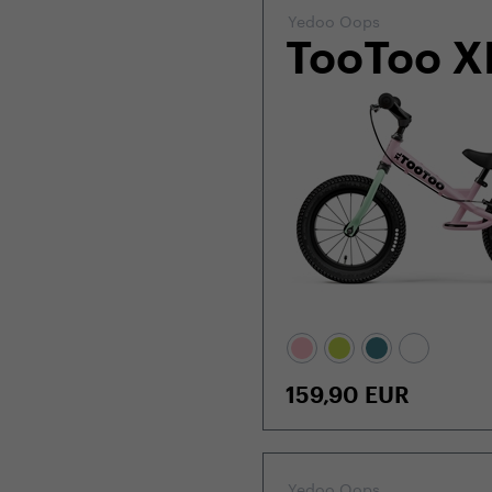
Yedoo Oops
TooToo X
159,90
EUR
Yedoo Oops