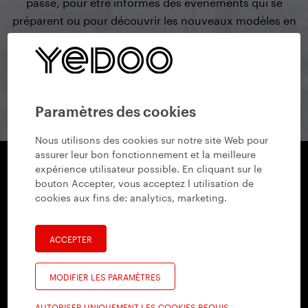
passe, pour être informés des évènements qui se
préparent ou pour découvrir les nouveaux modèles en
avant-première.
s’inscrire à la newsletter
Paramètres des cookies
Nous utilisons des cookies sur notre site Web pour
assurer leur bon fonctionnement et la meilleure
expérience utilisateur possible. En cliquant sur le
bouton Accepter, vous acceptez l utilisation de
Yedoo
cookies aux fins de:
analytics, marketing
.
+420 737 279 228
info@yedoo.eu
ACCEPTER
Suivez-nous sur les réseaux sociaux
MODIFIER LES PARAMÈTRES
AUTORISER UNIQUEMENT LES COOKIES REQUIS