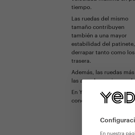
tiempo.
Las ruedas del mismo
tamaño contribuyen
también a una mayor
estabilidad del patinete
derrapar tanto como los
trasera.
Además, las ruedas más 
las arreglan mejor con l
En Yedoo sabemos cómo a
conducción y agilidad a
Configuraci
En nuestra pág