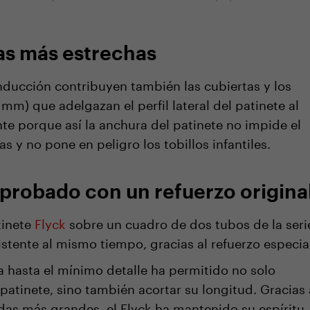
tas más estrechas
nducción contribuyen también las cubiertas y los
mm) que adelgazan el perfil lateral del patinete al
te porque así la anchura del patinete no impide el
s y no pone en peligro los tobillos infantiles.
robado con un refuerzo origina
tinete
Flyck
sobre un cuadro de dos tubos de la seri
sistente al mismo tiempo, gracias al refuerzo especia
 hasta el mínimo detalle ha permitido no solo
l patinete, sino también acortar su longitud. Gracias 
edas más grandes, el Flyck ha mantenido su espíritu