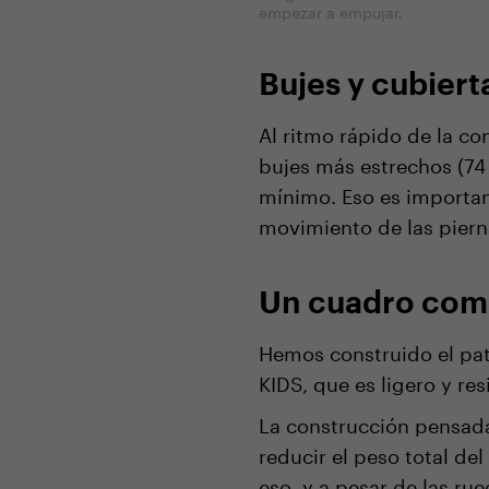
empezar a empujar.
Bujes y cubier
Al ritmo rápido de la co
bujes más estrechos (74 
mínimo. Eso es importan
movimiento de las pierna
Un cuadro comp
Hemos construido el pa
KIDS, que es ligero y re
La construcción pensada
reducir el peso total de
eso, y a pesar de las ru