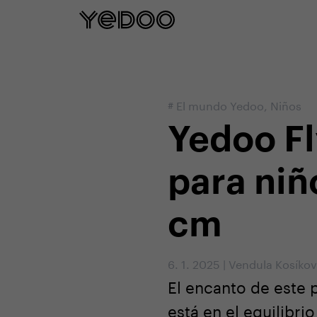
5 años de garantía en el cuadro sol
#
El mundo Yedoo
,
Niños
Yedoo Fl
para niñ
cm
6. 1. 2025
|
Vendula Kosíko
El encanto de este 
está en el equilibr