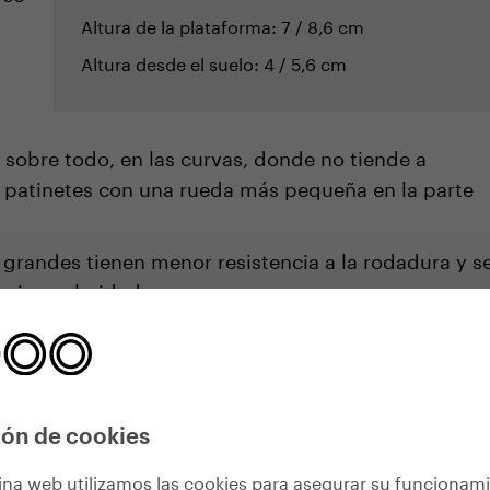
Altura de la plataforma: 7 / 8,6 cm
Altura desde el suelo: 4 / 5,6 cm
, sobre todo, en las curvas, donde no tiende a
 patinetes con una rueda más pequeña en la parte
grandes tienen menor resistencia a la rodadura y s
as irregularidades.
cortar las distancias, proporcionar ligereza a la
 la vida. Pasemos a los parámetros.
ón de cookies
ina web utilizamos las cookies para asegurar su funcionam