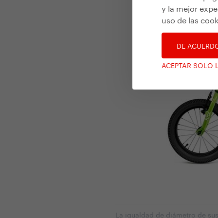
y la mejor expe
uso de las cook
DE ACUERD
ACEPTAR SOLO 
La igualdad de diámetro de sus