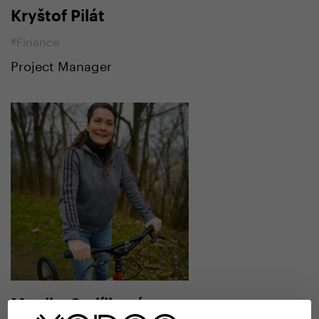
Kryštof Pilát
#Finance
Project Manager
Monika Sadílková