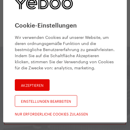
#Finance
Financial & Accounting Manager
Cookie-Einstellungen
Wir verwenden Cookies auf unserer Website, um
deren ordnungsgemäße Funktion und die
bestmögliche Benutzererfahrung zu gewährleisten.
Indem Sie auf die Schaltfläche Akzeptieren
klicken, stimmen Sie der Verwendung von Cookies
für die Zwecke von:
analytics, marketing
.
Yedoo Newsletter
Bleiben Sie in Kontakt, um über interessante
AKZEPTIEREN
Veranstaltungen, neue Modelle und alles übrige
Geschehen informiert zu bleiben.
EINSTELLUNGEN BEARBEITEN
NUR ERFORDERLICHE COOKIES ZULASSEN
Abonnieren