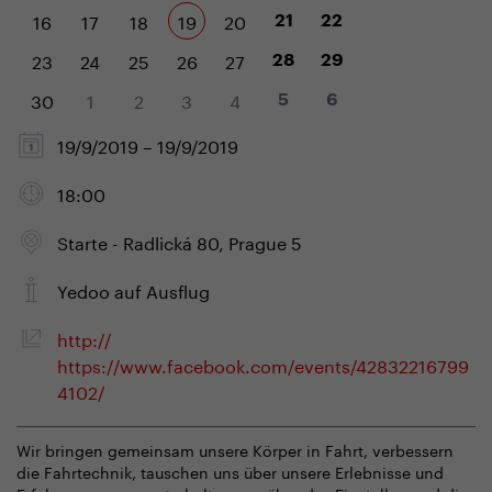
16
17
18
19
20
21
22
23
24
25
26
27
28
29
30
1
2
3
4
5
6
19/9/2019 – 19/9/2019
18:00
Starte - Radlická 80, Prague 5
Yedoo auf Ausflug
http://
https://www.facebook.com/events/42832216799
4102/
Wir bringen gemeinsam unsere Körper in Fahrt, verbessern
die Fahrtechnik, tauschen uns über unsere Erlebnisse und