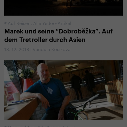
#
Auf Reisen
,
Alle Yedoo-Artikel
Marek und seine “Dobroběžka”. Auf
dem Tretroller durch Asien
18. 12. 2018 | Vendula Kosíková
#
Geschichten
,
Alle Yedoo-Artikel