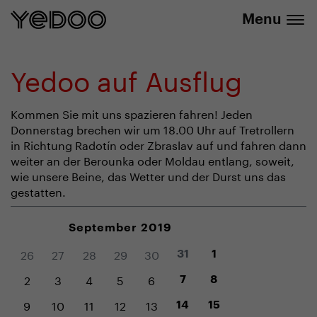
info@yedoo.eu
E-Shop
Menu
Yedoo auf Ausflug
Kommen Sie mit uns spazieren fahren! Jeden
Donnerstag brechen wir um 18.00 Uhr auf Tretrollern
in Richtung Radotín oder Zbraslav auf und fahren dann
weiter an der Berounka oder Moldau entlang, soweit,
wie unsere Beine, das Wetter und der Durst uns das
gestatten.
September 2019
26
27
28
29
30
31
1
2
3
4
5
6
7
8
9
10
11
12
13
14
15