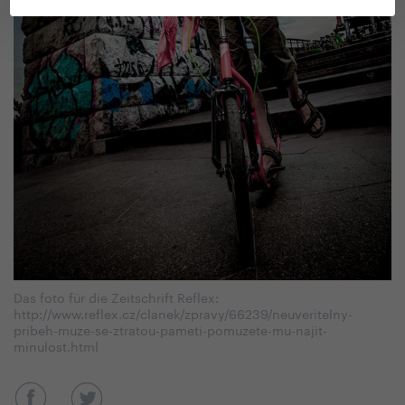
Das foto für die Zeitschrift Reflex:
http://www.reflex.cz/clanek/zpravy/66239/neuveritelny-
pribeh-muze-se-ztratou-pameti-pomuzete-mu-najit-
minulost.html