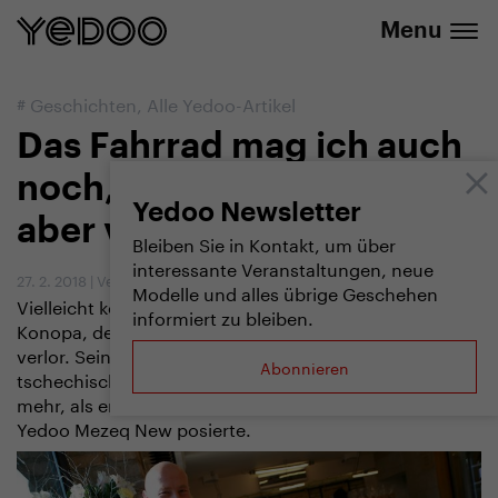
info@yedoo.eu
E-Shop
Menu
#
Geschichten
,
Alle Yedoo-Artikel
Das Fahrrad mag ich auch
noch, der Scooter ist mir
Yedoo Newsletter
aber viel lieber.
Bleiben Sie in Kontakt, um über
interessante Veranstaltungen, neue
27. 2. 2018
|
Vendula Kosíková
Modelle und alles übrige Geschehen
Vielleicht kennen Sie sie – die Geschichte von Rostislav
informiert zu bleiben.
Konopa, der nach einem Fahrradunfall das Gedächtnis
verlor. Sein Schicksal faszinierte nicht nur die
Abonnieren
tschechischen Medien, sondern auch uns - um so
mehr, als er für die Zeitschrift Reflex auf einem Scooter
Yedoo Mezeq New posierte.