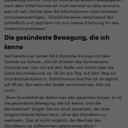
nach dem Unfall konnte ich mich nämlich an alles erinnern,
was ich sah, konnte aber die Informationen nicht sortieren
und zusammenfügen. Glücklicherweise verschwand das
schließlich und jetzt kann ich von meiner Erfahrung für den
Unterricht profitieren.“
Die gesündeste Bewegung, die ich
kenne
Seit bereits vier Jahren fährt Rostislav Konopa mit dem
Scooter zur Schule. „Als ich Direktor des Gymnasiums
Duhovka war, fuhr ich auf dem Roller von Košíře über die
Letná bis Holešovice, ca. 26 km pro Tag. Auf dem Weg zur
Grundschule Kairos in Dobřichovice brachte ich es täglich
auf 45 km. Nur wenn die Straße verschneit war, fuhr ich
nicht."
„Beim Scooterfahren dehnt man den gesamten Körper, es ist
die gesündeste Bewegung, die ich kenne. Und der
Beinwechsel? Zeigen Sie mir doch jemanden, der eine
längere Strecke fahren kann, ohne das Standbein zu
wechseln. Das ist nicht möglich, der Wechsel des
Standbeins ist vollkommen selbstverständlich."