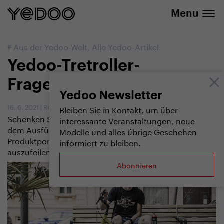
info@yedoo.eu
E-Shop
Menu
#
Aus der Yedoo-Welt
,
Alle Yedoo-Artikel
Yedoo-Tretroller-
Fragebogen
Yedoo Newsletter
16. 6. 2021
|
Redaktion
Bleiben Sie in Kontakt, um über
Schenken Sie uns doch bitte 5 Minuten Ihrer Zeit. Mit
interessante Veranstaltungen, neue
dem Ausfüllen des Fragebogens helfen Sie uns, unser
Modelle und alles übrige Geschehen
Produktportfolio und Dienstleistungsangebot
informiert zu bleiben.
auszufeilen.
Abonnieren