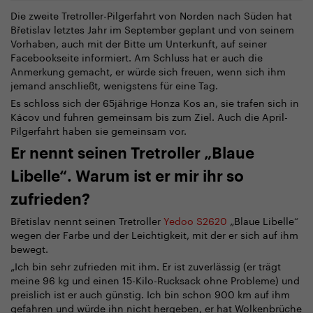
Die zweite Tretroller-Pilgerfahrt von Norden nach Süden hat
Břetislav letztes Jahr im September geplant und von seinem
Vorhaben, auch mit der Bitte um Unterkunft, auf seiner
Facebookseite informiert. Am Schluss hat er auch die
Anmerkung gemacht, er würde sich freuen, wenn sich ihm
jemand anschließt, wenigstens für eine Tag.
Es schloss sich der 65jährige Honza Kos an, sie trafen sich in
Kácov und fuhren gemeinsam bis zum Ziel. Auch die April-
Pilgerfahrt haben sie gemeinsam vor.
Er nennt seinen Tretroller „Blaue
Libelle“. Warum ist er mir ihr so
zufrieden?
Břetislav nennt seinen Tretroller
Yedoo S2620
„Blaue Libelle“
wegen der Farbe und der Leichtigkeit, mit der er sich auf ihm
bewegt.
„Ich bin sehr zufrieden mit ihm. Er ist zuverlässig (er trägt
meine 96 kg und einen 15-Kilo-Rucksack ohne Probleme) und
preislich ist er auch günstig. Ich bin schon 900 km auf ihm
gefahren und würde ihn nicht hergeben, er hat Wolkenbrüche