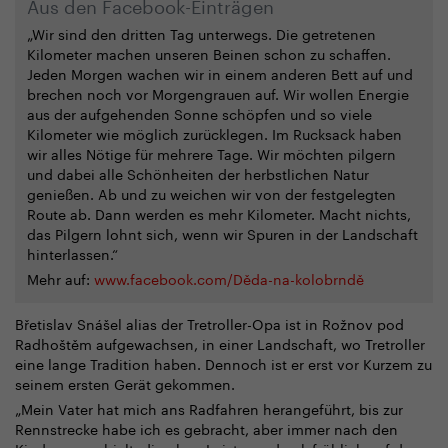
Aus den Facebook-Einträgen
„Wir sind den dritten Tag unterwegs. Die getretenen
Kilometer machen unseren Beinen schon zu schaffen.
Jeden Morgen wachen wir in einem anderen Bett auf und
brechen noch vor Morgengrauen auf. Wir wollen Energie
aus der aufgehenden Sonne schöpfen und so viele
Kilometer wie möglich zurücklegen. Im Rucksack haben
wir alles Nötige für mehrere Tage. Wir möchten pilgern
und dabei alle Schönheiten der herbstlichen Natur
genießen. Ab und zu weichen wir von der festgelegten
Route ab. Dann werden es mehr Kilometer. Macht nichts,
das Pilgern lohnt sich, wenn wir Spuren in der Landschaft
hinterlassen.“
Mehr auf:
www.facebook.com/Děda-na-kolobrndě
Břetislav Snášel alias der Tretroller-Opa ist in Rožnov pod
Radhoštěm aufgewachsen, in einer Landschaft, wo Tretroller
eine lange Tradition haben. Dennoch ist er erst vor Kurzem zu
seinem ersten Gerät gekommen.
„Mein Vater hat mich ans Radfahren herangeführt, bis zur
Rennstrecke habe ich es gebracht, aber immer nach den