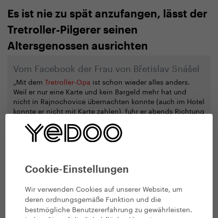
Es ist nie zu spät anzufangen, lässt der
Tretroller-Pilgerer seinen
Altersgenossen ausrichten
Vom Facebook der Frau von Břetislav Snášel
„Mit dem
Tretroller-Opa
ist schon wieder alles anders.
Weil er nur eine Karte und kein Bargeld mehr hat und
nicht in Rajnochovice übernachten konnte (auch im Hotel
konnte er nicht mit Karte zahlen), fuhr er abends Richtung
Bystřice pod Hostýnem weiter. Gleich im ersten Dorf
Podhradní Lhota nahmen sich Feuerwehrmänner seiner
an, die dort grad eine Übung hatten. Die versorgten den
Opa mit Kaffee und Kuchen, mit einem Schlafplatz auf der
Veranda unterm Dach im Trocknen, und heute Morgen
kriegte er auch noch ein Käffchen. Gute Leute gibt es
Cookie-Einstellungen
noch! Břetik ist für viele ein Sonderling, also umsorgt man
ihn. Vielen Dank, ich drücke die Daumen für die
Wir verwenden Cookies auf unserer Website, um
Weiterfahrt, es ist nur noch wenig, bis Sonntag nur noch
deren ordnungsgemäße Funktion und die
45 km. Da wird er bestimmt wieder herumirren. “
bestmögliche Benutzererfahrung zu gewährleisten.