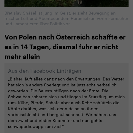
Břetislav Snášel ist jung im Geist, er zieht Bewegung an
frischer Luft und Abenteuer dem Herumsitzen vorm Fernseher
und Lamentieren über Politik vor.
Von Polen nach Österreich schaffte er
es in 14 Tagen, diesmal fuhr er nicht
mehr allein
Aus den Facebook-Einträgen
„Bisher läuft alles ganz nach den Erwartungen. Das Wetter
hat sich´s anders überlegt und ist jetzt echt herbstlich
geworden. Die Bauern pflügen nach der Ernte. Die
Schwalben scharen sich und fliegen im Sturzflug um mich
rum. Kühe, Pferde, Schafe aber auch Rehe schütteln die
Köpfe darüber, was sich denn da so an ihnen
vorbeischleicht und bergauf schnauft. Wir nähern uns
dem zweihundertsten Kilometer und nun gehts
schwuppdiewupp zum Ziel.“