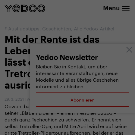
info@yedoo.eu
E-Shop
Menu
#
Ausflugstipps
,
Geschichten
,
Alle Yedoo-Artikel
Mit der Rente ist das
Leben noch nicht vorbei,
Yedoo Newsletter
lässt ein fast 70 jähriger
Bleiben Sie in Kontakt, um über
interessante Veranstaltungen, neue
Tretroller-Pilger
Modelle und alles übrige Geschehen
ausrichten
informiert zu bleiben.
29. 3. 2021
|
Vendula Kosíková
Abonnieren
Obwohl bald siebzig, hält ihn nichts davon ab, auf
seiner „Blauen Libelle“ – einem Tretroller S2620 –
durch ganz Tschechien zu schweifen. Er nennt sich
selbst Tretroller-Opa, und Mitte April wird er auf seine
dritte Tretroller-Pilgertour aufbrechen, bei der er das