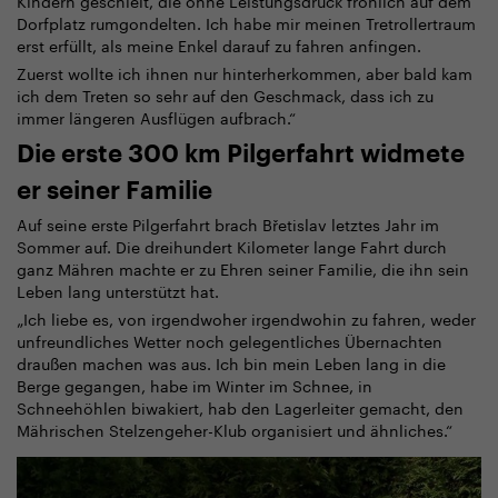
Kindern geschielt, die ohne Leistungsdruck fröhlich auf dem
Dorfplatz rumgondelten. Ich habe mir meinen Tretrollertraum
erst erfüllt, als meine Enkel darauf zu fahren anfingen.
Zuerst wollte ich ihnen nur hinterherkommen, aber bald kam
ich dem Treten so sehr auf den Geschmack, dass ich zu
immer längeren Ausflügen aufbrach.“
Die erste 300 km Pilgerfahrt widmete
er seiner Familie
Auf seine erste Pilgerfahrt brach Břetislav letztes Jahr im
Sommer auf. Die dreihundert Kilometer lange Fahrt durch
ganz Mähren machte er zu Ehren seiner Familie, die ihn sein
Leben lang unterstützt hat.
„Ich liebe es, von irgendwoher irgendwohin zu fahren, weder
unfreundliches Wetter noch gelegentliches Übernachten
draußen machen was aus. Ich bin mein Leben lang in die
Berge gegangen, habe im Winter im Schnee, in
Schneehöhlen biwakiert, hab den Lagerleiter gemacht, den
Mährischen Stelzengeher-Klub organisiert und ähnliches.“