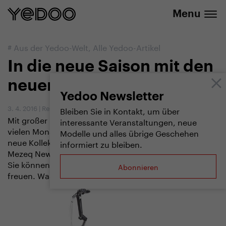
info@yedoo.eu
E-Shop
Menu
#
Aus der Yedoo-Welt
,
Alle Yedoo-Artikel
In die neue Saison mit den
neuen Tretrollern Yedoo
Yedoo Newsletter
3. 4. 2016
|
Redaktion
Bleiben Sie in Kontakt, um über
Mit großer Freude kündigen wir an, dass wir nach
interessante Veranstaltungen, neue
vielen Monaten intensiver Arbeit auf den Markt eine
Modelle und alles übrige Geschehen
neue Kollektion der Tretroller in der Große (Yedoo
informiert zu bleiben.
Mezeq New, Yedoo City New, Yedoo Ox New) bringen.
Sie können sich auf ganze Reihe von Innovationen
Abonnieren
freuen. Was haben wir alles aufgebessert?