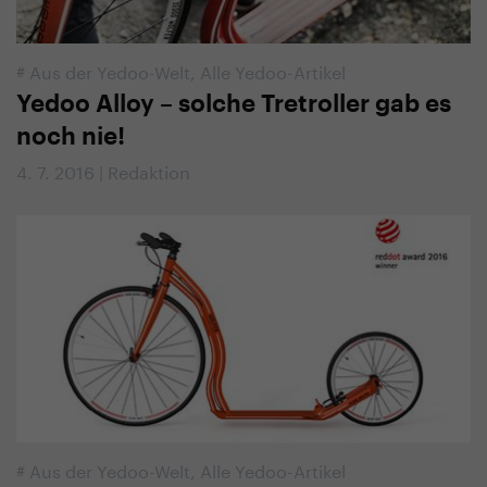
#
Aus der Yedoo-Welt
,
Alle Yedoo-Artikel
Yedoo Alloy – solche Tretroller gab es
noch nie!
4. 7. 2016 | Redaktion
#
Aus der Yedoo-Welt
,
Alle Yedoo-Artikel