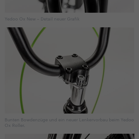
Yedoo Ox New – Detail neuer Grafik
Bunten Bowdenzüge und ein neuer Lenkervorbau beim Yedoo
Ox Roller.