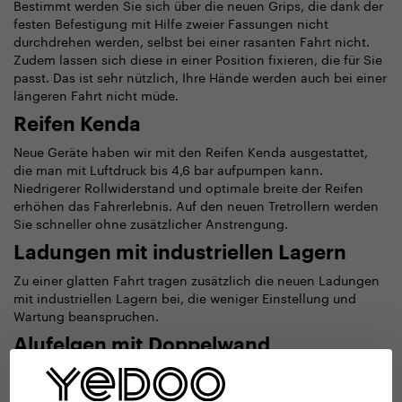
Bestimmt werden Sie sich über die neuen Grips, die dank der
festen Befestigung mit Hilfe zweier Fassungen nicht
durchdrehen werden, selbst bei einer rasanten Fahrt nicht.
Zudem lassen sich diese in einer Position fixieren, die für Sie
passt. Das ist sehr nützlich, Ihre Hände werden auch bei einer
längeren Fahrt nicht müde.
Reifen Kenda
Neue Geräte haben wir mit den Reifen Kenda ausgestattet,
die man mit Luftdruck bis 4,6 bar aufpumpen kann.
Niedrigerer Rollwiderstand und optimale breite der Reifen
erhöhen das Fahrerlebnis. Auf den neuen Tretrollern werden
Sie schneller ohne zusätzlicher Anstrengung.
Ladungen mit industriellen Lagern
Zu einer glatten Fahrt tragen zusätzlich die neuen Ladungen
mit industriellen Lagern bei, die weniger Einstellung und
Wartung beanspruchen.
Alufelgen mit Doppelwand
Dem höheren Luftdruck in den Reifen haben wir die
Konstruktion der Felgen angepasst. Diese verfügen jetzt über