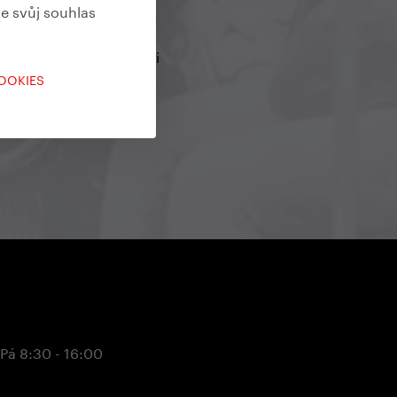
te svůj souhlas
články na našem blogu či
COOKIES
 Pá 8:30 - 16:00