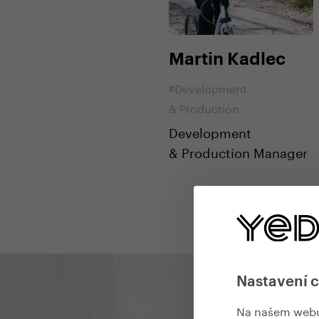
Martin Kadlec
#Development
& Production
Development
& Production Manager
Nastavení 
Na našem webu 