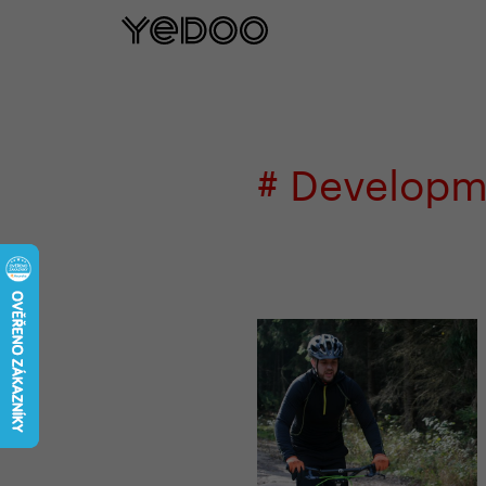
5 let záruka na rám pouze na naš
# Developm