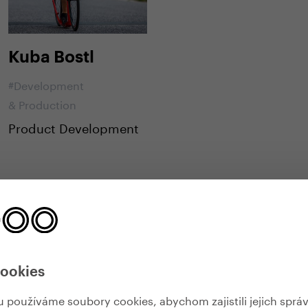
Kuba Bostl
#Development
& Production
Product Development
cookies
používáme soubory cookies, abychom zajistili jejich sprá