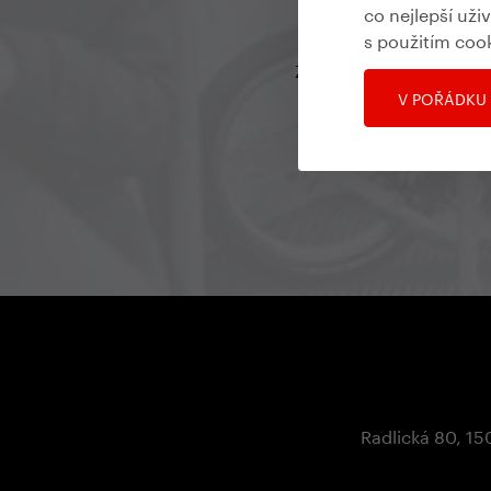
co nejlepší uži
s použitím coo
Zůstaňte v kontaktu, ať
V POŘÁDKU
Radlická 80, 15