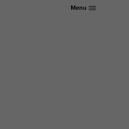
737 279 592 (Po-Pá 8:30 - 16:00)
Menu