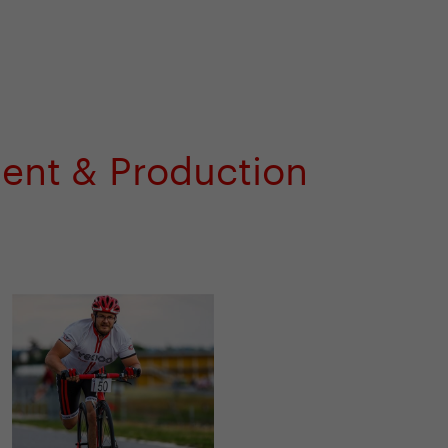
em e-shopu
odborná zákaznická péče
+420 
ent & Production