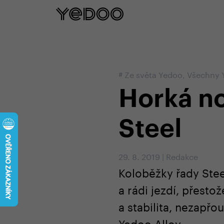
5 let záruka na rám pouze na naš
#
Ze světa Yedoo
,
Všechny 
Horká n
Steel
29. 8. 2019
|
Redakce
Koloběžky řady Stee
a rádi jezdí, přesto
a stabilita, nezapř
Yedoo Alloy.