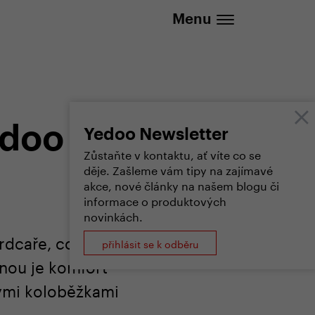
737 279 592 (Po-Pá 8:30 - 16:00)
Menu
edoo
Yedoo Newsletter
Zůstaňte v kontaktu, ať víte co se
děje. Zašleme vám tipy na zajímavé
akce, nové články na našem blogu či
informace o produktových
novinkách.
srdcaře, co hodně
přihlásit se k odběru
énou je komfort
lými koloběžkami