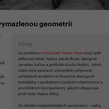
vymazlenou geometrií
,
Vývoj
Za podobou
koloběžek Yedoo Steel
stojí opět
šéfkonstruktér Yedoo Jakub Bostl, designér
ed
Jaroslav Juřica a grafické studio Najbrt. Jejich
cílem bylo postavit uživatelsky příjemné,
je
vzhledově atraktivní a finančně dostupné
koloběžky s podobnými jízdními vlastnostmi a
lmi
prvotřídními komponenty, jakými disponuje
y
profi řada Yedoo Alloy.
Do sladění nejdůležitějších parametrů – váha,