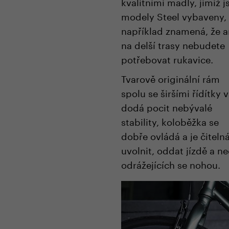
kvalitními madly, jimiž j
modely Steel vybaveny, 
například znamená, že a
na delší trasy nebudete
potřebovat rukavice.
Tvarově originální rám
spolu se širšími řídítky
dodá pocit nebývalé
stability, koloběžka se
dobře ovládá a je čiteln
uvolnit, oddat jízdě a n
odrážejících se nohou.