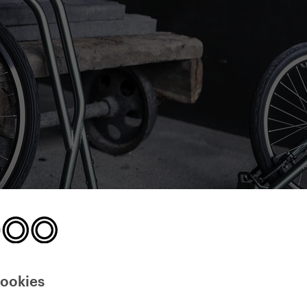
cookies
lní i mrštné