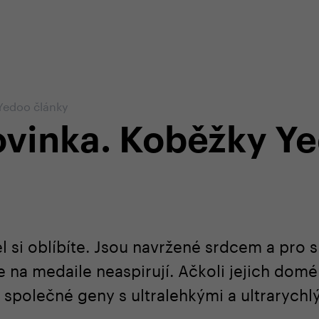
em e-shopu
odborná zákaznická péče
+420 
Yedoo články
ovinka. Koběžky Y
l si oblíbíte. Jsou navržené srdcem a pro 
že na medaile neaspirují. Ačkoli jejich dom
ou společné geny s ultralehkými a ultrarych