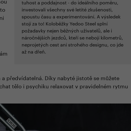
sou
tuhost a poddajnost - do ideálního poměru,
to
investovali všechny své letité zkušenosti,
spoustu času a experimentování. A výsledek
ni
stojí za to! Koloběžky Yedoo Steel splní
požadavky nejen běžných uživatelů, ale i
náročnějších jezdců, kteří se nebojí kilometrů,
neprojetých cest ani strohého designu, co jde
až na dřeň.
 vám
á a předvídatelná. Díky nabyté jistotě se můžete
echat tělo i psychiku relaxovat v pravidelném rytmu