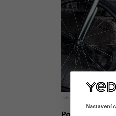
Koloběžka Yedoo S2620
Nastavení 
Pohodlné, stabi