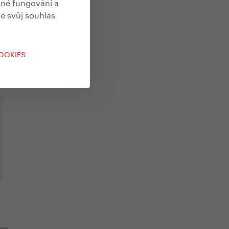
vné fungování a
te svůj souhlas
y
COOKIES