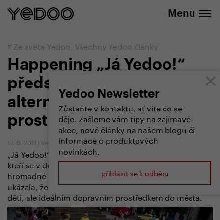
+420 737 279 592
e-shopu
Menu
#
Ze světa Yedoo
,
Všechny Yedoo články
Happening „Já Yedoo!“
představil koloběžku jako
Yedoo Newsletter
alternativní dopravní
Zůstaňte v kontaktu, ať víte co se
děje. Zašleme vám tipy na zajímavé
prostředek
akce, nové články na našem blogu či
informace o produktových
17. 6. 2011
|
Vendula Kosíková
novinkách.
„Já Yedoo!“ radostně volalo více než 50 nadšenců,
kteří se v den stávky veřejné dopravy zúčastnili
přihlásit se k odběru
hromadné projížďky Prahou na koloběžkách. Akce
ukázala, že koloběžka již dávno není jen hračkou pro
děti, ale ideálním dopravním prostředkem do města.