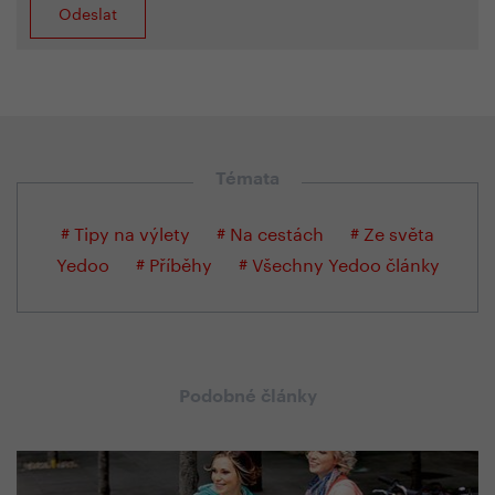
Témata
# Tipy na výlety
# Na cestách
# Ze světa
Yedoo
# Příběhy
# Všechny Yedoo články
Podobné články