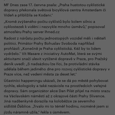
MF Dnes zase 17. června psala: „Praha hustotou cyklistické
dopravy překonala světová bicyklová centra Amsterdam či
Vídeň a přiblížila se Kodani.“
„Kromě zvýšeného počtu cyklistů bylo kolem silnic a
cyklostezek k vidění i nezvykle mnoho úsměvů,“ popisoval
atmosféru Prahy server Ihned.cz
Radost z nárůstu počtu jednostopých vozidel měli i někteří
politici. Primátor Prahy Bohuslav Svoboda například
prohlásil: „Konečně je Praha cyklistická. Kéž by to lidem
vydrželo.“ Vít Masare z iniciativy AutoMat, která se svými
aktivitami snaží ulevit vytížené dopravě v Praze, pro Pražský
deník uvedl: „S nadsázkou lze říci, že protivládní stávka
udělala během jediného dne pro rozvoj cyklistické dopravy v
Praze více, než vedení města za deset let.“
Účastníci happeningu ukázali, že se dá po městě pohybovat
rychle, ekologicky a také nezávisle na prostředcích veřejné
dopravy. Sám organizátor akce Dan Pilát přijel na místo srazu
na Václavském náměstí až z okrajové části Prahy Slivence.
Jiná nadšenkyně dorazila na koloběžce ze severního
sídliště
. „Trvalo mi to téměř hodinu, nicméně jsem si
Ďáblice
jízdu náramně užila,“ řekla s úsměvem.