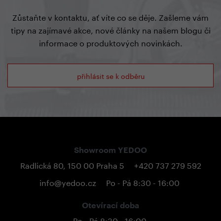
Zůstaňte v kontaktu, ať víte co se děje. Zašleme vám
tipy na zajímavé akce, nové články na našem blogu či
informace o produktových novinkách.
přihlásit se k odběru
Showroom YEDOO
Radlická 80, 150 00 Praha 5
+420 737 279 592
info@yedoo.cz
Po - Pá 8:30 - 16:00
Otevírací doba
Po - Pá 8:30 - 16:00