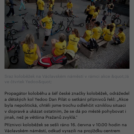
Sraz koloběžek na Václavském náměstí v rámci akce &quot;Já
ve čtvrtek Yedoo&quot;
Propagátor koloběhu a šéf české značky koloběžek, odrážedel
a dětských kol Yedoo Dan Pilát o setkání příznivců řekl: „Akce
byla nepolitická, chtěli jsme trochu odlehčit vzniklou situaci
v dopravě a ukázat ostatním, že se dá po městě pohybovat i
jinak, než je většina Pražanů zvyklá.“
Příznivci koloběžek se sešli ráno 16. června v 10.00 hodin na
Václavském náměstí, odkud vyrazili na projížďku centrem