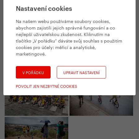
Nastavení cookies
Na našem webu používáme soubory cookies,
abychom zajistili jejich správné fungování a co
nejlepší uživatelskou zkušenost. Kliknutím na
tlačítko „V pořádku“ dáváte svůj souhlas s použitím
cookies pro účely:
měřicí a analytické,
marketingové
.
V POŘÁDKU
UPRAVIT NASTAVENÍ
POVOLIT JEN NEZBYTNÉ COOKIES