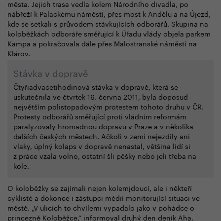
města. Jejich trasa vedla kolem Národního divadla, po
nábřeží k Palackému náměstí, přes most k Andělu a na Újezd,
kde se setkali s průvodem stávkujících odborářů. Skupina na
koloběžkách odboráře směřující k Úřadu vlády objela parkem
Kampa a pokračovala dále přes Malostranské náměstí na
Klárov.
Stávka v dopravě
Čtyřiadvacetihodinová stávka v dopravě, která se
uskutečnila ve čtvrtek 16. června 2011, byla doposud
největším polistopadovým protestem tohoto druhu v ČR.
Protesty odborářů směřující proti vládním reformám
paralyzovaly hromadnou dopravu v Praze a v několika
dalších českých městech. Ačkoli v zemi nejezdily ani
vlaky, úplný kolaps v dopravě nenastal, většina lidí si
z práce vzala volno, ostatní šli pěšky nebo jeli třeba na
kole.
O koloběžky se zajímali nejen kolemjdoucí, ale i někteří
cyklisté a dokonce i zástupci médií monitorující situaci ve
městě. „V ulicích to chvílemi vypadalo jako v pohádce o
princezně Koloběžce,“ informoval druhý den deník Aha.