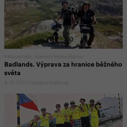
#
Na cestách
,
Všechny Yedoo články
Badlands. Výprava za hranice běžného
světa
9. 12. 2013 | Vendula Kosíková