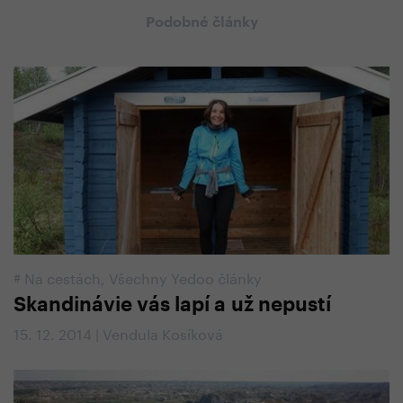
Podobné články
#
Na cestách
,
Všechny Yedoo články
Skandinávie vás lapí a už nepustí
15. 12. 2014 | Vendula Kosíková