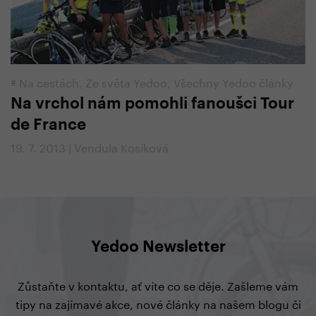
#
Na cestách
,
Ze světa Yedoo
,
Všechny Yedoo články
Na vrchol nám pomohli fanoušci Tour
de France
19. 7. 2013 | Vendula Kosíková
Yedoo Newsletter
Zůstaňte v kontaktu, ať víte co se děje. Zašleme vám
tipy na zajímavé akce, nové články na našem blogu či