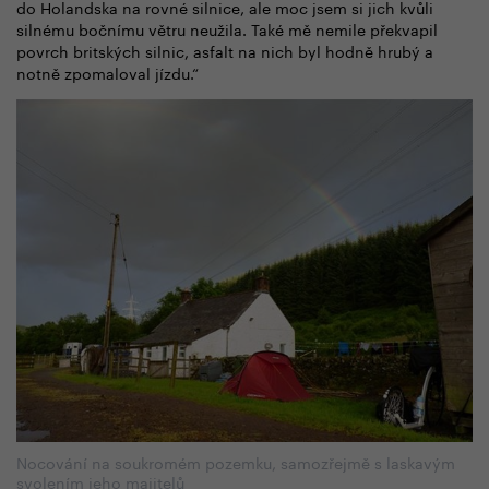
do Holandska na rovné silnice, ale moc jsem si jich kvůli
silnému bočnímu větru neužila. Také mě nemile překvapil
povrch britských silnic, asfalt na nich byl hodně hrubý a
notně zpomaloval jízdu.“
Nocování na soukromém pozemku, samozřejmě s laskavým
svolením jeho majitelů