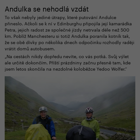
Andulka se nehodlá vzdát
To však nebyly jediné útrapy, které putování Andulce
přineslo. Ačkoli se k ní v Edinburghu připojila její kamarádka
Petra, jejich radost ze společné jízdy netrvala déle než 500
km. Poblíž Manchesteru si totiž Andulka poranila kotník tak,
že se obě dívky po několika dnech odpočinku rozhodly raději
vrátit domů autobusem.
„Na cestách nikdy dopředu nevíte, co vás potká. Svůj výlet
ale určitě dokončím. Příští prázdniny začnu přesně tam, kde
jsem letos skončila na nezdolné koloběžce Yedoo Wolfer.“