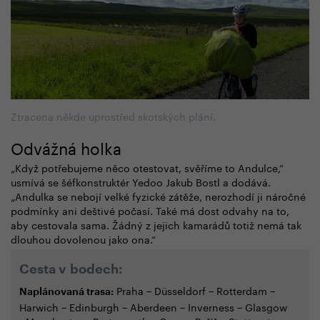
Ztracena někde uprostřed skotských plání.
Odvážná holka
„Když potřebujeme něco otestovat, svěříme to Andulce,“
usmívá se šéfkonstruktér Yedoo Jakub Bostl a dodává.
„Andulka se nebojí velké fyzické zátěže, nerozhodí ji náročné
podmínky ani deštivé počasí. Také má dost odvahy na to,
aby cestovala sama. Žádný z jejich kamarádů totiž nemá tak
dlouhou dovolenou jako ona.“
Cesta v bodech:
Praha − Düsseldorf − Rotterdam −
Naplánovaná trasa:
Harwich − Edinburgh − Aberdeen − Inverness − Glasgow