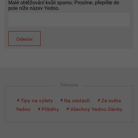
Malé obtěžování kvůli spamu: Prosíme, přepište do
pole níže název Yedoo.
Témata
# Tipy na výlety
# Na cestách
# Ze světa
Yedoo
# Příběhy
# Všechny Yedoo články