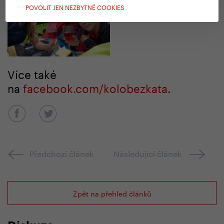
POVOLIT JEN NEZBYTNÉ COOKIES
Více také
na
facebook.com/kolobezkata
.
Předchozí článek
Následující článek
Zpět na přehled článků