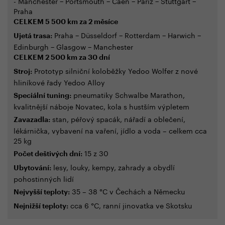
- Manchester − Portsmouth − Caen − Paříž − Stuttgart −
Praha
CELKEM 5 500 km za 2 měsíce
Praha − Düsseldorf − Rotterdam − Harwich −
Ujetá trasa:
Edinburgh − Glasgow − Manchester
CELKEM 2 500 km za 30 dní
Prototyp silniční koloběžky Yedoo Wolfer z nové
Stroj:
hliníkové řady Yedoo Alloy
pneumatiky Schwalbe Marathon,
Speciální tuning:
kvalitnější náboje Novatec, kola s hustším výpletem
stan, péřový spacák, nářadí a oblečení,
Zavazadla:
lékárnička, vybavení na vaření, jídlo a voda – celkem cca
25 kg
15 z 30
Počet deštivých dní:
lesy, louky, kempy, zahrady a obydlí
Ubytování:
pohostinných lidí
35 – 38 °C v Čechách a Německu
Nejvyšší teploty:
cca 6 °C, ranní jinovatka ve Skotsku
Nejnižší teploty: