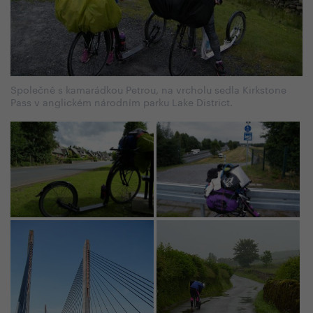
Společně s kamarádkou Petrou, na vrcholu sedla Kirkstone
Pass v anglickém národním parku Lake District.