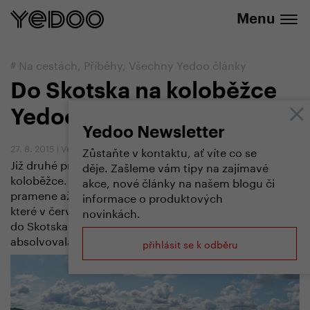
+420 737 279 592
e-shopu
Menu
#
Na cestách
,
Příběhy
,
Všechny Yedoo články
Do Skotska na koloběžce
Yedoo Wolfer
Yedoo Newsletter
27. 8. 2015
|
Vendula Kosíková
Zůstaňte v kontaktu, ať víte co se
Již druhé prázdniny tráví učitelka Anna Šafářová na
děje. Zašleme vám tipy na zajímavé
koloběžce. Loni se vydala podél řeky Labe od jeho
akce, nové články na našem blogu či
pramene až k moři. Letos před tropickými teplotami,
informace o produktových
které v červenci zavládly nad střední Evropou, prchla
novinkách.
do Skotska. Obě trasy dlouhé přes 2 500 km
absolvovala na prototypech silniční koloběžky Wolfer.
přihlásit se k odběru