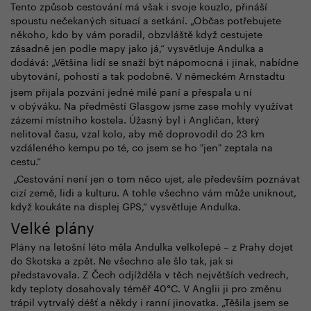
Tento způsob cestování má však i svoje kouzlo, přináší
spoustu nečekaných situací a setkání. „Občas potřebujete
někoho, kdo by vám poradil, obzvláště když cestujete
zásadně jen podle mapy jako já,“ vysvětluje Andulka a
dodává: „Většina lidí se snaží být nápomocná i jinak, nabídne
ubytování, pohostí a tak podobně. V německém Arnstadtu
jsem přijala pozvání jedné milé paní a přespala u ní
v obýváku. Na předměstí Glasgow jsme zase mohly využívat
zázemí místního kostela. Úžasný byl i Angličan, který
nelitoval času, vzal kolo, aby mě doprovodil do 23 km
vzdáleného kempu po té, co jsem se ho "jen" zeptala na
cestu.“
„Cestování není jen o tom něco ujet, ale především poznávat
cizí země, lidi a kulturu. A tohle všechno vám může uniknout,
když koukáte na displej GPS,“ vysvětluje Andulka.
Velké plány
Plány na letošní léto měla Andulka velkolepé – z Prahy dojet
do Skotska a zpět. Ne všechno ale šlo tak, jak si
představovala. Z Čech odjížděla v těch největších vedrech,
kdy teploty dosahovaly téměř 40°C. V Anglii ji pro změnu
trápil vytrvalý déšť a někdy i ranní jinovatka. „Těšila jsem se