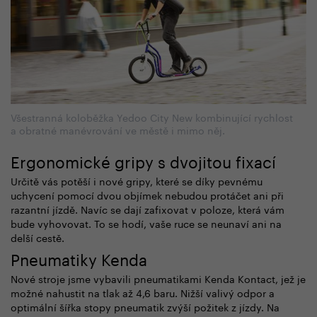
Všestranná koloběžka Yedoo City New kombinující rychlost
a obratné manévrování ve městě i mimo něj.
Ergonomické gripy s dvojitou fixací
Určitě vás potěší i nové gripy, které se díky pevnému
uchycení pomocí dvou objímek nebudou protáčet ani při
razantní jízdě. Navíc se dají zafixovat v poloze, která vám
bude vyhovovat. To se hodí, vaše ruce se neunaví ani na
delší cestě.
Pneumatiky Kenda
Nové stroje jsme vybavili pneumatikami Kenda Kontact, jež je
možné nahustit na tlak až 4,6 baru. Nižší valivý odpor a
optimální šířka stopy pneumatik zvýší požitek z jízdy. Na