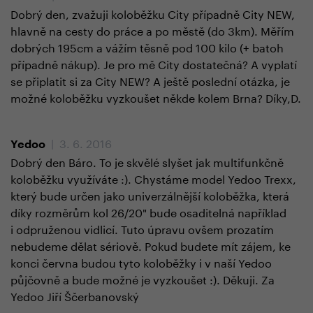
Dobrý den, zvažuji koloběžku City případně City NEW,
hlavně na cesty do práce a po městě (do 3km). Měřím
dobrých 195cm a vážím těsně pod 100 kilo (+ batoh
případně nákup). Je pro mě City dostatečná? A vyplatí
se připlatit si za City NEW? A ještě poslední otázka, je
možné koloběžku vyzkoušet někde kolem Brna? Díky,D.
| 3. 6. 2016
Yedoo
Dobrý den Báro. To je skvělé slyšet jak multifunkčně
koloběžku využíváte :). Chystáme model Yedoo Trexx,
který bude určen jako univerzálnější koloběžka, která
díky rozměrům kol 26/20" bude osaditelná například
i odpruženou vidlicí. Tuto úpravu ovšem prozatím
nebudeme dělat sériově. Pokud budete mít zájem, ke
konci června budou tyto koloběžky i v naší Yedoo
půjčovně a bude možné je vyzkoušet :). Děkuji. Za
Yedoo Jiří Ščerbanovský