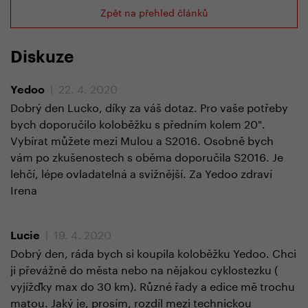
Zpět na přehled článků
Diskuze
| 22. 4. 2020
Yedoo
Dobrý den Lucko, díky za váš dotaz. Pro vaše potřeby
bych doporučilo koloběžku s předním kolem 20".
Vybírat můžete mezi Mulou a S2016. Osobně bych
vám po zkušenostech s oběma doporučila S2016. Je
lehčí, lépe ovladatelná a svižnější. Za Yedoo zdraví
Irena
| 19. 4. 2020
Lucie
Dobrý den, ráda bych si koupila koloběžku Yedoo. Chci
ji převážně do města nebo na nějakou cyklostezku (
vyjížďky max do 30 km). Různé řady a edice mě trochu
matou. Jaký je, prosím, rozdíl mezi technickou