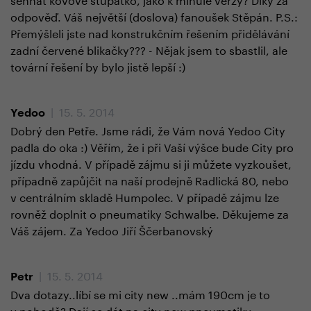
odpověď. Váš největší (doslova) fanoušek Stěpán. P.S.:
Přemýšleli jste nad konstrukčním řešením přidělávání
zadní červené blikačky??? - Nějak jsem to sbastlil, ale
tovární řešení by bylo jistě lepší :)
| 15. 5. 2014
Yedoo
Dobrý den Petře. Jsme rádi, že Vám nová Yedoo City
padla do oka :) Věřím, že i při Vaší výšce bude City pro
jízdu vhodná. V případě zájmu si ji můžete vyzkoušet,
případně zapůjčit na naší prodejně Radlická 80, nebo
v centrálním skladě Humpolec. V případě zájmu lze
rovněž doplnit o pneumatiky Schwalbe. Děkujeme za
Váš zájem. Za Yedoo Jiří Ščerbanovský
| 15. 5. 2014
Petr
Dva dotazy..líbí se mi city new ..mám 190cm je to
v pohodě? Dají se dát na city new pneumatiky