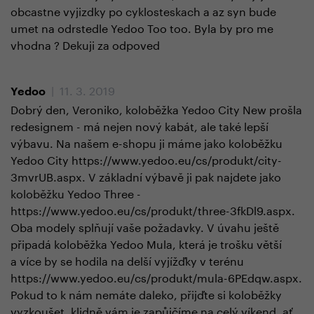
obcastne vyjizdky po cyklosteskach a az syn bude
umet na odrstedle Yedoo Too too. Byla by pro me
vhodna ? Dekuji za odpoved
| 11. 3. 2019
Yedoo
Dobrý den, Veroniko, koloběžka Yedoo City New prošla
redesignem - má nejen nový kabát, ale také lepší
výbavu. Na našem e-shopu ji máme jako koloběžku
Yedoo City https://www.yedoo.eu/cs/produkt/city-
3mvrUB.aspx. V základní výbavě ji pak najdete jako
koloběžku Yedoo Three -
https://www.yedoo.eu/cs/produkt/three-3fkDl9.aspx.
Oba modely splňují vaše požadavky. V úvahu ještě
připadá koloběžka Yedoo Mula, která je trošku větší
a více by se hodila na delší vyjížďky v terénu
https://www.yedoo.eu/cs/produkt/mula-6PEdqw.aspx.
Pokud to k nám nemáte daleko, přijďte si koloběžky
vyzkoušet, klidně vám je zapůjčíme na celý víkend, ať