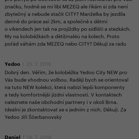
značku, hodně se mi líbí MEZEQ ale říkám si zda není
zbytečný a nebude stačit CITY? Manželka by jezdila
denně do práce asi 2km, a společně s dětmi
o víkendech jen tak na projíždky po sídlišti a stezkách.
My na koloběžkách a děti(maléú na kolech. Proto
pořád váhám zda MEZEQ nebo CITY? Děkuji za radu
| 25. 7. 2016
Yedoo
Dobrý den. Věřím, že koloběžka Yedoo City NEW pro
Vás bude vhodnou volbou. Raději bych se orientoval
na tuto NEW kolekci, která nabízí lepší komponenty
a tedy komfortnější jízdní vlastnosti. V kontaktech
naleznete naše obchodní partnery i v okolí Brna.
Ideální je zkontaktovat se s jedním z nich. Děkuji. Za
Yedoo Jiří Ščerbanovský
| 14. 7. 2016
Daniel