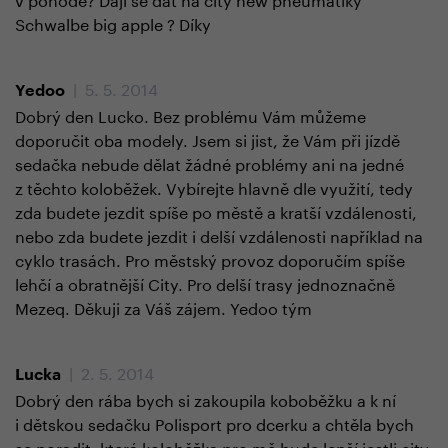
Schwalbe big apple ? Díky
| 5. 5. 2014
Yedoo
Dobrý den Lucko. Bez problému Vám můžeme
doporučit oba modely. Jsem si jist, že Vám při jízdě
sedačka nebude dělat žádné problémy ani na jedné
z těchto koloběžek. Vybírejte hlavně dle využití, tedy
zda budete jezdit spíše po městě a kratší vzdálenosti,
nebo zda budete jezdit i delší vzdálenosti například na
cyklo trasách. Pro městský provoz doporučím spíše
lehčí a obratnější City. Pro delší trasy jednoznačně
Mezeq. Děkuji za Váš zájem. Yedoo tým
| 2. 5. 2014
Lucka
Dobrý den rába bych si zakoupila koboběžku a k ní
i dětskou sedačku Polisport pro dcerku a chtěla bych
se poradit ,která koloběžka pro mě bude lepší jestli city