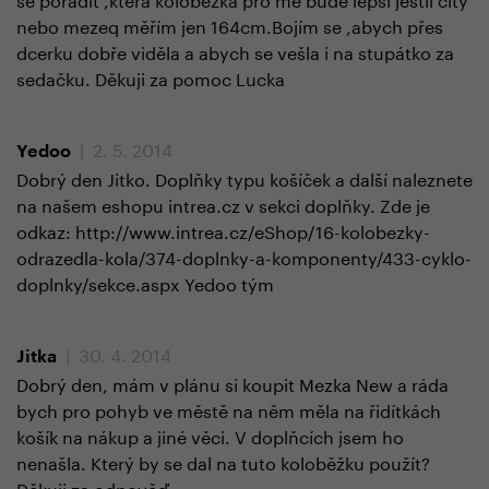
nebo mezeq měřím jen 164cm.Bojím se ,abych přes
dcerku dobře viděla a abych se vešla i na stupátko za
sedačku. Děkuji za pomoc Lucka
| 2. 5. 2014
Yedoo
Dobrý den Jitko. Doplňky typu košíček a další naleznete
na našem eshopu intrea.cz v sekci doplňky. Zde je
odkaz: http://www.intrea.cz/eShop/16-kolobezky-
odrazedla-kola/374-doplnky-a-komponenty/433-cyklo-
doplnky/sekce.aspx Yedoo tým
| 30. 4. 2014
Jitka
Dobrý den, mám v plánu si koupit Mezka New a ráda
bych pro pohyb ve městě na něm měla na řidítkách
košík na nákup a jiné věci. V doplňcích jsem ho
nenašla. Který by se dal na tuto koloběžku použít?
Děkuji za odpověď.