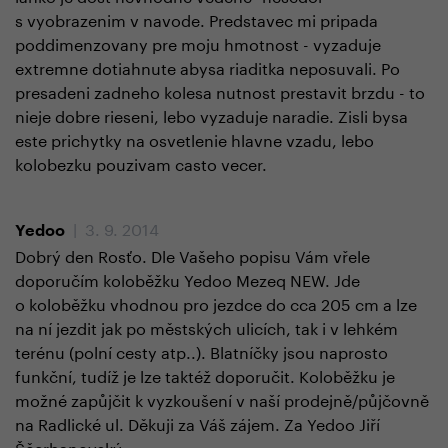
s vyobrazenim v navode. Predstavec mi pripada
poddimenzovany pre moju hmotnost - vyzaduje
extremne dotiahnute abysa riaditka neposuvali. Po
presadeni zadneho kolesa nutnost prestavit brzdu - to
nieje dobre rieseni, lebo vyzaduje naradie. Zisli bysa
este prichytky na osvetlenie hlavne vzadu, lebo
kolobezku pouzivam casto vecer.
| 3. 9. 2014
Yedoo
Dobrý den Rosťo. Dle Vašeho popisu Vám vřele
doporučím koloběžku Yedoo Mezeq NEW. Jde
o koloběžku vhodnou pro jezdce do cca 205 cm a lze
na ní jezdit jak po městských ulicích, tak i v lehkém
terénu (polní cesty atp..). Blatníčky jsou naprosto
funkční, tudíž je lze taktéž doporučit. Koloběžku je
možné zapůjčit k vyzkoušení v naší prodejně/půjčovně
na Radlické ul. Děkuji za Váš zájem. Za Yedoo Jiří
Ščerbanovský