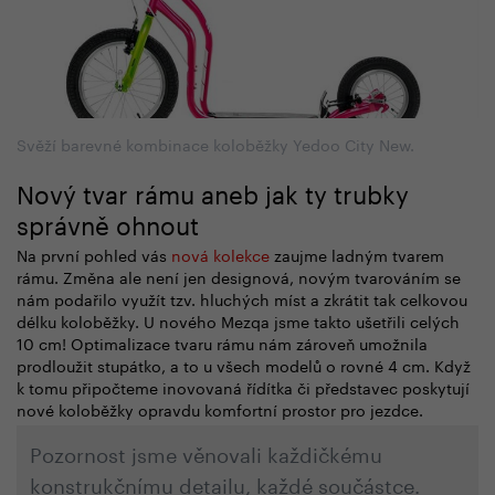
Svěží barevné kombinace koloběžky Yedoo City New.
Nový tvar rámu aneb jak ty trubky
správně ohnout
Na první pohled vás
nová kolekce
zaujme ladným tvarem
rámu. Změna ale není jen designová, novým tvarováním se
nám podařilo využít tzv. hluchých míst a zkrátit tak celkovou
délku koloběžky. U nového Mezqa jsme takto ušetřili celých
10 cm! Optimalizace tvaru rámu nám zároveň umožnila
prodloužit stupátko, a to u všech modelů o rovné 4 cm. Když
k tomu připočteme inovovaná řídítka či představec poskytují
nové koloběžky opravdu komfortní prostor pro jezdce.
Pozornost jsme věnovali každičkému
konstrukčnímu detailu, každé součástce.