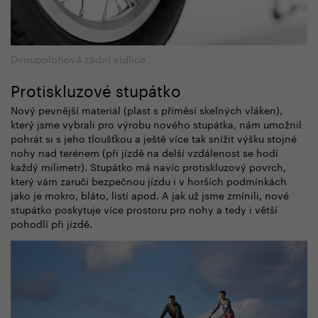
Dvoupolohová zadní vidlice
Protiskluzové stupátko
Nový pevnější materiál (plast s příměsí skelných vláken),
který jsme vybrali pro výrobu nového stupátka, nám umožnil
pohrát si s jeho tloušťkou a ještě více tak snížit výšku stojné
nohy nad terénem (při jízdě na delší vzdálenost se hodí
každý milimetr). Stupátko má navíc protiskluzový povrch,
který vám zaručí bezpečnou jízdu i v horších podmínkách
jako je mokro, bláto, listí apod. A jak už jsme zmínili, nové
stupátko poskytuje více prostoru pro nohy a tedy i větší
pohodlí při jízdě.