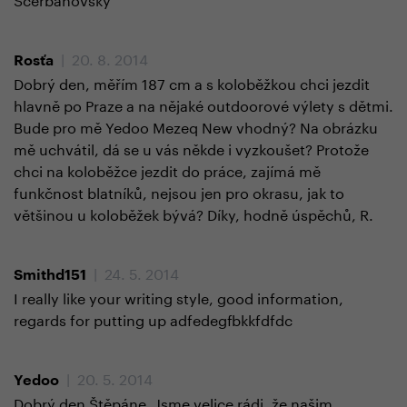
| 20. 8. 2014
Rosťa
Dobrý den, měřím 187 cm a s koloběžkou chci jezdit
hlavně po Praze a na nějaké outdoorové výlety s dětmi.
Bude pro mě Yedoo Mezeq New vhodný? Na obrázku
mě uchvátil, dá se u vás někde i vyzkoušet? Protože
chci na koloběžce jezdit do práce, zajímá mě
funkčnost blatníků, nejsou jen pro okrasu, jak to
většinou u koloběžek bývá? Díky, hodně úspěchů, R.
| 24. 5. 2014
Smithd151
I really like your writing style, good information,
regards for putting up adfedegfbkkfdfdc
| 20. 5. 2014
Yedoo
Dobrý den Štěpáne. Jsme velice rádi, že našim