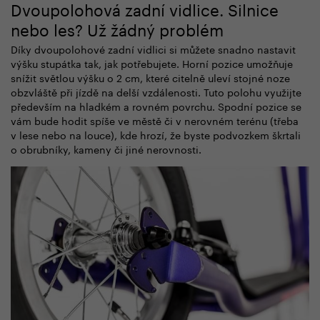
Dvoupolohová zadní vidlice. Silnice
nebo les? Už žádný problém
Díky dvoupolohové zadní vidlici si můžete snadno nastavit
výšku stupátka tak, jak potřebujete. Horní pozice umožňuje
snížit světlou výšku o 2 cm, které citelně uleví stojné noze
obzvláště při jízdě na delší vzdálenosti. Tuto polohu využijte
především na hladkém a rovném povrchu. Spodní pozice se
vám bude hodit spíše ve městě či v nerovném terénu (třeba
v lese nebo na louce), kde hrozí, že byste podvozkem škrtali
o obrubníky, kameny či jiné nerovnosti.