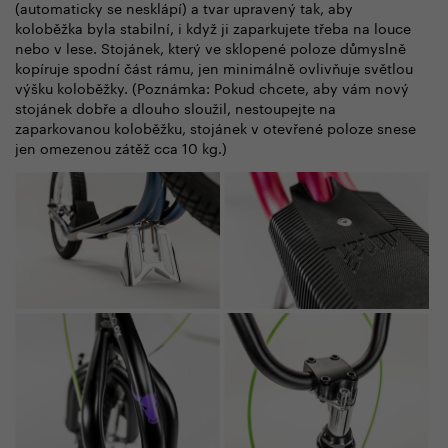
(automaticky se nesklápí) a tvar upravený tak, aby
koloběžka byla stabilní, i když ji zaparkujete třeba na louce
nebo v lese. Stojánek, který ve sklopené poloze důmyslně
kopíruje spodní část rámu, jen minimálně ovlivňuje světlou
výšku koloběžky. (Poznámka: Pokud chcete, aby vám nový
stojánek dobře a dlouho sloužil, nestoupejte na
zaparkovanou koloběžku, stojánek v otevřené poloze snese
jen omezenou zátěž cca 10 kg.)