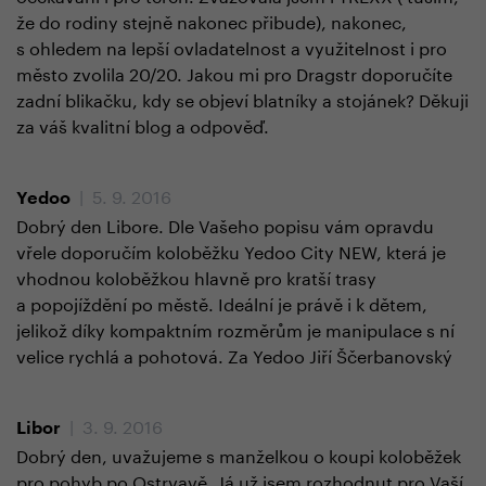
že do rodiny stejně nakonec přibude), nakonec,
s ohledem na lepší ovladatelnost a využitelnost i pro
město zvolila 20/20. Jakou mi pro Dragstr doporučíte
zadní blikačku, kdy se objeví blatníky a stojánek? Děkuji
za váš kvalitní blog a odpověď.
| 5. 9. 2016
Yedoo
Dobrý den Libore. Dle Vašeho popisu vám opravdu
vřele doporučím koloběžku Yedoo City NEW, která je
vhodnou koloběžkou hlavně pro kratší trasy
a popojíždění po městě. Ideální je právě i k dětem,
jelikož díky kompaktním rozměrům je manipulace s ní
velice rychlá a pohotová. Za Yedoo Jiří Ščerbanovský
| 3. 9. 2016
Libor
Dobrý den, uvažujeme s manželkou o koupi koloběžek
pro pohyb po Ostrvavě. Já už jsem rozhodnut pro Vaší