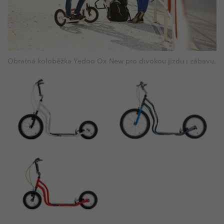
Obratná koloběžka Yedoo Ox New pro divokou jízdu i zábavu.