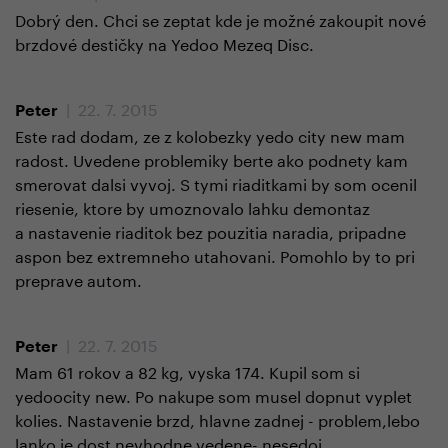
Dobrý den. Chci se zeptat kde je možné zakoupit nové
brzdové destičky na Yedoo Mezeq Disc.
| 22. 7. 2015
Peter
Este rad dodam, ze z kolobezky yedo city new mam
radost. Uvedene problemiky berte ako podnety kam
smerovat dalsi vyvoj. S tymi riaditkami by som ocenil
riesenie, ktore by umoznovalo lahku demontaz
a nastavenie riaditok bez pouzitia naradia, pripadne
aspon bez extremneho utahovani. Pomohlo by to pri
preprave autom.
| 22. 7. 2015
Peter
Mam 61 rokov a 82 kg, vyska 174. Kupil som si
yedoocity new. Po nakupe som musel dopnut vyplet
kolies. Nastavenie brzd, hlavne zadnej - problem,lebo
lanko je dost nevhodne vedene- nesedoi