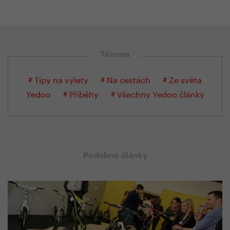
Témata
# Tipy na výlety
# Na cestách
# Ze světa
Yedoo
# Příběhy
# Všechny Yedoo články
Podobné články