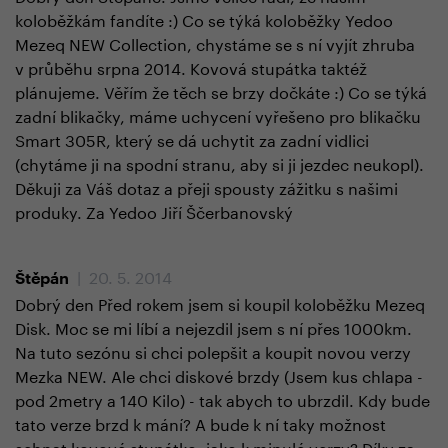
koloběžkám fandíte :) Co se týká koloběžky Yedoo
Mezeq NEW Collection, chystáme se s ní vyjít zhruba
v průběhu srpna 2014. Kovová stupátka taktéž
plánujeme. Věřím že těch se brzy dočkáte :) Co se týká
zadní blikačky, máme uchycení vyřešeno pro blikačku
Smart 305R, který se dá uchytit za zadní vidlici
(chytáme ji na spodní stranu, aby si ji jezdec neukopl).
Děkuji za Váš dotaz a přeji spousty zážitku s našimi
produky. Za Yedoo Jiří Ščerbanovský
| 20. 5. 2014
Štěpán
Dobrý den Před rokem jsem si koupil koloběžku Mezeq
Disk. Moc se mi líbí a nejezdil jsem s ní přes 1000km.
Na tuto sezónu si chci polepšit a koupit novou verzy
Mezka NEW. Ale chci diskové brzdy (Jsem kus chlapa -
pod 2metry a 140 Kilo) - tak abych to ubrzdil. Kdy bude
tato verze brzd k mání? A bude k ní taky možnost
sehnat kovové stupátko, jako k minulé verzy? Díky za