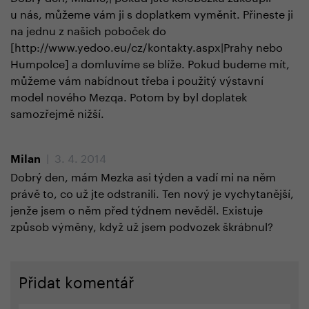
u nás, můžeme vám ji s doplatkem vyměnit. Přineste ji
na jednu z našich poboček do
[http://www.yedoo.eu/cz/kontakty.aspx|Prahy nebo
Humpolce] a domluvíme se blíže. Pokud budeme mít,
můžeme vám nabídnout třeba i použitý výstavní
model nového Mezqa. Potom by byl doplatek
samozřejmě nižší.
| 3. 4. 2014
Milan
Dobrý den, mám Mezka asi týden a vadí mi na něm
právě to, co už jte odstranili. Ten nový je vychytanější,
jenže jsem o něm před týdnem nevěděl. Existuje
způsob výměny, když už jsem podvozek škrábnul?
Přidat komentář