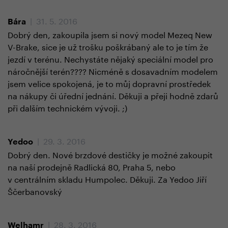
| 31. 5. 2016
Bára
Dobrý den, zakoupila jsem si nový model Mezeq New
V-Brake, sice je už trošku poškrábaný ale to je tím že
jezdí v terénu. Nechystáte nějaký speciální model pro
náročnější terén???? Nicméně s dosavadním modelem
jsem velice spokojená, je to můj dopravní prostředek
na nákupy či úřední jednání. Děkuji a přeji hodně zdarů
při dalším technickém vývoji. ;)
| 29. 3. 2016
Yedoo
Dobrý den. Nové brzdové destičky je možné zakoupit
na naší prodejně Radlická 80, Praha 5, nebo
v centrálním skladu Humpolec. Děkuji. Za Yedoo Jiří
Ščerbanovský
| 28. 3. 2016
Welhamr