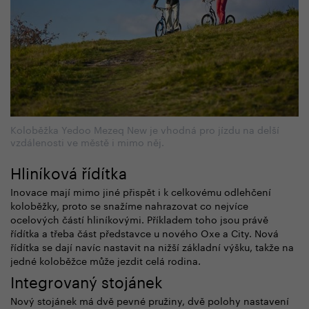
Koloběžka Yedoo Mezeq New je vhodná pro jízdu na delší
vzdálenosti ve městě i mimo něj.
Hliníková řídítka
Inovace mají mimo jiné přispět i k celkovému odlehčení
koloběžky, proto se snažíme nahrazovat co nejvíce
ocelových částí hliníkovými. Příkladem toho jsou právě
řídítka a třeba část představce u nového Oxe a City. Nová
řídítka se dají navíc nastavit na nižší základní výšku, takže na
jedné koloběžce může jezdit celá rodina.
Integrovaný stojánek
Nový stojánek má dvě pevné pružiny, dvě polohy nastavení