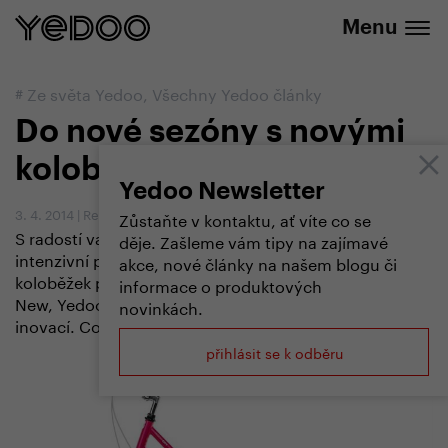
+420 737 279 592
e-shopu
Menu
#
Ze světa Yedoo
,
Všechny Yedoo články
Do nové sezóny s novými
koloběžkami Yedoo
Yedoo Newsletter
3. 4. 2014
|
Redakce
Zůstaňte v kontaktu, ať víte co se
S radostí vám oznamujeme, že po mnoha měsících
děje. Zašleme vám tipy na zajímavé
intenzivní práce přicházíme na trh s novou kolekci
akce, nové články na našem blogu či
koloběžek pro velké (Yedoo Mezeq New, Yedoo City
informace o produktových
New, Yedoo Ox New). Těšit se můžete na celou řadu
novinkách.
inovací. Co všechno jsme vylepšili?
přihlásit se k odběru