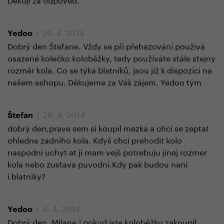
| 29. 4. 2014
Yedoo
Dobrý den Štefane. Vždy se při přehazování používá
osazené kolečko koloběžky, tedy používáte stále stejný
rozměr kola. Co se týká blatníků, jsou již k dispozici na
našem eshopu. Děkujeme za Váš zájem. Yedoo tým
| 28. 4. 2014
Štefan
dobrý den,prave sem si koupil mezka a chci se zeptat
ohledne zadniho kola. Kdyš chci prehodit kolo
naspodni uchyt at ji mam vejš potrebuju jinej rozmer
kola nebo zustava puvodni.Kdy pak budou nani
i blatniky?
| 4. 4. 2014
Yedoo
Dobrý den, Milane,| pokud jste koloběžku zakoupil