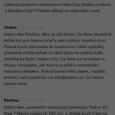
výbavou/jízdními vlastnostmi New City (třeba London)
a RunRun City? Předem děkuji za odpověď. Lucie
| 14. 4. 2020
Yedoo
Dobrý den Pavlíno, díky za váš dotaz. Ox New skutečně
může být pro takový účel s vaší výškou vhodný stroj.
Pokud byste plánovala do budoucna i delší vyjížďky,
případně chtěla stíhat už větší dítko na větším kole,
vhodná by byla i Yedoo City. Ox New už na našem e-
shopu nenajdete, ale máme je ještě v omezeném
množství skladem. Pokud byste měla zájem, napište,
prosím, vaši poptávku na info@yedoo.cz. Za Yedoo
zdraví Irena
| 10. 4. 2020
Pavlina
Dobry den, premyslim nad koupi kolobezky Yedoo XO
New ? Merim nejakych 160 cm, a chtela bych ji jen na