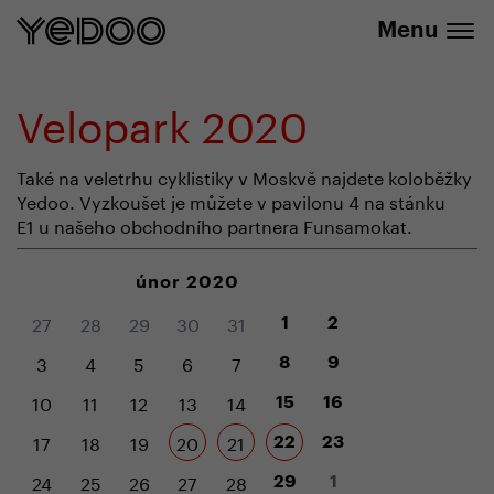
+420 737 279 592
e-shopu
Menu
Velopark 2020
Také na veletrhu cyklistiky v Moskvě najdete koloběžky
Yedoo. Vyzkoušet je můžete v pavilonu 4 na stánku
E1 u našeho obchodního partnera Funsamokat.
únor 2020
27
28
29
30
31
1
2
3
4
5
6
7
8
9
10
11
12
13
14
15
16
17
18
19
20
21
22
23
24
25
26
27
28
29
1