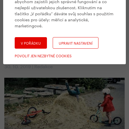
abychom zajistili jejich správné fungování a co
nejlepší uživatelskou zkušenost. Kliknutím na
tlačítko „V pořádku“ dáváte svůj souhlas s použitím
cookies pro účely:
měřicí a analytické,
marketingové
.
V POŘÁDKU
UPRAVIT NASTAVENÍ
#
Rady a návody
,
Děti
POVOLIT JEN NEZBYTNÉ COOKIES
Jak vybrat odrážedlo
30. 10. 2019 | Redakce