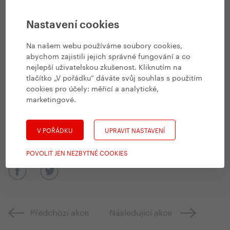
Vyjížďka se nekoná v případě velké nepřízně počasí a pokud
se přihlásí méně než 10 účastníků.
Nastavení cookies
Těšíme se na vás!
Na našem webu používáme soubory cookies,
abychom zajistili jejich správné fungování a co
nejlepší uživatelskou zkušenost. Kliknutím na
tlačítko „V pořádku“ dáváte svůj souhlas s použitím
cookies pro účely:
měřicí a analytické,
marketingové
.
V POŘÁDKU
UPRAVIT NASTAVENÍ
POVOLIT JEN NEZBYTNÉ COOKIES
Předchozí akce
Následující akce