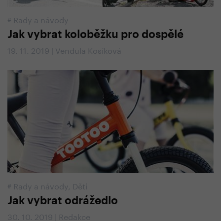
#
Rady a návody
Jak vybrat koloběžku pro dospělé
19. 11. 2019 | Vendula Kosíková
#
Rady a návody
,
Děti
Jak vybrat odrážedlo
30. 10. 2019 | Redakce