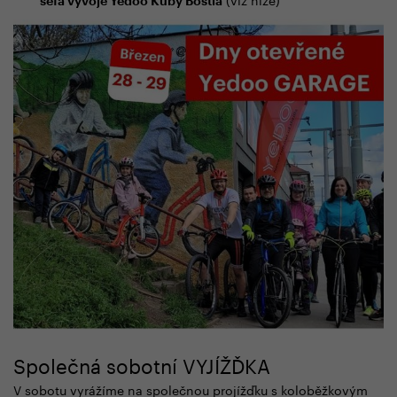
šéfa vývoje Yedoo Kuby Bostla
Společná sobotní VYJÍŽĎKA
V sobotu vyrážíme na společnou projížďku s koloběžkovým