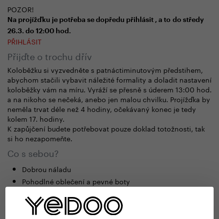
POZOR!
Na projížďku je potřeba se dopředu přihlásit , a to
do středy
26.3. do 12:00 hod.
PŘIHLÁSIT
Přijďte o trochu dřív
Koloběžku si vyzvedněte s patnáctiminutovým předstihem,
abychom stačili vybavit náležité formality a doladit nastavení
koloběžky vám na míru.
Vyráží se přesně s úderem 13:00 hod.
a na nikoho se nečeká, anebo jen malou chvilku. Projížďka by
neměla trvat déle než 4 hodiny, očekávaný konec je tedy
kolem 17. hodiny.
K zapůjčení budete potřebovat pouze doklad totožnosti, tak
si ho nezapomeňte.
Co s sebou?
Dobrou náladu
Pohodlné oblečení a pevné boty
Případně pití – i když se cestou zastavíme v jedné z
cyklistických osvěžoven
Helmu