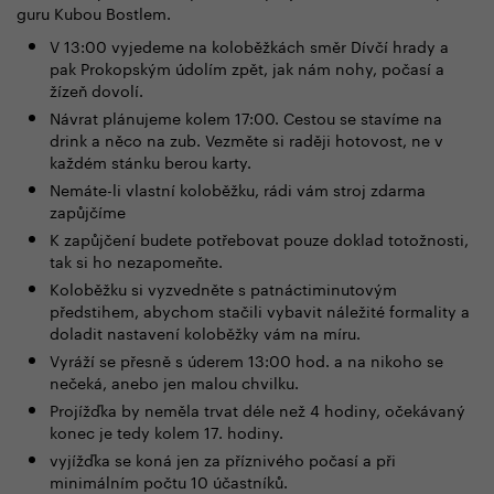
guru Kubou Bostlem.
V 13:00 vyjedeme na koloběžkách směr Dívčí hrady a
pak Prokopským údolím zpět, jak nám nohy, počasí a
žízeň dovolí.
Návrat plánujeme kolem 17:00. Cestou se stavíme na
drink a něco na zub. Vezměte si raději hotovost, ne v
každém stánku berou karty.
Nemáte-li vlastní koloběžku, rádi vám stroj zdarma
zapůjčíme
K zapůjčení budete potřebovat pouze doklad totožnosti,
tak si ho nezapomeňte.
Koloběžku si vyzvedněte s patnáctiminutovým
předstihem, abychom stačili vybavit náležité formality a
doladit nastavení koloběžky vám na míru.
Vyráží se přesně s úderem 13:00 hod. a na nikoho se
nečeká, anebo jen malou chvilku.
Projížďka by neměla trvat déle než 4 hodiny, očekávaný
konec je tedy kolem 17. hodiny.
vyjížďka se koná jen za příznivého počasí a při
minimálním počtu 10 účastníků.