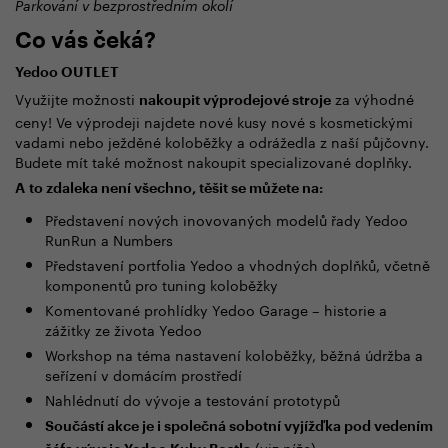
Parkování v bezprostředním okolí
Co vás čeká?
Yedoo OUTLET
Využijte možnosti
za výhodné
nakoupit výprodejové stroje
ceny! Ve výprodeji najdete nové kusy nové s kosmetickými
vadami nebo ježděné koloběžky a odrážedla z naší půjčovny.
Budete mít také možnost nakoupit specializované doplňky.
A to zdaleka není všechno, těšit se můžete na:
Představení nových inovovaných modelů řady Yedoo
RunRun a Numbers
Představení portfolia Yedoo a vhodných doplňků, včetně
komponentů pro tuning koloběžky
Komentované prohlídky Yedoo Garage – historie a
zážitky ze života Yedoo
Workshop na téma nastavení koloběžky, běžná údržba a
seřízení v domácím prostředí
Nahlédnutí do vývoje a testování prototypů
Součástí akce je i společná sobotní vyjížďka pod vedením
(viz níže)