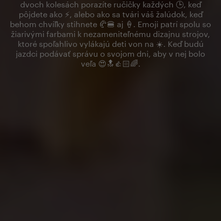
dvoch kolesách porazíte ručičky každých 🕒, keď
pôjdete ako ⚡, alebo ako sa tvári váš žalúdok, keď
behom chvíľky stihnete 🥐🍔 aj 🍦. Emoji patrí spolu so
žiarivými farbami k nezameniteľnému dizajnu strojov,
ktoré spoľahlivo vylákajú deti von na ☀️. Keď budú
jazdci podávať správu o svojom dni, aby v nej bolo
veľa 😍🔝👍🏻🌈.