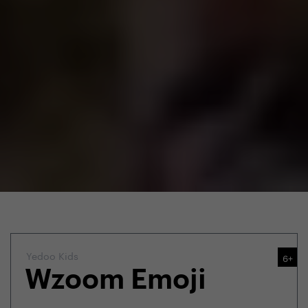
Yedoo Kids
6+
Wzoom Emoji