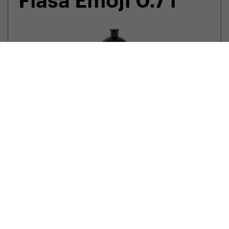
Fľaša Emoji 0.7 l
7,95
EUR
Doplnky