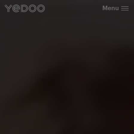
+420 737 279 592
e-shope
Menu