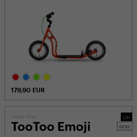
179,90
EUR
Yedoo Oops
1,5+
TooToo Emoji
OCEĽ