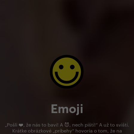
Emoji
„Pošli ❤️, že nás to baví! A 😈, nech piští!“ A už to sviští.
Krátke obrázkové „príbehy“ hovoria o tom, že na