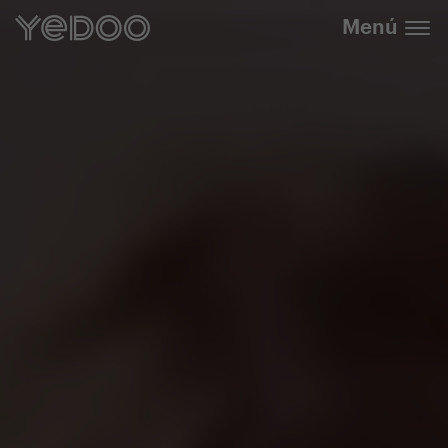
info@yedoo.eu
nuestra tienda online
Menú