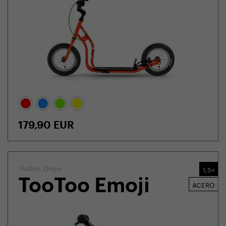
179,90
EUR
Yedoo Oops
1,5+
TooToo Emoji
ACERO