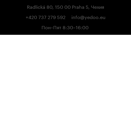
Radlická 80, 150 00 Praha 5, Чехия
+420 737 279 592
info@yedoo.eu
Пон–Пят 8:30–16:00
Мы в социальных сетях
Защита личных данных
Odstoupení od kupní smlouvy