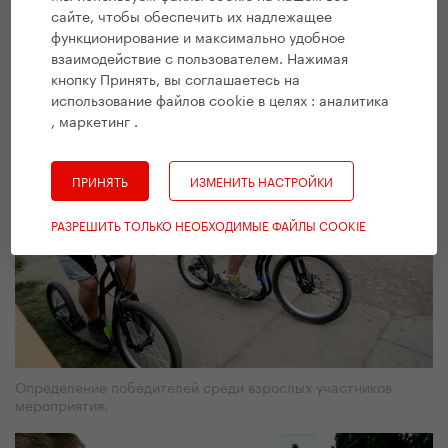
сайте, чтобы обеспечить их надлежащее
функционирование и максимально удобное
Винные подвалы в Vrbice славятся своими великолепными
взаимодействие с пользователем. Нажимая
каменными сводами и готическими арками.
кнопку Принять, вы соглашаетесь на
использование файлов cookie в целях :
аналитика
, маркетинг
.
ПРИНЯТЬ
ИЗМЕНИТЬ НАСТРОЙКИ
РАЗРЕШИТЬ ТОЛЬКО НЕОБХОДИМЫЕ ФАЙЛЫ COOKIE
Определение победителей среди взрослых участников
мероприятия.