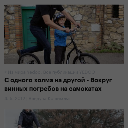
#
Из мира Yedoo
,
Все публикации YEDOO
С одного холма на другой - Вокруг
винных погребов на самокатах
4. 5. 2012 | Вендула Кошикова