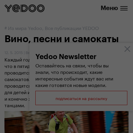
info@yedoo.eu
нашем интернет-магазине
Меню
#
Из мира Yedoo
,
Все публикации YEDOO
Вино, пеcни и самокаты
12. 5. 2015
|
Вендула Кошикова
Yedoo Newsletter
Каждый год в чешском живописном поселке Врбице,
Оставайтесь на связи, чтобы вы
что в пятидесяти километрах к югу от Брно
знали, что происходит, какие
проводится веселый праздник вина, песен и
интересные события ждут вас или
самокатов. В рамках этого веселого мероприятия
какие готовятся новые модели.
проводятся гонки на самокатах и беговелах Yedoo
для детей и взрослых, дегустация лучших чешских вин
и конечно же отличное настроение с песнями и
подписаться на рассылку
танцами.