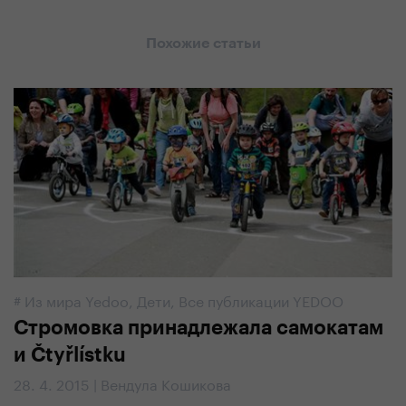
Похожие статьи
#
Из мира Yedoo
,
Дети
,
Все публикации YEDOO
Стромовка принадлежала самокатам
и Čtyřlístku
28. 4. 2015 | Вендула Кошикова