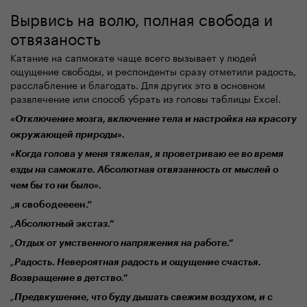
Вырвись на
волю
, полная свобода
и
отвязаность
Катание на с
апмокате
чаще всего вызывает у людей
ощущение свободы, и респонденты сразу отметили радость,
расслабление и благодать. Для других это в основном
развлечение или способ
убра
ть из головы таблицы Excel.
«Отключение мозга, включение тела и настройка на красоту
окружающей природы».
«Когда голова у меня тяжелая, я проветриваю ее
во время
езды на
самокате. Абсолютная
от
вязанность
от
мысл
ей
о
чем
бы то ни было
».
„
я свободеееен
.“
„
Абсолютный экстаз.“
„
Отдых от умственного напряжения на работе.“
„
Радость. Невероятная радость и
ощущение
счастья.
В
озвращение
в детство.“
„
Предвкушение, что буду
дышать свежим воздухом, и с