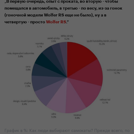
„
В п
ервую
очередь,
опыт
с проката
,
во
втор
ую -
чтобы
помещался в
автомобиль,
в
трет
ью -
по весу
,
из-за гонок
(гоночной модели Wolfer RS
еще не было),
ну а в
четвертую - просто
Wolfer RS
.“
График в %: Как люди выбирают самокаты? Прежде всего, по