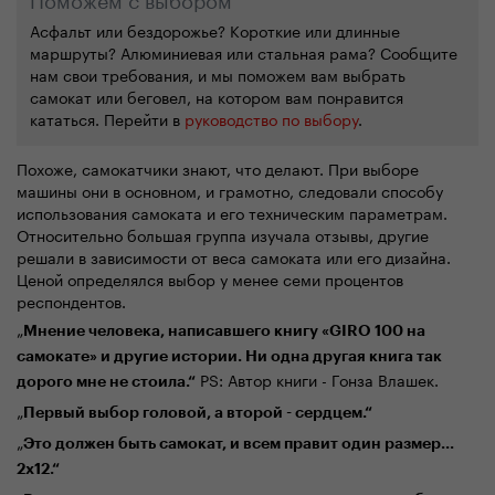
Асфальт или бездорожье? Короткие или длинные
маршруты? Алюминиевая или стальная рама? Сообщите
нам свои требования, и мы поможем вам выбрать
самокат или
беговел
, на котором вам понравится
кататься. Перейти
в
руководство по
выбор
у
.
Похоже, с
амокатчики
знают, что делают. При выборе
машины они в основном
,
и
грамотно,
следовали способу
использования
самоката и его техническим параметрам.
Относительно большая группа
изучала отзывы
, другие
решали в зависимости от веса самоката или
его дизайна
.
Ц
еной
определялся выбор
у
менее семи процентов
респондентов.
„
Мнение человека, написавшего книгу
«
GIRO 100
на
самокате
»
и другие
истории
. Ни одна
другая
книга так
PS: Автор книги -
Г
онза Влашек.
дорого мне не
стоил
а.“
„
П
ервый выбор головой
,
а
второй
-
сердце
м
.“
„
Это должен быть самокат, и всем правит один
размер
...
2х12.“