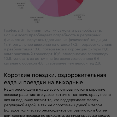
График в %: Причины покупки самоката разнообразны.
Больше всего преобладает потребность в регулярных
физических нагрузках. (достижения физической кондиции
17,9, регулярное движение на отдыхе 17,2, проработка спины
и реабилитация 13.8, потеря веса и коррекция фигуры 11,8,
альтернативный транспорт 10,6, альтернатива велосипеду
10,8, успевать за детьми на беговеле /велосипеде 6,6,
катание с собакой 4,8, стабильнее чем велосипед 2,6.
Короткие поездки,
оздоровительная
езда
и поездки на выходные
Наши респонденты чаще всего отправляются в короткие
поездки ради чистого удовольствия от катания, сразу после
них на
подножку встают
те, кто поддерживает форму
регулярной ездой, а
так же
спортсмены душой и телом.
Большое количество респондентов отправляются в более
длительные поездки по выходным, за ними сразу же следует