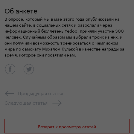
Об анкете
В опросе, который мы в мае этого года опубликовали на
нашем сайте
,
в социальных сетях и разослали через
информационный бюллетень Yedoo, приняли участие 300
человек.
Случайным образом мы выбрали тро
их из них, и
они
получили возможность
тренирова
ться
с чемпионом
мира по
самокату
Михалом Кулькой в
качестве награды за
время, которое они посвятили нам.
Предыдущая статья
Следующая статья
Возврат к просмотру статей