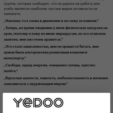
группа, которая сообщает, что их дорога на работу или
учебу является наиболее частым видом
активно
сти на
самокате.
„
Наконец-то я снова
в движении
и не сижу за
компом
.“
„
Теперь,
во время пандемии у меня физическая нагрузка на
нуле, поэтому я езжу по мини-маршрутам, но это отличное
занятие, мне оно очень нравится.“
„
Это стало зависимостью, мне не нравится бегать, мне
нужна была альтернатива роликовым конькам и
велоспорту.“
„
Свобода, заряд энергии, очищение головы,
чувство
полёта
.“
„
Взросл
ые шалости
, ловкость, любознательность и желание
знакомиться с окружающим миром.“