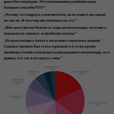
даже без операции. Это незаменимая реабилитация.
Большое спасибо!!!!!!!"
„
Потому что
подруга
о нем мечтала
,
но не ездить же
одной,
не так ли. И поэтому мы попались на это."
„
Моя шея ужасно болела от езды на велосипеде, поэтому я
переш
ла
на самокат, и проблема
отпала
."
„
На
велосипеде
я попал в несколько серьезных аварий.
Самокат должен был стать терапией и в то же время
промежуточным этапом для возвращения к
велосипеду
, но я
думаю, что
так и
останусь с ним."