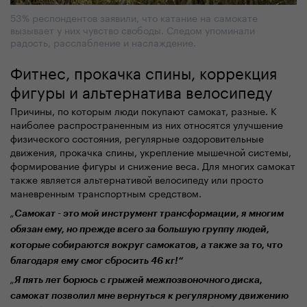
53% респондентов заявили, что катание на самокате
вызывает у них чувство свободы. Следом упоминали
радость, расслабление и наслаждение.
Фитнес,
прокач
ка спины, коррекция
фигуры и альтернатива велосипеду
Причины, по которым люди покупают самокат, разные. К
наиболее распространенным из них относятся улучшение
физического состояния, регулярные оздоровительные
движения,
прокачка
спины, укрепление мышечной системы,
формирование
фигуры
и снижение веса. Для многих с
амокат
также является альтернативой велосипеду или
просто
маневренным транспортн
ы
м средством.
„
Самокат - это мой инструмент трансформации, я многим
обязан ему, но прежде всего за большую группу людей,
которые собираются вокруг самокатов, а также за то, что
благодаря ему смог
сбросить 46 кг!“
„
Я пять лет борюсь с грыжей межпозвоночного диска,
самокат позволил мне вернуться к
регулярному
движению