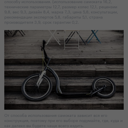
способу использования. (использование самоката 16,2,
технические параметры 12,7, размер колес 12,1, рецензии
9,8, вес 9,3, дизайн 8,4, марка 7,3, цена 5,8, консультации,
рекомендации экспертов 5,8, габариты 5,1, страна
производителя 3,9, срок гарантии 0,2.
От способа использования самоката зависит вся его
конструкция, поэтому при его выборе подумайте, где, куда и
как далеко вы будете чаще всего ездить.