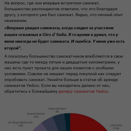
На вопрос, где они впервые встретили самокат,
большинство респондентов ответили, что это
благодаря
другу, у которого уже был
самокат
. Видно, что личный опыт
незаменим.
«Впервые
увидел самокаты, когда следил за участием
ваших отважных в
Giro d´Italia. В то время я думал, что у
меня никогда не будет с
амоката
. И ошибся.
У
меня уже есть
второй
".
А поскольку большинство с
амокатчиков
влюбляются в свои
машины где-то между пятым и двадцатым километрами, у
нас есть пункт проката для наших клиентов с особыми
условиями.
Совсем не мешает
перед покупкой
как следует
опробовать
самокат. Узнайте больше в статье об аренде
самокатов Yedoo. Если вы находитесь далеко от нас,
обратитесь к ближайшему
дилеру самокатов Yedoo
.