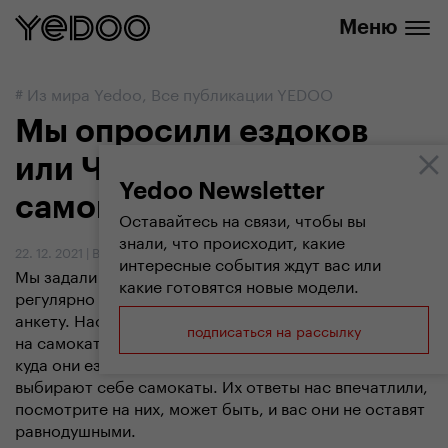
info@yedoo.eu
нашем интернет-магазине
Меню
#
Из мира Yedoo
,
Все публикации YEDOO
Мы опросили ездоков
или Что рассказала
Yedoo Newsletter
самокатная анкета
Оставайтесь на связи, чтобы вы
знали, что происходит, какие
22. 12. 2021
|
Вендула Кошикова
интересные события ждут вас или
Мы задали несколько вопросов людям, которые
какие готовятся новые модели.
регулярно катаются на самокатах, через онлайн-
анкету. Нас интересовало, почему они начали ездить
подписаться на рассылку
на самокате, какие чувства вызывает у них поездка,
куда они ездят чаще всего или на основание чего они
выбирают себе самокаты. Их ответы нас впечатлили,
посмотрите на них, может быть, и вас они не оставят
равнодушными.