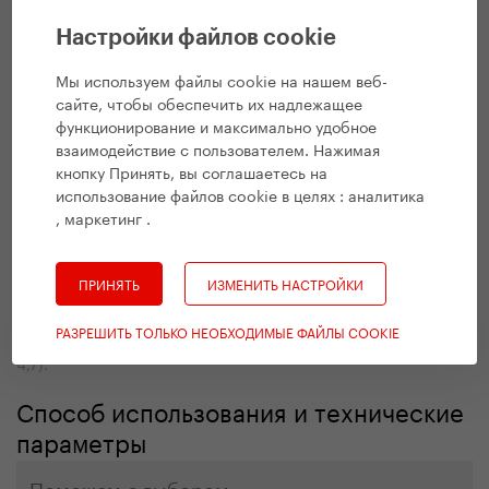
Настройки файлов cookie
Мы используем файлы cookie на нашем веб-
сайте, чтобы обеспечить их надлежащее
функционирование и максимально удобное
взаимодействие с пользователем. Нажимая
кнопку Принять, вы соглашаетесь на
использование файлов cookie в целях :
аналитика
, маркетинг
.
График в %: короткие поездки для чистого удовольствия от
вождения - это наиболее частая причина, по которой люди
встают на подножку самоката. (короткие поездки,
развлечения и досуг 25,7, оздоровительная езда, спорт и
ПРИНЯТЬ
ИЗМЕНИТЬ НАСТРОЙКИ
тренировки 25,2, поездки на выходных 18,1, поездки на
работу, в школу 13, передвижения по окрестностям 8,5,
РАЗРЕШИТЬ ТОЛЬКО НЕОБХОДИМЫЕ ФАЙЛЫ COOKIE
поездки на отдыхе, дальние путешествия 4,8, езда с собакой
4,7).
Способ использования и технические
параметры
Поможем с выбором