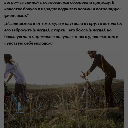
ветром
за спиной
с очарованием обозревать
природу. В
качестве бонуса я
изряд
но
подвигаю
ногами и
по
трениру
сь
физически
.“
„
В зависимости от того, куда я
е
ду:
если в гору, то
хотел
а бы
его за
бросить
(иногда
)
,
с горки - его боюсь
(иногда), но
большую часть времени я
получаю от него
удовольствие
и
чувствую себя молод
ой
.“