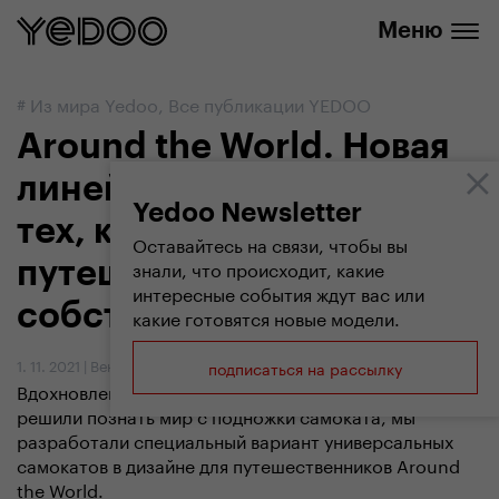
info@yedoo.eu
нашем интернет-магазине
Меню
#
Из мира Yedoo
,
Все публикации YEDOO
Around the World. Новая
линейка самокатов для
Yedoo Newsletter
тех, кто любит
Оставайтесь на связи, чтобы вы
знали, что происходит, какие
путешествовать
интересные события ждут вас или
собственной силой
какие готовятся новые модели.
1. 11. 2021
|
Вендула Кошикова
подписаться на рассылку
Вдохновленные искателями приключений, которые
решили познать мир с подножки самоката, мы
разработали специальный вариант универсальных
самокатов в дизайне для путешественников Around
the World.