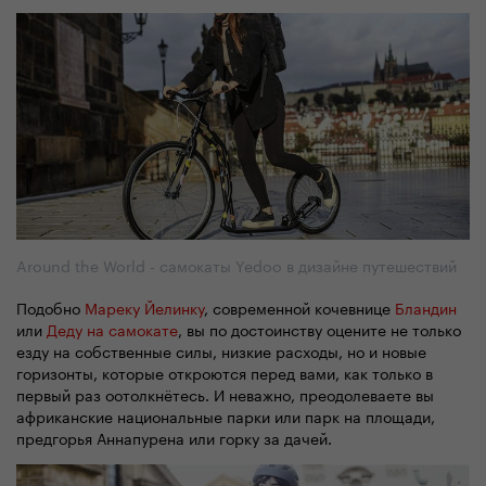
Around the World - самокаты Yedoo в дизайне путешествий
Подобно
Мареку Йелинку
, современной кочевнице
Бландин
или
Деду на самокате
, вы по достоинству оцените не только
езду на собственные силы, низкие расходы, но и новые
горизонты, которые откроются перед вами, как только в
первый раз оотолкнётесь. И неважно, преодолеваете вы
африканские национальные парки или парк на площади,
предгорья Аннапурена или горку за дачей.