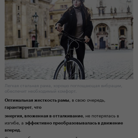
Легкая стальная рама, хорошо поглощающая вибрации,
обеспечит необходимый комфорт.
, в свою очередь,
Оптимальная жесткость рамы
,
гарантирует
что
, не потерялась в
энергия,
влож
енная в от
талкивание
изгибе, а
эффективно преобразовывалась в движение
.
вперед