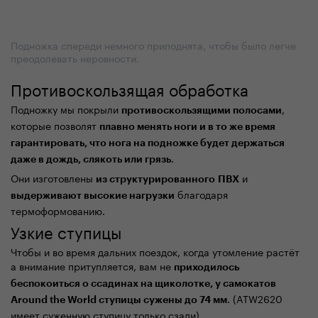
Подножка спереди немного приподнята, чтобы было легче
преодолевать неровности.
Противоскользящая обработка
Подножку мы покрыли
,
противоскользящими
полосами
которые позволят
плавно менять ноги и в то же время
гарантировать, что
нога на подножке
будет держаться
.
даже в дождь,
слякоть
или грязь
Они изготовлены
и
из структурированного
ПВХ
благодаря
выдерживают высокие нагрузки
термоформованию.
Узкие ступицы
Чтобы и во время дальних поездок, когда утомление растёт
а внимание притупляется, вам не
приходилось
беспокоиться о ссадинах на щиколотке, у самокатов
. (ATW2620
Around the World ступицы сужены до 74 мм
имеет суженную ступицу только сзади).