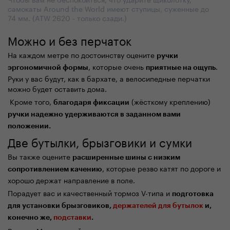
самокаты Around the World имеют ступицы, суженные до
74 мм. (ATW 2620 - только сзади.)
Можно и без перчаток
На каждом метре по достоинству оцените
ручки
, которые очень
.
эргономичной формы
приятные на ощупь
Руки у вас будут, как в бархате, а велосипедные перчатки
можно будет оставить дома.
Кроме того,
(жёсткому креплению)
благодаря
фиксации
ручки надежно удерживаются в заданном вами
положении.
Две бутылки, брызговики и сумки
Вы также оцените
расш
иренные шины с низким
, которые резво катят по дороге и
сопротивлением качению
хорошо держат направление в поле.
Порадует вас и качественный тормоз V-типа и
подготовка
для
установк
и
брызговиков
,
держателей для бутылок
и,
конечно же,
подставки
.